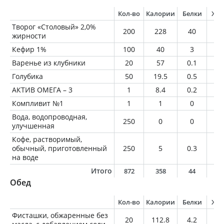
Кол-во
Калории
Белки
Жи
Творог «Столовый» 2,0%
200
228
40
4
жирности
Кефир 1%
100
40
3
1
Варенье из клубники
20
57
0.1
0
Голубика
50
19.5
0.5
0.
АКТИВ ОМЕГА – 3
1
8.4
0.2
0.
Компливит №1
1
1
0
0
Вода, водопроводная,
250
0
0
0
улучшенная
Кофе, растворимый,
обычный, приготовленный
250
5
0.3
0
на воде
Итого
872
358
44
6
Обед
Кол-во
Калории
Белки
Жи
Фисташки, обжаренные без
20
112.8
4.2
9