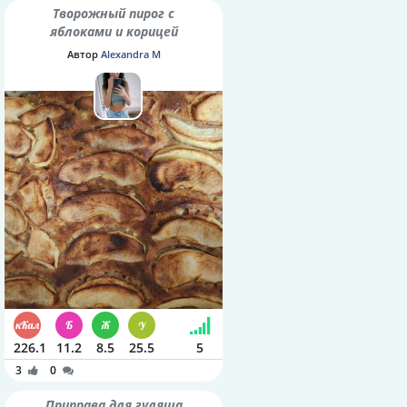
Творожный пирог с
яблоками и корицей
Автор
Alexandra M
226.1
11.2
8.5
25.5
5
3
0
Приправа для гуляша