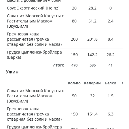
масла, с добавлением соли
Соус Экзотический [Heinz]
20
28.2
0
0
Салат из Морской Капусты с
Растительным Маслом
80
51.2
2.4
3.
[ВкусВилл]
Гречневая каша
рассыпчатая (гречка
200
201.8
8.4
2.
отварная без соли и масла)
Грудка цыпленка-бройлера
150
142.2
26.2
4.
(Варка)
Итого
470
536
41
1
Ужин
Кол-во
Калории
Белки
Жи
Салат из Морской Капусты с
Растительным Маслом
50
32
1.5
2
[ВкусВилл]
Гречневая каша
рассыпчатая (гречка
150
151.4
6.3
1.
отварная без соли и масла)
Грудка цыпленка-бройлера