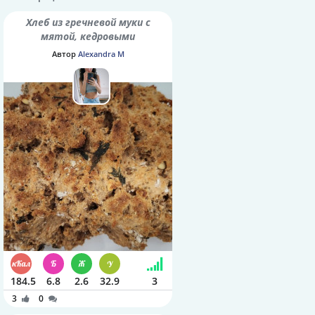
Хлеб из гречневой муки с
мятой, кедровыми
орешками и семенами
Автор
Alexandra M
шалфея
184.5
6.8
2.6
32.9
3
3
0