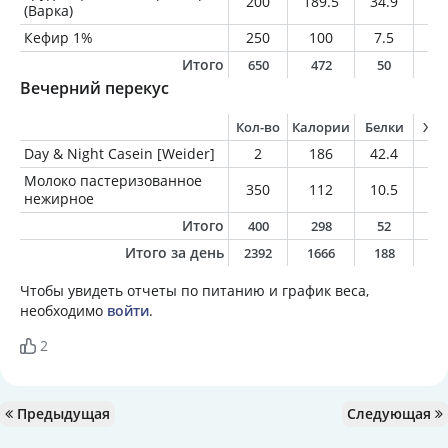
200
189.5
34.9
5.
(Варка)
Кефир 1%
250
100
7.5
2.
Итого
650
472
50
1
Вечерний перекус
Кол-во
Калории
Белки
Жи
Day & Night Casein [Weider]
2
186
42.4
0.
Молоко пастеризованное
350
112
10.5
0.
нежирное
Итого
400
298
52
0
Итого за день
2392
1666
188
3
Чтобы увидеть отчеты по питанию и график веса,
необходимо
войти
.
2
Предыдущая
Следующая