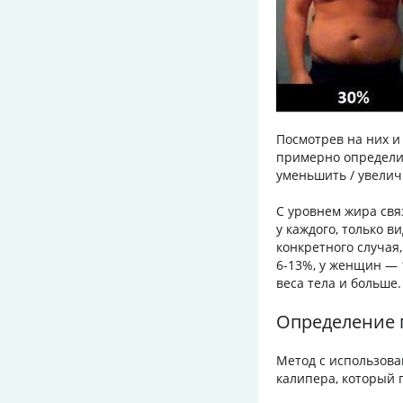
Посмотрев на них и
примерно определит
уменьшить / увелич
С уровнем жира свя
у каждого, только 
конкретного случая
6-13%, у женщин — 
веса тела и больше.
Определение 
Метод с использова
калипера, который 