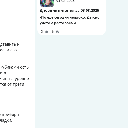
04-08-2026
Дневник питания за 03.08.2026
▪️По еде сегодня неплохо. Даже с
учетом ресторанчи...
2
6
дставить и
если его
 кубиками есть
и от
жчин на уровне
тся от трети
о прибора —
ладки.