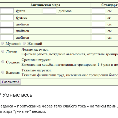
/ Умные весы
еданса – пропускание через тело слабого тока – на таком прин
а жира “умными” весами.