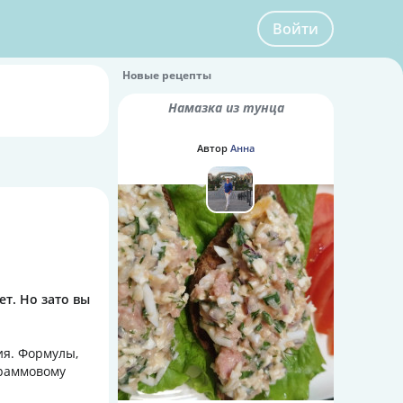
Войти
Новые рецепты
Намазка из тунца
Автор
Анна
ет. Но зато вы
ия. Формулы,
граммовому