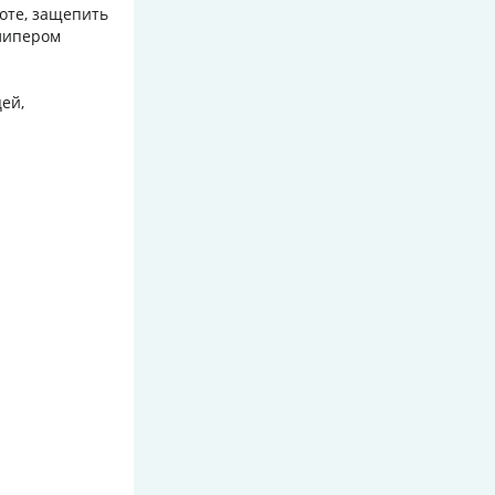
соте, защепить
алипером
ей,