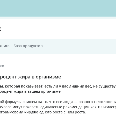
К
книга
База продуктов
:00
процент жира в организме
 которая показывает, есть ли у вас лишний вес, не существу
роцент жира в вашем организме.
ой формулы спишем на то, что все люди — разного телосложен
е/весе могут показать одинаковые рекомендации как 100-кило
лограммовому жирдяю одного роста с ним роста.