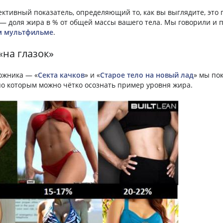
ктивный показатель, определяющий то, как вы выглядите, это
— доля жира в % от общей массы вашего тела. Мы говорили и 
м мультфильме
.
на глазок»
Зожника — «
Секта качков
» и «
Старое тело на новый лад
» мы по
по которым можно чётко осознать пример уровня жира.