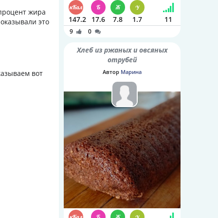
 процент жира
147.2
17.6
7.8
1.7
11
показывали это
9
0
Хлеб из ржаных и овсяных
отрубей
Автор
Марина
казываем вот