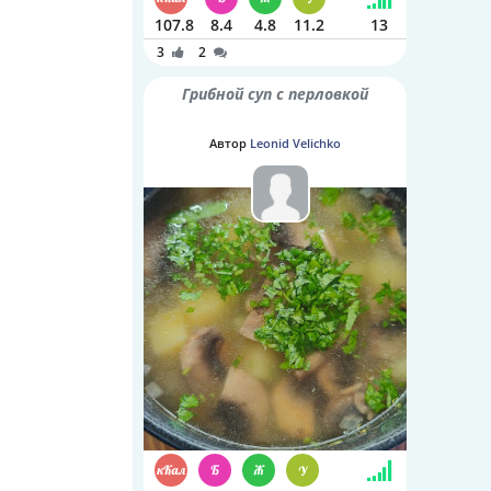
107.8
8.4
4.8
11.2
13
3
2
Грибной суп с перловкой
Автор
Leonid Velichko