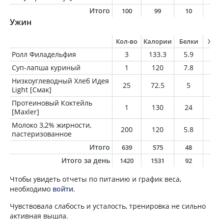
Итого
100
99
10
5
Ужин
Кол-во
Калории
Белки
Жи
Ролл Филадельфия
3
133.3
5.9
6.
Суп-лапша куриный
1
120
7.8
5.
Низкоуглеводный Хлеб Идея
25
72.5
5
2.
Light [Смак]
Протеиновый Коктейль
1
130
24
2
[Maxler]
Молоко 3,2% жирности,
200
120
5.8
6.
пастеризованное
Итого
639
575
48
2
Итого за день
1420
1531
92
6
Чтобы увидеть отчеты по питанию и график веса,
необходимо
войти
.
Чувствовала слабость и усталость, тренировка не сильно
активная вышла.