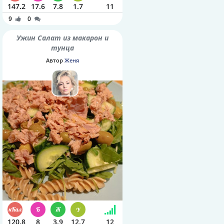
147.2
17.6
7.8
1.7
11
9
0
Ужин Салат из макарон и
тунца
Автор
Женя
120.8
8
3.9
12.7
12