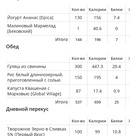
Кол-во
Калории
Белки
Жи
Йогурт Ананас [Epica]
130
156
7.4
6.
Малиновый Мармелад
1
40.6
0
0
[Бековский]
Итого
144
196
7
6
Обед
Кол-во
Калории
Белки
Жи
Гуляш из свинины
300
447.3
20.4
35
Рис белый длиннозерный,
150
195
4
0.
приготовленный с солью
Капуста Квашеная с
87
17.4
0.9
0
Морковью [Global Village]
Итого
537
659
25
3
Дневной перекус
Кол-во
Калории
Белки
Жи
Творожное Зерно в Сливках
100
99
10.8
5
5% [Первый Вкус]