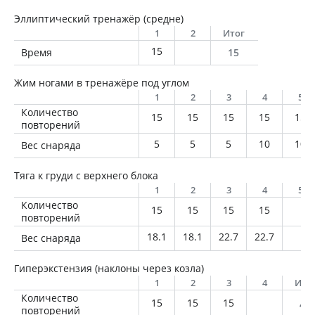
Эллиптический тренажёр (средне)
1
2
Итог
15
Время
15
Жим ногами в тренажёре под углом
1
2
3
4
5
Количество
15
15
15
15
15
повторений
5
5
5
10
10
Вес снаряда
Тяга к груди с верхнего блока
1
2
3
4
5
Количество
15
15
15
15
повторений
18.1
18.1
22.7
22.7
Вес снаряда
Гиперэкстензия (наклоны через козла)
1
2
3
4
Ито
Количество
15
15
15
45
повторений