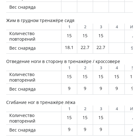
Вес снаряда
Жим в грудном тренажёре сидя
1
2
3
4
Ито
Количество
15
15
15
45
повторений
18.1
22.7
22.7
Вес снаряда
952
Отведение ноги в сторону в тренажёре / кроссовере
1
2
3
4
5
Количество
15
15
15
15
15
повторений
9
9
9
9
9
Вес снаряда
Сгибание ног в тренажёре лёжа
1
2
3
4
Ито
Количество
15
15
15
45
повторений
9
9
9
Вес снаряда
405