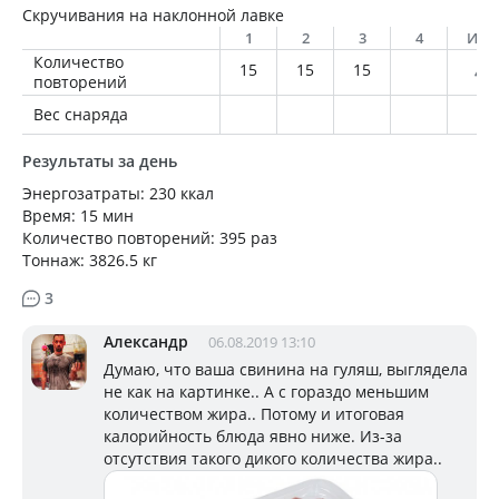
Скручивания на наклонной лавке
1
2
3
4
Ито
Количество
15
15
15
45
повторений
Вес снаряда
Результаты за день
Энергозатраты: 230 ккал
Время: 15 мин
Количество повторений: 395 раз
Тоннаж: 3826.5 кг
3
Александр
06.08.2019 13:10
Думаю, что ваша свинина на гуляш, выглядела
не как на картинке.. А с гораздо меньшим
количеством жира.. Потому и итоговая
калорийность блюда явно ниже. Из-за
отсутствия такого дикого количества жира..