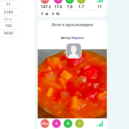
71
147.2
17.6
7.8
1.7
11
2184
9
0
Итог
Лечо в мультиварке
160
9030
Автор
Марина