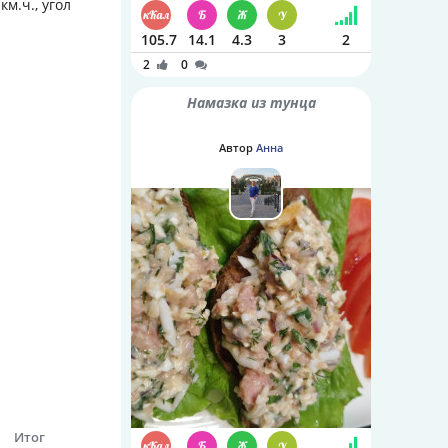
м.ч., угол
105.7
14.1
4.3
3
2
2
0
Намазка из тунца
Автор
Анна
Итог