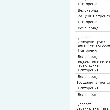
Повторения
Вес снаряда
Вращения в трена
Повторения
Вес снаряда
Суперсет
Разведение рук с
гантелями в сторо
Повторения
Вес снаряда
Подъём ног в висе 
перекладине
Повторения
Вес снаряда
Вращения в трена
Повторения
Вес снаряда
Суперсет
Вертикальная тяга