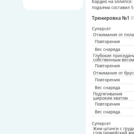
Кардио на эллипсе: 
подъёма составил 5
Тренировка №1
0
Суперсет
Отжимания от пола
Повторения
Вес снаряда
Глубокие приседан
собственным весом
Повторения
Отжимание от брус
Повторения
Вес снаряда
Подтягивания
широким хватом
Повторения
Вес снаряда
Суперсет
Жим штанги с груд
стоя (армейский жи