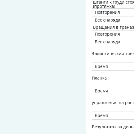
штанги к груди сто
(протяжка)
Повторения
Вес снаряда
Вращения в трена
Повторения
Вес снаряда
Эллиптический трен
Время
Планка
Время
упражнения на рас
Время
Результаты за день