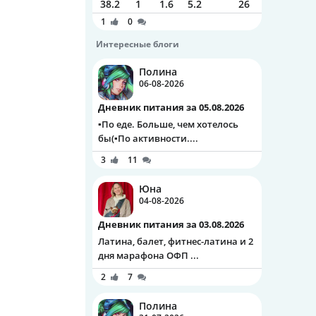
38.2
1
1.6
5.2
26
1
0
Интересные блоги
Полина
06-08-2026
Дневник питания за 05.08.2026
▪️По еде. Больше, чем хотелось
бы(▪️По активности....
3
11
Юна
04-08-2026
Дневник питания за 03.08.2026
Латина, балет, фитнес-латина и 2
дня марафона ОФП ...
2
7
Полина