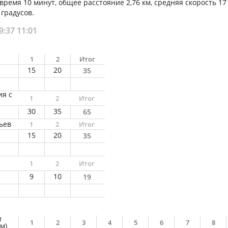
время 10 минут, общее расстояние 2,76 км, средняя скорость 17 к
 градусов.
9:37
11:01
1
2
Итог
15
20
35
ия с
1
2
Итог
30
35
65
ьев
1
2
Итог
15
20
35
1
2
Итог
9
10
19
и
1
2
3
4
5
6
7
8
м)