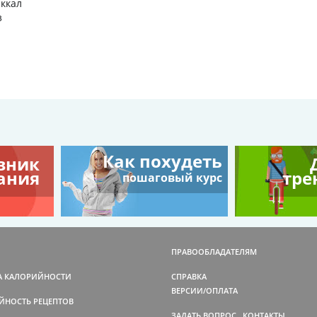
 ккал
з
Как похудеть
вник
ания
тре
пошаговый курс
ПРАВООБЛАДАТЕЛЯМ
А КАЛОРИЙНОСТИ
СПРАВКА
ВЕРСИИ/ОПЛАТА
ЙНОСТЬ РЕЦЕПТОВ
ЗАДАТЬ ВОПРОС
КОНТАКТЫ