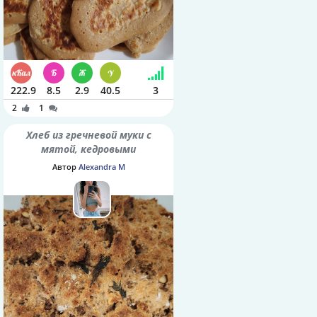
222.9
8.5
2.9
40.5
3
2
1
Хлеб из гречневой муки с
мятой, кедровыми
орешками и семенами
Автор
Alexandra M
шалфея