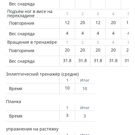
Вес снаряда
Подъём ног в висе на
1
2
3
4
5
перекладине
12
20
12
20
12
Повторения
4
4
4
4
4
Вес снаряда
Вращения в тренажёре
1
2
3
4
5
20
20
20
20
20
Повторения
31.8
31.8
31.8
31.8
31.8
Вес снаряда
Эллиптический тренажёр (средне)
1
Итог
10
Время
10
Планка
1
Итог
3
Время
3
упражнения на растяжку