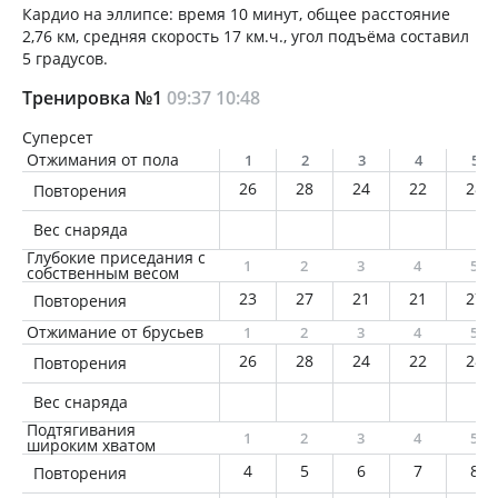
Кардио на эллипсе: время 10 минут, общее расстояние
2,76 км, средняя скорость 17 км.ч., угол подъёма составил
5 градусов.
Тренировка №1
09:37
10:48
Суперсет
Отжимания от пола
1
2
3
4
5
26
28
24
22
28
Повторения
Вес снаряда
Глубокие приседания с
1
2
3
4
5
собственным весом
23
27
21
21
27
Повторения
Отжимание от брусьев
1
2
3
4
5
26
28
24
22
28
Повторения
Вес снаряда
Подтягивания
1
2
3
4
5
широким хватом
4
5
6
7
8
Повторения