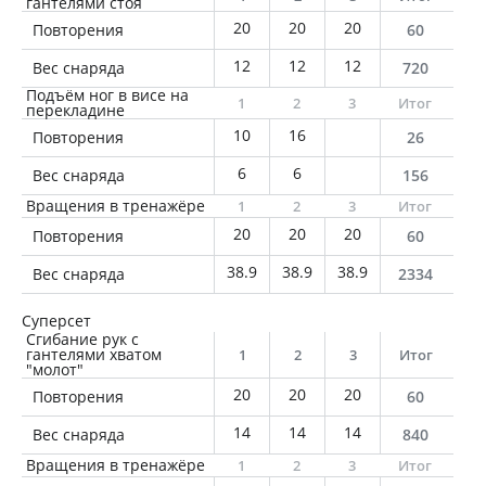
гантелями стоя
20
20
20
Повторения
60
12
12
12
Вес снаряда
720
Подъём ног в висе на
1
2
3
Итог
перекладине
10
16
Повторения
26
6
6
Вес снаряда
156
Вращения в тренажёре
1
2
3
Итог
20
20
20
Повторения
60
38.9
38.9
38.9
Вес снаряда
2334
Суперсет
Сгибание рук с
гантелями хватом
1
2
3
Итог
"молот"
20
20
20
Повторения
60
14
14
14
Вес снаряда
840
Вращения в тренажёре
1
2
3
Итог