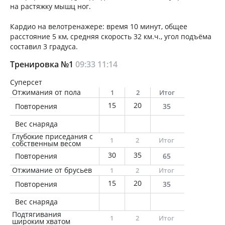
на растяжку мышц ног.
Кардио на велотренажере: время 10 минут, общее
расстояние 5 км, средняя скорость 32 км.ч., угол подъёма
составил 3 градуса.
Тренировка №1
09:33
11:14
Суперсет
Отжимания от пола
1
2
Итог
15
20
Повторения
35
Вес снаряда
Глубокие приседания с
1
2
Итог
собственным весом
30
35
Повторения
65
Отжимание от брусьев
1
2
Итог
15
20
Повторения
35
Вес снаряда
Подтягивания
1
2
Итог
широким хватом