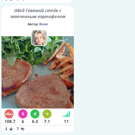
Обед Говяжий стейк с
запеченным картофелем
Автор
Женя
108.7
6
6.3
7.1
11
3
7