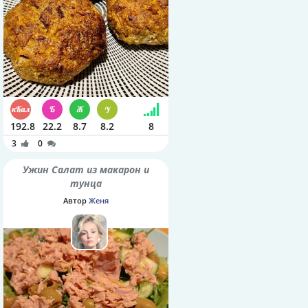
192.8
22.2
8.7
8.2
8
3
0
Ужин Салат из макарон и
тунца
Автор
Женя