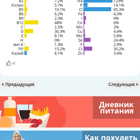
B2
7.2%
Na
129%
Холин
5.7%
P
14.1%
B5
10.1%
Cl
95.3%
B6
6.2%
Fe
4.3%
B9
2.3%
I
9%
B12
48%
Co
6%
C
2.3%
Mn
2%
D
30.3%
Cu
4.4%
E
8.1%
Mo
5.8%
H
0%
Se
24.4%
вит.К
1.3%
F
2.9%
PP
15.2%
Cr
30.2%
Калий
8.1%
Zn
3.4%
4
Предыдущая
Следующая
Дневник
питания
Как похудеть