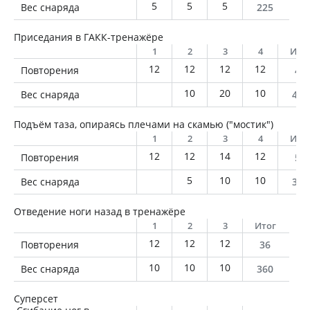
5
5
5
Вес снаряда
225
Приседания в ГАКК-тренажёре
1
2
3
4
Ито
12
12
12
12
Повторения
48
10
20
10
Вес снаряда
480
Подъём таза, опираясь плечами на скамью ("мостик")
1
2
3
4
Ито
12
12
14
12
Повторения
50
5
10
10
Вес снаряда
320
Отведение ноги назад в тренажёре
1
2
3
Итог
12
12
12
Повторения
36
10
10
10
Вес снаряда
360
Суперсет