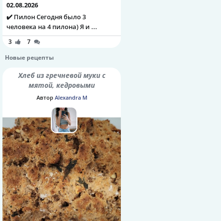
02.08.2026
✔️ Пилон Сегодня было 3
человека на 4 пилона) Я и ...
3
7
Новые рецепты
Хлеб из гречневой муки с
мятой, кедровыми
орешками и семенами
Автор
Alexandra M
шалфея