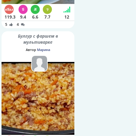
119.3
9.4
6.6
7.7
12
5
4
Булгур с фаршем в
мультиварке
Автор
Марина