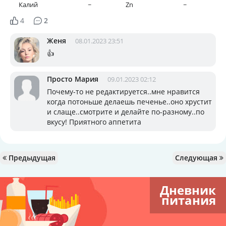
Калий
~
Zn
~
4
2
Женя
08.01.2023 23:51
👍
Просто Мария
09.01.2023 02:12
Почему-то не редактируется..мне нравится
когда потоньше делаешь печенье..оно хрустит
и слаще..смотрите и делайте по-разному..по
вкусу! Приятного аппетита
Предыдущая
Следующая
Дневник
питания