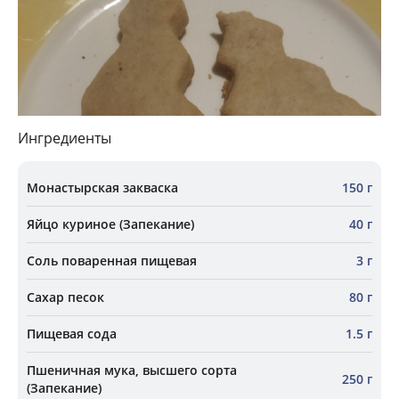
Ингредиенты
Монастырская закваска
150 г
Яйцо куриное (Запекание)
40 г
Соль поваренная пищевая
3 г
Сахар песок
80 г
Пищевая сода
1.5 г
Пшеничная мука, высшего сорта
250 г
(Запекание)