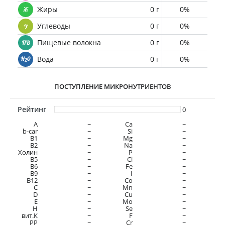
Жиры
0 г
0%
Углеводы
0 г
0%
Пищевые волокна
0 г
0%
Вода
0 г
0%
ПОСТУПЛЕНИЕ МИКРОНУТРИЕНТОВ
Рейтинг
0
A
~
Ca
~
b-car
~
Si
~
В1
~
Mg
~
B2
~
Na
~
Холин
~
P
~
B5
~
Cl
~
B6
~
Fe
~
B9
~
I
~
B12
~
Co
~
C
~
Mn
~
D
~
Cu
~
E
~
Mo
~
H
~
Se
~
вит.К
~
F
~
PP
~
Cr
~