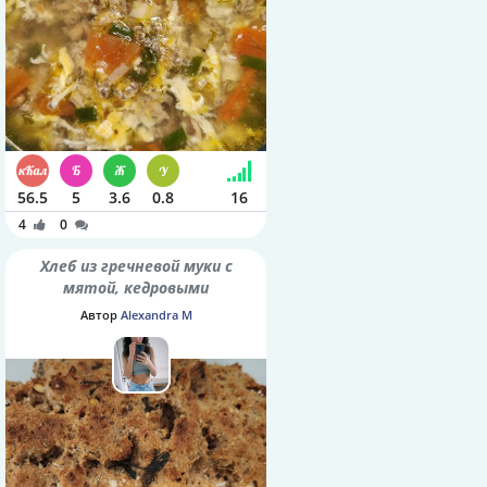
56.5
5
3.6
0.8
16
4
0
Хлеб из гречневой муки с
мятой, кедровыми
орешками и семенами
Автор
Alexandra M
шалфея