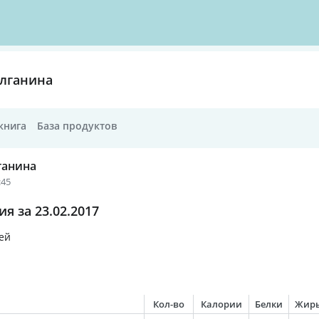
лганина
книга
База продуктов
ганина
:45
я за 23.02.2017
ей
Кол-во
Калории
Белки
Жир