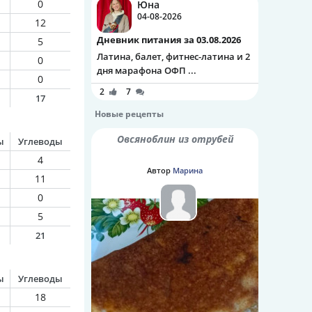
0
Юна
04-08-2026
12
Дневник питания за 03.08.2026
5
Латина, балет, фитнес-латина и 2
0
дня марафона ОФП ...
0
2
7
17
Новые рецепты
Овсяноблин из отрубей
ы
Углеводы
4
Автор
Марина
11
0
5
21
ы
Углеводы
18