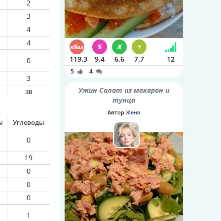
2
3
4
4
119.3
9.4
6.6
7.7
12
0
5
4
3
Ужин Салат из макарон и
38
тунца
Автор
Женя
ы
Углеводы
0
19
0
0
0
1