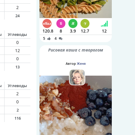
2
24
120.8
8
3.9
12.7
12
ы
Углеводы
5
4
0
Рисовая каша с творогом
12
0
Автор
Женя
13
ы
Углеводы
2
0
2
116