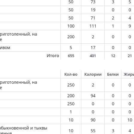
50
73
3
5
50
19
0
0
50
71
2
4
100
111
1
9
приготоленный, на
200
2
0
0
е
ливом
5
17
0
0
Итого
655
401
12
21
Кол-во
Калории
Белки
Жир
приготоленный, на
250
2
0
0
е
200
94
0
0
250
0
0
0
1
0
0
0
10
90
0
10
обыкновенной и тыквы
10
55
3
4
шеные