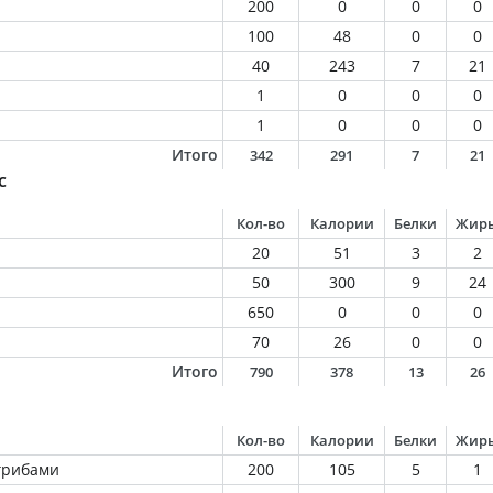
200
0
0
0
100
48
0
0
40
243
7
21
1
0
0
0
1
0
0
0
Итого
342
291
7
21
с
Кол-во
Калории
Белки
Жир
20
51
3
2
50
300
9
24
650
0
0
0
70
26
0
0
Итого
790
378
13
26
Кол-во
Калории
Белки
Жир
 грибами
200
105
5
1