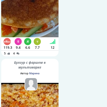
119.3
9.4
6.6
7.7
12
5
4
Булгур с фаршем в
мультиварке
Автор
Марина