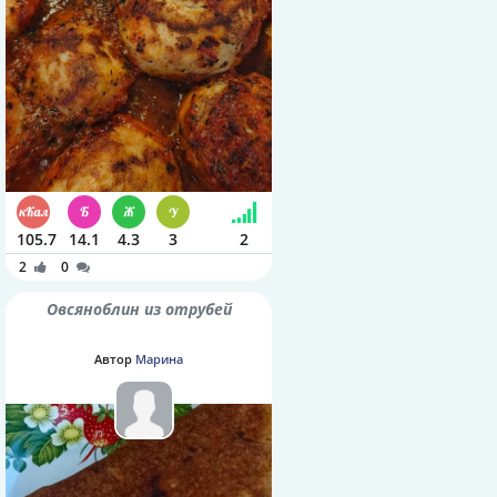
105.7
14.1
4.3
3
2
2
0
Овсяноблин из отрубей
Автор
Марина