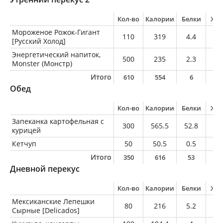
Кол-во
Калории
Белки
Жи
Мороженое Рожок-Гигант
110
319
4.4
17
[Русский Холод]
Энергетический напиток,
500
235
2.3
0
Monster (Монстр)
Итого
610
554
6
1
Обед
Кол-во
Калории
Белки
Жи
Запеканка картофельная с
300
565.5
52.8
2
курицей
Кетчуп
50
50.5
0.5
0.
Итого
350
616
53
2
Дневной перекус
Кол-во
Калории
Белки
Жи
Мексиканские Лепешки
80
216
5.2
5.
Сырные [Delicados]