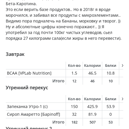
Бета-Каротина.
Это если верить базе продуктов.. Но в 2018г я вроде
морочился, и забивал все продукты с микроэлементами..
Видимо пора подналечь на бананы, морковку и творог. ))
Ну и абсолютные цифры конечно поражают.. )) Я
употребил за год почти 100кг чистых углеводов, сьел
порядка 27 килограмм сала(если жиры в него перевести).
Завтрак
Кол-во
Калории
Белки
Жи
BCAA [VPLab Nutrition]
1.5
46.5
10.8
0
Итого
12
46
10
0
Утренний перекус
Кол-во
Калории
Белки
Жи
Запеканка Утро-1 (с)
150
425.9
53.9
8
Сироп Амаретто [Барinoff]
32
81.9
0
0
Итого
182
507
53
8
Утренний перекус 2