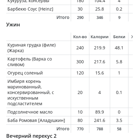
Кукуруза, консервы
180
104.4
4
0.
Барбекю Соус [Heinz]
30
25.8
0.2
0
Итого
290
346
9
6
Ужин
Кол-во
Калории
Белки
Жи
Куриная грудка (филе)
240
219.9
48.1
2.
(Жарка)
Картофель (Варка со
300
217.6
5.8
1.
сливом)
Огурец соленый
120
15.6
1
0.
Имбиря корень
маринованный,
консервированный, с
20
4
0.1
0
искуственным
подсластителем
Подсолнечное масло
10
89.9
0
1
Баба Ромовая [Аладушкин]
80
241.6
3.5
7
Итого
770
788
58
2
Вечерний перекус 2