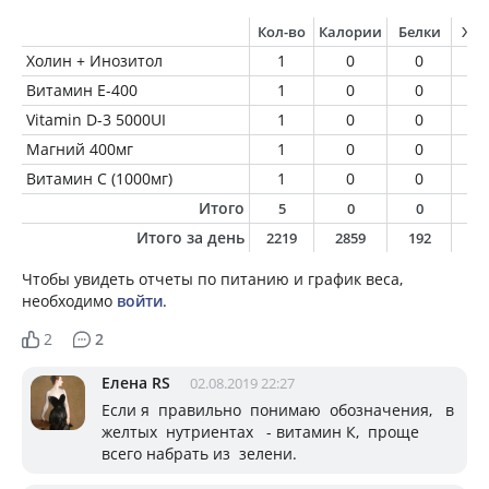
Кол-во
Калории
Белки
Жи
Холин + Инозитол
1
0
0
0
Витамин Е-400
1
0
0
0
Vitamin D-3 5000UI
1
0
0
0
Магний 400мг
1
0
0
0
Витамин С (1000мг)
1
0
0
0
Итого
5
0
0
0
Итого за день
2219
2859
192
7
Чтобы увидеть отчеты по питанию и график веса,
необходимо
войти
.
2
2
Елена RS
02.08.2019 22:27
Если я правильно понимаю обозначения, в
желтых нутриентах - витамин К, проще
всего набрать из зелени.