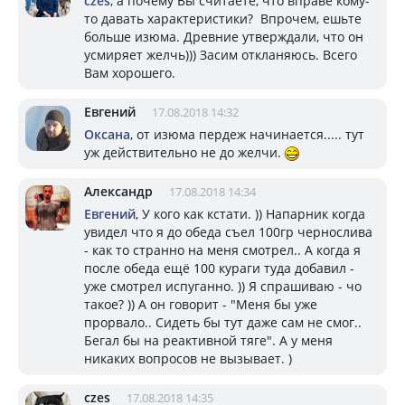
czes
, а почему Вы считаете, что вправе кому-
то давать характеристики? Впрочем, ешьте
больше изюма. Древние утверждали, что он
усмиряет желчь))) Засим откланяюсь. Всего
Вам хорошего.
Евгений
17.08.2018 14:32
Оксана
, от изюма пердеж начинается..... тут
уж действительно не до желчи.
Александр
17.08.2018 14:34
Евгений
, У кого как кстати. )) Напарник когда
увидел что я до обеда съел 100гр чернослива
- как то странно на меня смотрел.. А когда я
после обеда ещё 100 кураги туда добавил -
уже смотрел испуганно. )) Я спрашиваю - чо
такое? )) А он говорит - "Меня бы уже
прорвало.. Сидеть бы тут даже сам не смог..
Бегал бы на реактивной тяге". А у меня
никаких вопросов не вызывает. )
czes
17.08.2018 14:35