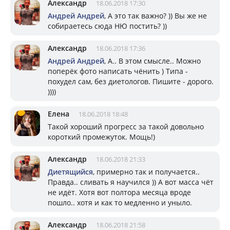
Александр
18.06.2018 17:30
Андрей Андрей
, А это так важно? )) Вы же не
собираетесь сюда НЮ постить? ))
Александр
18.06.2018 17:36
Андрей Андрей
, А.. В этом смысле.. Можно
поперёк фото написать чёнить ) Типа -
похудел сам, без диетологов. Пишите - дорого.
))))
Елена
18.06.2018 18:48
Такой хороший прогресс за такой довольно
короткий промежуток. Мощь!)
Александр
18.06.2018 21:33
Диетящийся
, примерно так и получается..
Правда.. сливать я научился )) А вот масса чёт
не идёт. Хотя вот полтора месяца вроде
пошло.. хотя и как то медленно и уныло.
Александр
18.06.2018 21:58