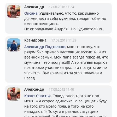
Александр
17.08.2018 11:24
Оксана
, Удивительно, что то, как именно
должен вести себя мужчина, говорят обычно
именно женщины..
Не оправдываю Андрея.. Но.. удивительно..
Ксандровна
17.08.2018 11:28
Александр Подтелков
, может потому, что
рядом был пример настоящих мужчин?! Я из
военной семьи. Мой папа всегда говорил, что
мужчина - это поступки!!! А то что вытворяют
некоторые участники диалога поступками не
является. Выскочили из-за угла, полаяли и
назад.
Александр
17.08.2018 11:40
Квант Счастья
, Солидарность, это не про
меня. )) Я скорее одиночка. И защищать буду
не того, кто моего пола, а того, на кого
нападают. )) По сути в разных ситуациях
разных людей. )) Даже в принципе не важно