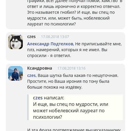
графики, все! Далее получал помои, хамство в
ответ и лишь иронично и корректно отвечал.
Это называется гнобил? И еще, вы спец по
мудрости, или, может быть, нобелевский
лауреат по психологии?
czes
17.08.2018 13:07
Александр Подтелков
, Не приписывайте мне,
плз, намерений, которых я не имел. Вы
спросили - я ответил.
Ксандровна
17.08.2018 13:16
czes
, Ваша шутка была какая-то нешуточная.
Простите, но Ваша ирония по тону была
больше похожа на издёвку.
czes
написал:
И еще, вы спец по мудрости, или
может нобелевский лауреат по
психологии?
И эта фраза подтверждение вышесказанному