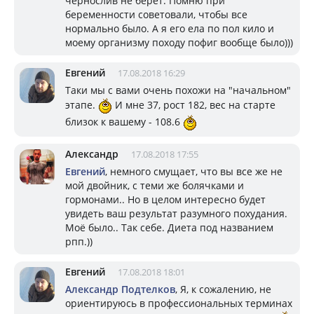
чернослив не берет. Помню при
беременности советовали, чтобы все
нормально было. А я его ела по пол кило и
моему организму походу пофиг вообще было)))
Евгений
17.08.2018 16:29
Таки мы с вами очень похожи на "начальном"
этапе.
И мне 37, рост 182, вес на старте
близок к вашему - 108.6
Александр
17.08.2018 17:55
Евгений
, немного смущает, что вы все же не
мой двойник, с теми же болячками и
гормонами.. Но в целом интересно будет
увидеть ваш результат разумного похудания.
Моё было.. Так себе. Диета под названием
рпп.))
Евгений
17.08.2018 18:01
Александр Подтелков
, Я, к сожалению, не
ориентируюсь в профессиональных терминах