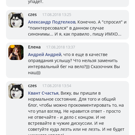
упадет.
czes
17.08.2018 13:25
Александр Подтелков
, Конечно. А "спросил" и
"поинтересовался" в данном случае
синонимы... И я, как правило , пишу ИМХО...
Елена
17.08.2018 13:37
Андрей Андрей
, что я еще в качестве
оправдания услышу? Что нельзя заменить
интервальный бег на вело?))) Сказочник Вы
наш)))
czes
17.08.2018 13:54
Квант Счастья
, Вижу, вы пришли в
нормальное состояние. Для того и общий
блог, чтобы можно прокомментировать то, на
что упал взгляд. Не нравится ответ - просто
не отвечайте - и дело с концом. И не
встревайте в чужие дискуссии. И не
советуйте куда лезть или не лезть. И не будет