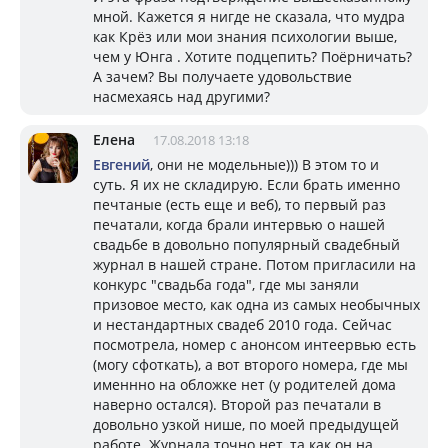
мной. Кажется я нигде не сказала, что мудра
как Крёз или мои знания психологии выше,
чем у Юнга . Хотите подцепить? Поёрничать?
А зачем? Вы получаете удовольствие
насмехаясь над другими?
Елена
17.08.2018 13:18
Евгений
, они не модельные))) В этом то и
суть. Я их не складирую. Если брать именно
печтаные (есть еще и веб), то первый раз
печатали, когда брали интервью о нашей
свадьбе в довольно популярный свадебный
журнал в нашей стране. Потом пригласили на
конкурс "свадьба года", где мы заняли
призовое место, как одна из самых необычных
и нестандартных свадеб 2010 года. Сейчас
посмотрела, номер с анонсом интеервью есть
(могу сфоткать), а вот второго номера, где мы
именнно на обложке нет (у родителей дома
наверно остался). Второй раз печатали в
довольно узкой нише, по моей предыдущей
работе. Журнала точно нет, та как он на