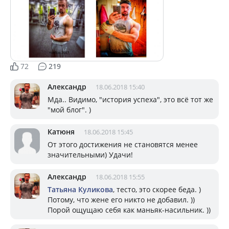
72
219
Александр
18.06.2018 15:40
Мда.. Видимо, "история успеха", это всё тот же
"мой блог". )
Катюня
18.06.2018 15:45
От этого достижения не становятся менее
значительными) Удачи!
Александр
18.06.2018 15:55
Татьяна Куликова
, тесто, это скорее беда. )
Потому, что жене его никто не добавил. ))
Порой ощущаю себя как маньяк-насильник. ))