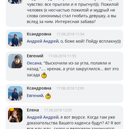
чувство: все прыгали и я прыгнул))). Пожилой
человек (к несчастью пожилой и мудрый не
слова синонимы) стал гнобить девушку, а вы
вслед за ним. Интересная забава?
Ксандровна
17.08.2018 11:54
Андрей Андрей
, о, боже мой! Пойду всплакну)))
Евгений
17.08.2018 11:55
Оксана
, "Выскочили из-за угла, полаяли и
назад.".... хренак, а угол закруглился... вот это
засада
Ксандровна
17.08.2018 12:00
Евгений
,
Елена
17.08.2018 12:05
Андрей Андрей
, я вот вкурсе. Когда там уже
доказательства Вашего каденса будут? А? Я вот
все жду-жду...скоро и велосезон закончится.