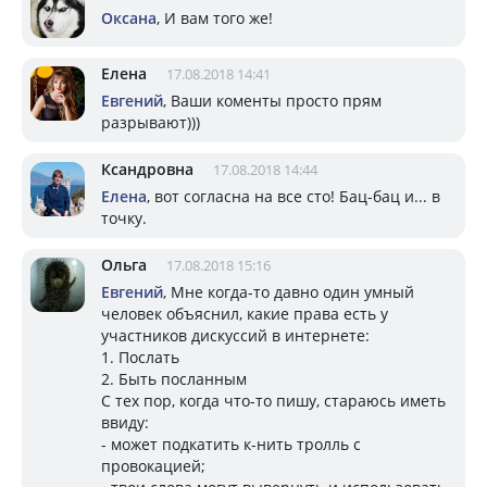
Оксана
, И вам того же!
Елена
17.08.2018 14:41
Евгений
, Ваши коменты просто прям
разрывают)))
Ксандровна
17.08.2018 14:44
Елена
, вот согласна на все сто! Бац-бац и... в
точку.
Ольга
17.08.2018 15:16
Евгений
, Мне когда-то давно один умный
человек объяснил, какие права есть у
участников дискуссий в интернете:
1. Послать
2. Быть посланным
С тех пор, когда что-то пишу, стараюсь иметь
ввиду:
- может подкатить к-нить тролль с
провокацией;