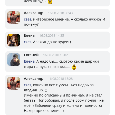
чего нибудь.
Александр
16.08.2018 08:43
czes
, интересное мнение. А сколько нужно? И
почему?
Елена
16.08.2018 14:35
czes
, Александр не худеет)
Евгений
16.08.2018 15:02
Елена
, А надо бы.... смотрю какие шарики
жира на руках накопил.....
Александр
16.08.2018 15:28
czes
, конечно всё с умом.. Без надрыва
ягодичных. ))
Именно по описанным причинам, я не стал
бегать. Попробовал, и после 500м понял - не
моё. ) Заболели сразу и колени и голеностоп..
Нахер приключения. )