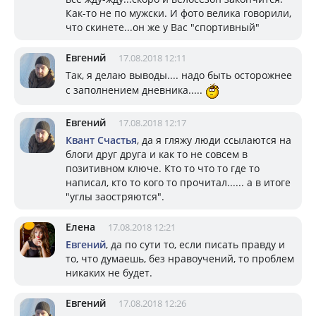
Как-то не по мужски. И фото велика говорили,
что скинете...он же у Вас "спортивный"
Евгений
17.08.2018 12:11
Так, я делаю выводы.... надо быть осторожнее
с заполнением дневника.....
Евгений
17.08.2018 12:17
Квант Счастья
, да я гляжу люди ссылаются на
блоги друг друга и как то не совсем в
позитивном ключе. Кто то что то где то
написал, кто то кого то прочитал...... а в итоге
"углы заостряются".
Елена
17.08.2018 12:21
Евгений
, да по сути то, если писать правду и
то, что думаешь, без нравоучений, то проблем
никаких не будет.
Евгений
17.08.2018 12:26