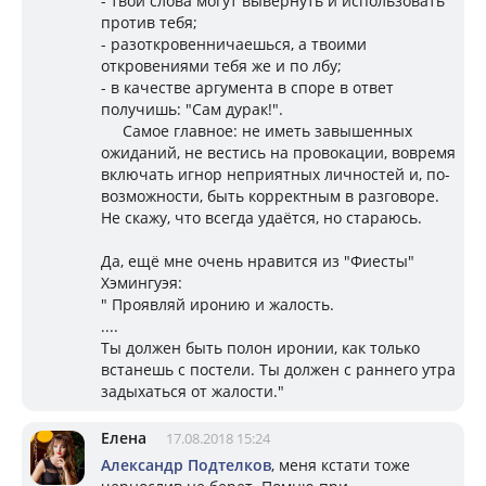
- твои слова могут вывернуть и использовать
против тебя;
- разоткровенничаешься, а твоими
откровениями тебя же и по лбу;
- в качестве аргумента в споре в ответ
получишь: "Сам дурак!".
Самое главное: не иметь завышенных
ожиданий, не вестись на провокации, вовремя
включать игнор неприятных личностей и, по-
возможности, быть корректным в разговоре.
Не скажу, что всегда удаётся, но стараюсь.
Да, ещё мне очень нравится из "Фиесты"
Хэмингуэя:
" Проявляй иронию и жалость.
....
Ты должен быть полон иронии, как только
встанешь с постели. Ты должен с раннего утра
задыхаться от жалости."
Елена
17.08.2018 15:24
Александр Подтелков
, меня кстати тоже