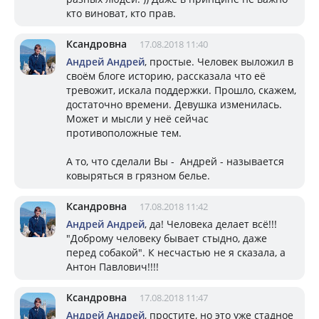
кто виноват, кто прав.
Ксандровна
17.08.2018 11:40
Андрей Андрей
, простые. Человек выложил в
своём блоге историю, рассказала что её
тревожит, искала поддержки. Прошло, скажем,
достаточно времени. Девушка изменилась.
Может и мысли у неё сейчас
противоположные тем.
А то, что сделали Вы - Андрей - называется
ковыряться в грязном белье.
Ксандровна
17.08.2018 11:42
Андрей Андрей
, да! Человека делает всё!!!
"Доброму человеку бывает стыдно, даже
перед собакой". К несчастью не я сказала, а
Антон Павлович!!!!
Ксандровна
17.08.2018 11:47
Андрей Андрей
, простите, но это уже стадное