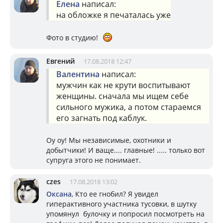
Елена
написал:
на обложке я печаталась уже
Фото в студию!
Евгений
17.08.2018 12:47
Валентина
написал:
мужчин как не крути воспитывают
женщины. сначала мы ищем себе
сильного мужика, а потом стараемся
его загнать под каблук.
Оу оу! Мы независимые, охотники и
добытчики! И ваще.... главные! ..... только вот
супруга этого не понимает.
czes
17.08.2018 13:02
Оксана
, Кто ее гнобил? Я увидел
гиперактивного участника тусовки, в шутку
упомянул булочку и попросил посмотреть на