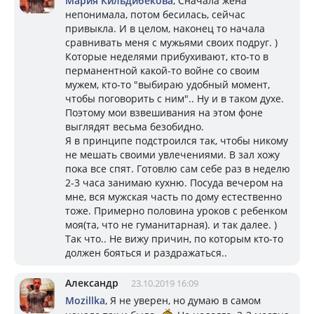
Мария Кильдибекова
, Сначала жена
непонимала, потом бесилась, сейчас
привыкла. И в целом, наконец то начала
сравнивать меня с мужьями своих подруг. )
Которые неделями прибухивают, кто-то в
перманентной какой-то войне со своим
мужем, кто-то "выбираю удобный момент,
чтобы поговорить с ним".. Ну и в таком духе.
Поэтому мои взвешивания на этом фоне
выглядят весьма безобидно.
Я в принципе подстроился так, чтобы никому
не мешать своими увлечениями. В зал хожу
пока все спят. Готовлю сам себе раз в неделю
2-3 часа занимаю кухню. Посуда вечером на
мне, вся мужская часть по дому естественно
тоже. Примерно половина уроков с ребенком
моя(та, что не гуманитарная). и так далее. )
Так что.. Не вижу причин, по которым кто-то
должен бояться и раздражаться..
Александр
23.10.2019 16:09
Mozillka
, Я не уверен, но думаю в самом