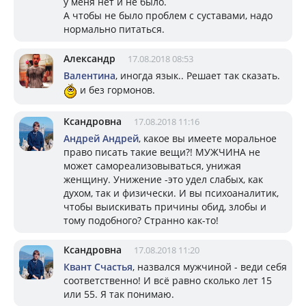
у меня нет и не было.
А чтобы не было проблем с суставами, надо
нормально питаться.
Александр
17.08.2018 08:53
Валентина
, иногда язык.. Решает так сказать.
и без гормонов.
Ксандровна
17.08.2018 11:16
Андрей Андрей
, какое вы имеете моральное
право писать такие вещи?! МУЖЧИНА не
может самореализовываться, унижая
женщину. Унижение -это удел слабых, как
духом, так и физически. И вы психоаналитик,
чтобы выискивать причины обид, злобы и
тому подобного? Странно как-то!
Ксандровна
17.08.2018 11:20
Квант Счастья
, назвался мужчиной - веди себя
соответственно! И всё равно сколько лет 15
или 55. Я так понимаю.