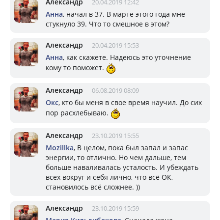
Александр
20.04.2019 12:42
Анна
, начал в 37. В марте этого года мне
стукнуло 39. Что то смешное в этом?
Александр
20.04.2019 15:53
Анна
, как скажете. Надеюсь это уточнение
кому то поможет.
Александр
06.08.2019 08:09
Окс
, кто бы меня в свое время научил. До сих
пор расхлебываю.
Александр
23.10.2019 15:55
Mozillka
, В целом, пока был запал и запас
энергии, то отлично. Но чем дальше, тем
больше наваливалась усталость. И убеждать
всех вокруг и себя лично, что всё ОК,
становилось всё сложнее. ))
Александр
23.10.2019 15:59