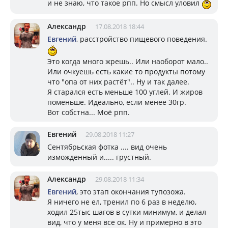
и не знаю, что такое рпп. Но смысл уловил
Александр
17.08.2018 18:44
Евгений
, расстройство пищевого поведения.
Это когда много жрешь.. Или наоборот мало..
Или очкуешь есть какие то продукты потому
что "опа от них растёт".. Ну и так далее.
Я старался есть меньше 100 углей. И жиров
поменьше. Идеально, если менее 30гр.
Вот собстна... Моё рпп.
Евгений
29.08.2018 11:27
Сентябрьская фотка .... вид очень
изможденный и..... грустный.
Александр
29.08.2018 11:34
Евгений
, это этап окончания тупозожа.
Я ничего не ел, тренил по 6 раз в неделю,
ходил 25тыс шагов в сутки минимум, и делал
вид, что у меня все ок. Ну и примерно в это