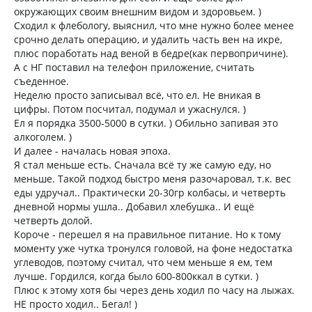
окружающих своим внешним видом и здоровьем. )
Сходил к флебологу, выяснил, что мне нужно более менее
срочно делать операцию, и удалить часть вен на икре,
плюс поработать над веной в бедре(как первопричине).
А с НГ поставил на телефон приложение, считать
съеденное.
Неделю просто записывал всё, что ел. Не вникая в
цифры. Потом посчитал, подумал и ужаснулся. )
Ел я порядка 3500-5000 в сутки. ) Обильно запивая это
алкоголем. )
И далее - началась новая эпоха.
Я стал меньше есть. Сначала всё ту же самую еду, но
меньше. Такой подход быстро меня разочаровал, т.к. вес
еды удручал.. Практически 20-30гр колбасы, и четверть
дневной нормы ушла.. Добавил хлебушка.. И ещё
четверть долой.
Короче - перешел я на правильное питание. Но к тому
моменту уже чутка тронулся головой, на фоне недостатка
углеводов, поэтому считал, что чем меньше я ем, тем
лучше. Гордился, когда было 600-800ккал в сутки. )
Плюс к этому хотя бы через день ходил по часу на лыжах.
НЕ просто ходил.. Бегал! )