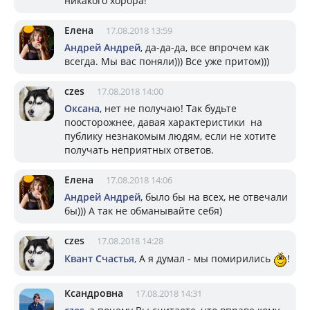
никакого хорора!
Елена
17.08.2018 13:59
Андрей Андрей
, да-да-да, все впрочем как
всегда. Мы вас поняли))) Все уже притом)))
czes
17.08.2018 14:00
Оксана
, нет не получаю! Так будьте
поосторожнее, давая характеристики на
публику незнакомым людям, если не хотите
получать неприятных ответов.
Елена
17.08.2018 14:06
Андрей Андрей
, было бы на всех, не отвечали
бы))) А так не обманывайте себя)
czes
17.08.2018 14:28
Квант Счастья
, А я думал - мы помирились
!
Ксандровна
17.08.2018 14:31