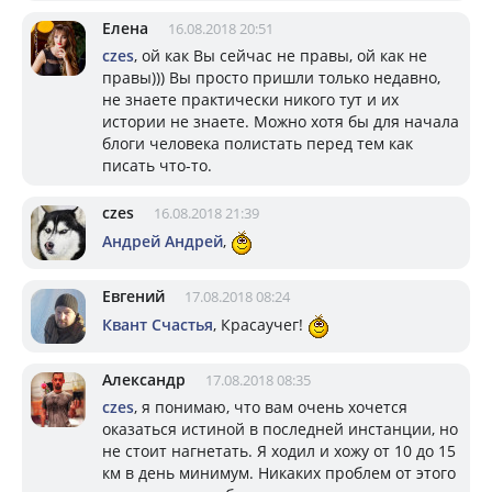
Елена
16.08.2018 20:51
czes
, ой как Вы сейчас не правы, ой как не
правы))) Вы просто пришли только недавно,
не знаете практически никого тут и их
истории не знаете. Можно хотя бы для начала
блоги человека полистать перед тем как
писать что-то.
czes
16.08.2018 21:39
Андрей Андрей
,
Евгений
17.08.2018 08:24
Квант Счастья
, Красаучег!
Александр
17.08.2018 08:35
czes
, я понимаю, что вам очень хочется
оказаться истиной в последней инстанции, но
не стоит нагнетать. Я ходил и хожу от 10 до 15
км в день минимум. Никаких проблем от этого