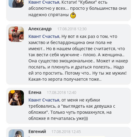
Квант Счастья
, Кстати! "Кубики" есть
абсолютно у всех... просто у большинства они
надежно спрятаны
Александр
17.08.2018 12:30
Квант Счастья
, Ну вот я как раз о том, что
хамство и беспардонщина они пола не
имеют.. Но в нашем обществе считается, что
так вести себя мужчине - плохо. А женщина..
Она существо эмоциональное.. Может и нахер
послать, и плюнуть и драться полезть.. Надо
ей это простить. Потому что.. Ну ты же мужик!
Какая-то херота получается тоже..
Елена
17.08.2018 12:40
Квант Счастья
, от меня не кубики
требовались, а "выглядеть как девушка с
обложки". Только чуть промахнулся, на
обложке я печаталась уже)))
Евгений
17.08.2018 12:45