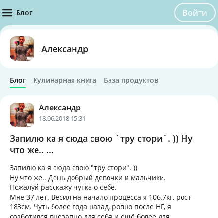
Войти
Блог
Александр
Блог
Кулинарная книга
База продуктов
Александр
18.06.2018 15:31
Запилю ка я сюда свою `тру стори`. )) Ну
что же.. ...
Запилю ка я сюда свою "тру стори". ))
Ну что же.. День добрый девочки и мальчики.
Пожалуй расскажу чутка о себе.
Мне 37 лет. Весил на начало процесса я 106.7кг, рост
183см. Чуть более года назад, ровно после НГ, я
озаботился внезапно для себя и ещё более для