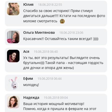
Юлия
18.06.2018 22:55
Спасибо за свою историю! Прям стимул
двигаться дальше!!!! Кстати на последних фото
моложе смотритесь
Ольга Минтянова
18.06.2018 23:06
Красавчик!! Оставайтесь таким всегда!! )))))
Ася
19.06.2018 06:40
Ух ты, вот это результаты! Выглядите очень
брутально))) Такой папа - настоящая гордость
для дочки и опора для жены)
Ефим
19.06.2018 06:44
молодец!
Надежда
19.06.2018 09:04
Ваша история мощный мотиватор!
Помню, когда я пришла в феврале на этот