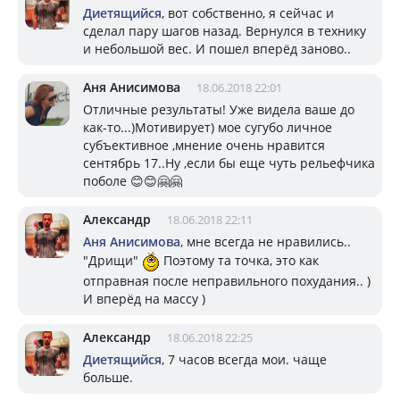
Диетящийся
, вот собственно, я сейчас и
сделал пару шагов назад. Вернулся в технику
и небольшой вес. И пошел вперёд заново..
Аня Анисимова
18.06.2018 22:01
Отличные результаты! Уже видела ваше до
как-то...)Мотивирует) мое сугубо личное
субъективное ,мнение очень нравится
сентябрь 17..Ну ,если бы еще чуть рельефчика
поболе 😊😊🤗🤗
Александр
18.06.2018 22:11
Аня Анисимова
, мне всегда не нравились..
"Дрищи"
Поэтому та точка, это как
отправная после неправильного похудания.. )
И вперёд на массу )
Александр
18.06.2018 22:25
Диетящийся
, 7 часов всегда мои. чаще
больше.