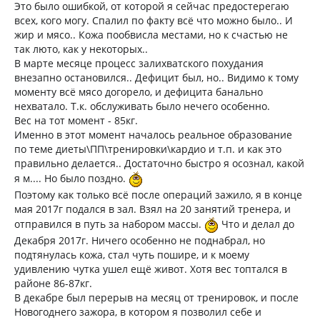
Это было ошибкой, от которой я сейчас предостерегаю
всех, кого могу. Спалил по факту всё что можно было.. И
жир и мясо.. Кожа пообвисла местами, но к счастью не
так люто, как у некоторых..
В марте месяце процесс залихватского похудания
внезапно остановился.. Дефицит был, но.. Видимо к тому
моменту всё мясо догорело, и дефицита банально
нехватало. Т.к. обслуживать было нечего особенно.
Вес на тот момент - 85кг.
Именно в этот момент началось реальное образование
по теме диеты\ПП\тренировки\кардио и т.п. и как это
правильно делается.. Достаточно быстро я осознал, какой
я м.... Но было поздно.
Поэтому как только всё после операций зажило, я в конце
мая 2017г подался в зал. Взял на 20 занятий тренера, и
отправился в путь за набором массы.
Что и делал до
Декабря 2017г. Ничего особенно не поднабрал, но
подтянулась кожа, стал чуть пошире, и к моему
удивлению чутка ушел ещё живот. Хотя вес топтался в
районе 86-87кг.
В декабре был перерыв на месяц от тренировок, и после
Новогоднего зажора, в котором я позволил себе и