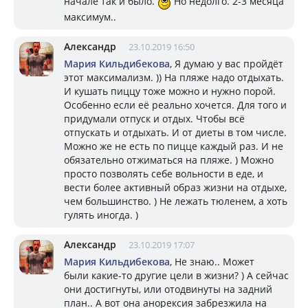
начале так и было.
Но недолго. 2-3 месяца
максимум..
Александр
23.10.2019 16:50
Мария Кильдибекова
, Я думаю у вас пройдёт
этот максимализм. )) На пляже надо отдыхать.
И кушать пиццу тоже можно и нужно порой.
Особенно если её реально хочется. Для того и
придумали отпуск и отдых. Чтобы всё
отпускать и отдыхать. И от диеты в том числе.
Можно же не есть по пицце каждый раз. И не
обязательно отжиматься на пляже. ) Можно
просто позволять себе вольности в еде, и
вести более активный образ жизни на отдыхе,
чем большинство. ) Не лежать тюленем, а хоть
гулять иногда. )
Александр
23.10.2019 17:07
Мария Кильдибекова
, Не знаю.. Может
были какие-то другие цели в жизни? ) А сейчас
они достигнуты, или отодвинуты на задний
план.. А вот она анорексия забрезжила на