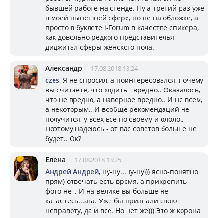
бывшей работе на стенде. Ну а третий раз уже
в моей нынешней сфере, но не на обложке, а
просто в буклете i-Forum в качестве спикера,
как довольно редкого представителья
диджитал сферы женского пола.
Александр
17.08.2018 13:24
czes
, Я не спросил, а поинтересовался, почему
вы считаете, что ходить - вредно.. Оказалось,
что не вредно, а наверное вредно.. И не всем,
а некоторым.. И вообще рекомендаций не
получится, у всех всё по своему и ололо..
Поэтому надеюсь - от вас советов больше не
будет.. Ок?
Елена
17.08.2018 13:25
Андрей Андрей
, ну-ну...ну-ну))) ясно-понятно
прям) отвечать есть время, а прикрепить
фото нет. И на велике вы больше не
катаетесь...ага. Уже бы признали свою
неправоту, да и все. Но нет же))) Это ж корона