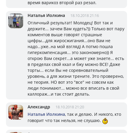
время варикоз второй раз резал.
Наталья Иолкина
18.10.2018 21:16
Отличный результат! Молодец! Вот так и
держите... зачем Вам худеть?)) Только вот пару
комментов выше говорят страшные
цифры...для жиросжигания...оно Вам не
надо...уже..на мой взгляд) А потмо пошла
гиперкомпенсация... это закономерно)) Я
открою Вам секрет...а может уже знаете... есть
в пределах свой ккал и бжу можно ВСЕ! Даже
торты... если Вы не соревновательный
уровень, а для жизни трените. Это проверено,
не теория. НО вот это "все" не совсем как
люди понимают... можно все вписать в свой
каллораж...и так стоит делать.
Александр
18.10.2018 21:20
Наталья Иолкина
, так и делаю. И никого, кто
говорит что так нельзя, не слушаю.