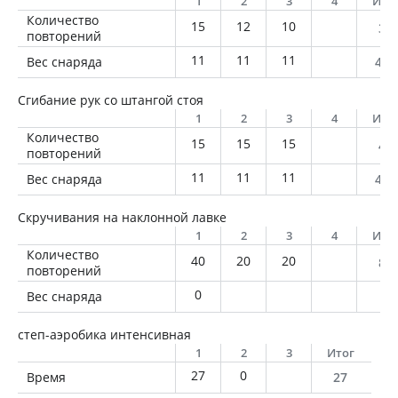
1
2
3
4
Ито
Количество
15
12
10
37
повторений
11
11
11
Вес снаряда
407
Сгибание рук со штангой стоя
1
2
3
4
Ито
Количество
15
15
15
45
повторений
11
11
11
Вес снаряда
495
Скручивания на наклонной лавке
1
2
3
4
Ито
Количество
40
20
20
80
повторений
0
Вес снаряда
степ-аэробика интенсивная
1
2
3
Итог
27
0
Время
27