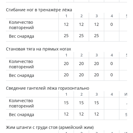
Сгибание ног в тренажёре лёжа
1
2
3
4
5
Количество
12
12
12
0
повторений
25
25
25
Вес снаряда
Становая тяга на прямых ногах
1
2
3
4
5
Количество
20
20
20
0
повторений
20
20
20
0
Вес снаряда
Сведение гантелей лёжа горизонтально
1
2
3
4
Ито
Количество
15
15
15
45
повторений
12
12
12
Вес снаряда
540
Жим штанги с груди стоя (армейский жим)