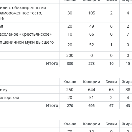
 или с обезжиренными
 замороженное тесто,
30
105
2
4
ые
ая
20
49
6
2
есоленое «Крестьянское»
10
66
0
7
 пшеничной муки высшего
20
52
1
0
300
0
0
0
Итого
380
273
10
15
Кол-во
Калории
Белки
Жир
нему
250
644
65
38
окторская
20
51
2
4
Итого
270
695
67
43
Кол-во
Калории
Белки
Жир
70
32
0
0