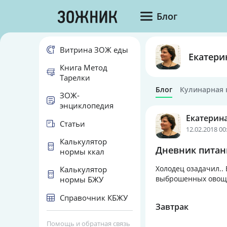
Блог
Витрина ЗОЖ еды
Екатери
Книга Метод
Тарелки
Блог
Кулинарная 
ЗОЖ-
энциклопедия
Екатерин
Статьи
12.02.2018 00
Калькулятор
Дневник питани
нормы ккал
Холодец озадачил.. 
Калькулятор
выброшенных овощей
нормы БЖУ
Справочник КБЖУ
Завтрак
Помощь и обратная связь