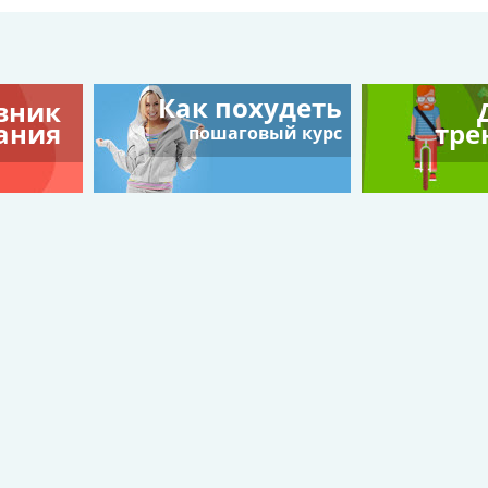
Как похудеть
вник
ания
тре
пошаговый курс