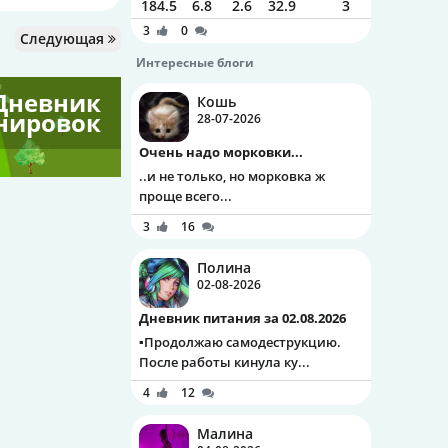
184.5
6.8
2.6
32.9
3
3
0
Следующая
Интересные блоги
Дневник
Кошь
нировок
28-07-2026
Очень надо морковки...
..и не только, но морковка ж
проще всего...
3
16
Полина
02-08-2026
Дневник питания за 02.08.2026
▪️Продолжаю самодеструкцию.
После работы кинула ку...
4
12
Малина