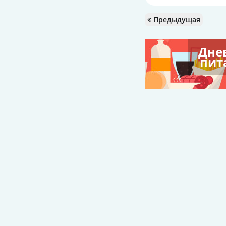
Предыдущая
Дне
пит