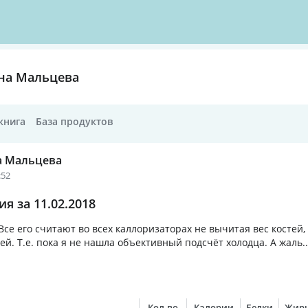
на Мальцева
книга
База продуктов
а Мальцева
:52
я за 11.02.2018
Все его считают во всех каллоризаторах не вычитая вес костей
. Т.е. пока я не нашла объективный подсчёт холодца. А жаль..
Кол-во
Калории
Белки
Жир