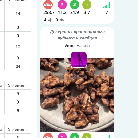
258.7
11.2
21.9
3.7
7
14
4
0
0
Десерт из протеинового
0
пудинга и хлебцев
Автор
Малина
10
0
24
ы
Углеводы
9
0
9
ы
Углеводы
6