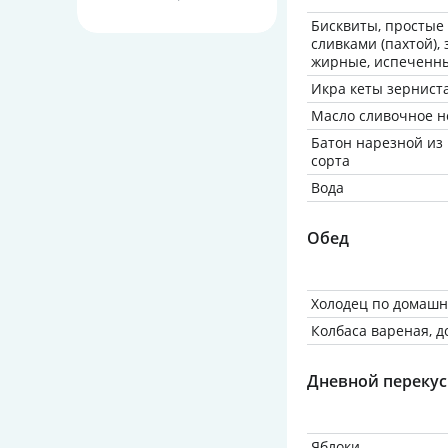
Бисквиты, простые
сливками (пахтой),
жирные, испеченн
Икра кеты зернист
Масло сливочное н
Батон нарезной из
сорта
Вода
Обед
Холодец по домаш
Колбаса вареная, д
Дневной перекус
Яблоки