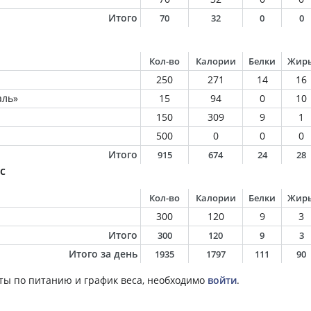
Итого
70
32
0
0
Кол-во
Калории
Белки
Жир
250
271
14
16
аль»
15
94
0
10
150
309
9
1
500
0
0
0
Итого
915
674
24
28
с
Кол-во
Калории
Белки
Жир
300
120
9
3
Итого
300
120
9
3
Итого за день
1935
1797
111
90
ты по питанию и график веса, необходимо
войти
.