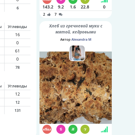
143.2
9.2
1.6
22.8
0
6
2
7
Хлеб из гречневой муки с
ы
Углеводы
мятой, кедровыми
16
орешками и семенами
Автор
Alexandra M
0
шалфея
61
0
78
ы
Углеводы
12
12
131