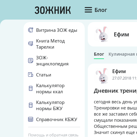
Блог
Витрина ЗОЖ еды
Ефим
Книга Метод
Тарелки
Блог
Кулинарная 
ЗОЖ-
энциклопедия
Ефим
Статьи
27.07.2018 11
Калькулятор
Дневник тренир
нормы ккал
сегодня весь день 
Калькулятор
Тренировки не вышл
нормы БЖУ
все же заставил себ
Справочник КБЖУ
смущали показаниям
Общественным решен
Значит скинул еще о
Помощь и обратная связь