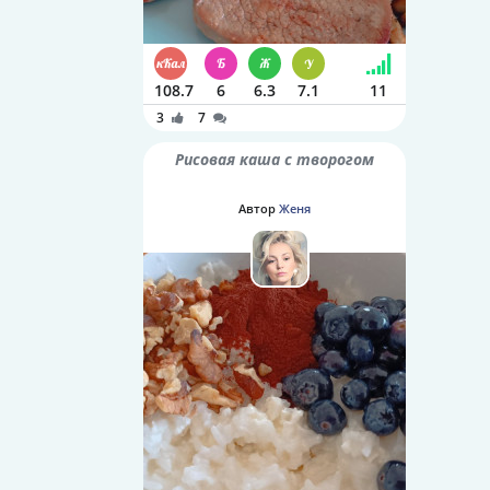
108.7
6
6.3
7.1
11
3
7
Рисовая каша с творогом
Автор
Женя