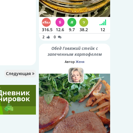
316.5
12.6
9.7
38.2
12
2
0
Обед Говяжий стейк с
запеченным картофелем
Автор
Женя
Следующая
Дневник
нировок