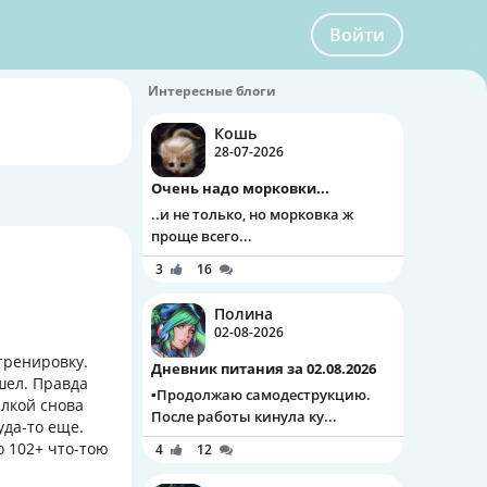
Войти
Интересные блоги
Кошь
28-07-2026
Очень надо морковки...
..и не только, но морковка ж
проще всего...
3
16
Полина
02-08-2026
тренировку.
Дневник питания за 02.08.2026
шел. Правда
▪️Продолжаю самодеструкцию.
елкой снова
После работы кинула ку...
уда-то еще.
 102+ что-тою
4
12