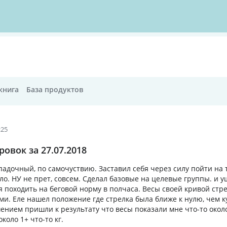
книга
База продуктов
:25
овок за 27.07.2018
упадочный, по самочуствию. Заставил себя через силу пойти на 
о. НУ не прет, совсем. Сделал базовые на целевые группы. и у
я походить на беговой норму в полчаса. Весы своей кривой стр
и. Еле нашел положение где стрелка была ближе к нулю, чем к
ием пришли к результату что весы показали мне что-то около
коло 1+ что-то кг.