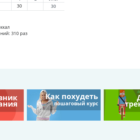
30
30
 ккал
ний: 310 раз
Как похудеть
вник
ания
тре
пошаговый курс