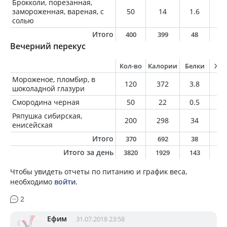
Брокколи, порезанная,
замороженная, вареная, с
50
14
1.6
0.
солью
Итого
400
399
48
1
Вечерний перекус
Кол-во
Калории
Белки
Жи
Мороженое, пломбир, в
120
372
3.8
28
шоколадной глазури
Смородина черная
50
22
0.5
0.
Ряпушка сибирская,
200
298
34
1
енисейская
Итого
370
692
38
4
Итого за день
3820
1929
143
8
Чтобы увидеть отчеты по питанию и график веса,
необходимо
войти
.
2
Ефим
31.07.2018 23:58