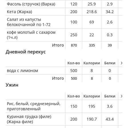
Фасоль (стручок) (Варка)
120
25.9
2.9
0.
Кета (Жарка)
200
218.6
34.2
9
Салат из капусты
100
69
2.6
5
белокочанной по 1-72
кофе молотый с сахаром
250
22
0.3
0
(1ч.л)
Итого
870
335
39
1
Дневной перекус
Кол-во
Калории
Белки
Жи
вода с лимоном
500
8
0
0
Итого
500
8
0
0
Ужин
Кол-во
Калории
Белки
Жи
Рис, белый, среднезерный,
150
195
3.6
0.
приготовленный
Куриная грудка (филе)
200
190.7
43.4
1.
(Жарка филе)