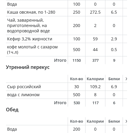
Вода
100
0
0
0
Каша овсяная, по 1-280
250
272.5
6.5
10
Чай, заваренный,
приготоленный, на
200
2
0
0
водопроводной воде
Кефир 3,2% жирности
100
59
2.9
3.
кофе молотый с сахаром
500
44
0.5
0
(1ч.л)
Итого
1150
377
9
1
Утренний перекус
Кол-во
Калории
Белки
Жи
Сыр российский
30
109.2
6.9
8.
вода с лимоном
500
8
0
0
Итого
530
117
6
8
Обед
Кол-во
Калории
Белки
Жи
Вода
200
0
0
0