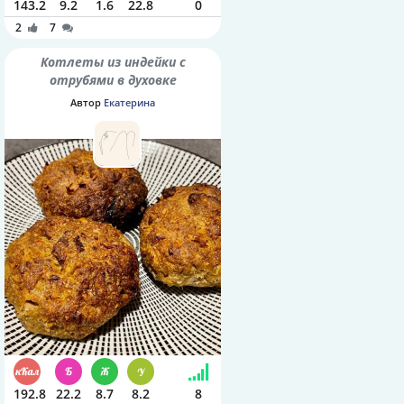
143.2
9.2
1.6
22.8
0
2
7
Котлеты из индейки с
отрубями в духовке
Автор
Екатерина
192.8
22.2
8.7
8.2
8