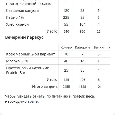
приготовленный с солью
Квашеная капуста
120
23
1
0
Кефир 1%
225
83
6
2
Хлеб Ржаной
55
104
4
0
Итого
510
360
25
8
Вечерний перекус
Кол-во
Калории
Белки
Жи
Кофе черный 2-ой вариант
70
7
0
0
Молоко 0,5%
40
14
1
0
Протеиновый Батончик
25
85
4
2
Protein Bar
Итого
135
106
5
2
Итого за день
2455
1528
104
3
Чтобы увидеть отчеты по питанию и график веса,
необходимо
войти
.