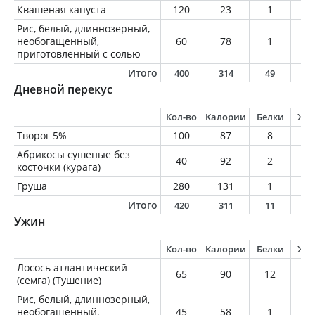
Квашеная капуста
120
23
1
0
Рис, белый, длиннозерный,
необогащенный,
60
78
1
0
приготовленный с солью
Итого
400
314
49
3
Дневной перекус
Кол-во
Калории
Белки
Жи
Творог 5%
100
87
8
5
Абрикосы сушеные без
40
92
2
0
косточки (курага)
Груша
280
131
1
0
Итого
420
311
11
6
Ужин
Кол-во
Калории
Белки
Жи
Лосось атлантический
65
90
12
4
(семга) (Тушение)
Рис, белый, длиннозерный,
необогащенный,
45
58
1
0