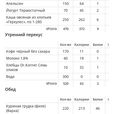
Апельсин
150
64
1
0
Йогурт Термостатный
70
45
2
2
Каша овсяная из хлопьев
250
262
6
1
«Геркулес», по 1-280
Итого
470
372
9
1
Утренний перекус
Кол-во
Калории
Белки
Жи
Кофе чёрный без сахара
170
11
0
0
Молоко 1,8%
40
18
1
0
Хлебцы Dr.Korner Семь
10
32
1
0
злаков
Вода
300
0
0
0
Итого
520
63
2
1
Обед
Кол-во
Калории
Белки
Жи
Куриная грудка (филе)
220
213
46
2
(Варка)