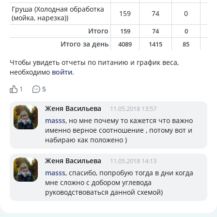
Груша (Холодная обработка
159
74
0
0
(мойка, нарезка))
Итого
159
74
0
0
Итого за день
4089
1415
85
5
Чтобы увидеть отчеты по питанию и график веса,
необходимо
войти
.
1
5
Женя Васильева
11.05.2018 13:57
masss
, но мне почему то кажется что важно
именно верное соотношение , потому вот и
набираю как положено )
Женя Васильева
11.05.2018 14:13
masss
, спасибо, попробую тогда в дни когда
мне сложно с добором углевода
руководствоваться данной схемой)