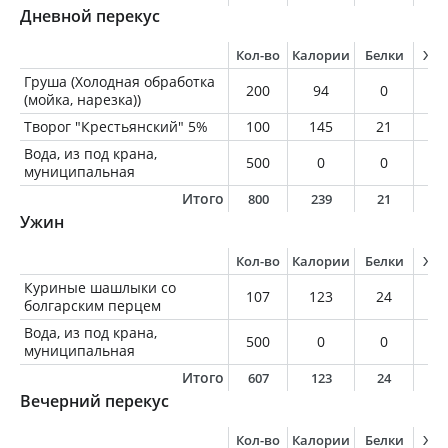
Дневной перекус
Кол-во
Калории
Белки
Жи
Груша (Холодная обработка
200
94
0
0
(мойка, нарезка))
Творог "Крестьянский" 5%
100
145
21
5
Вода, из под крана,
500
0
0
0
муниципальная
Итого
800
239
21
5
Ужин
Кол-во
Калории
Белки
Жи
Куриные шашлыки со
107
123
24
1
болгарским перцем
Вода, из под крана,
500
0
0
0
муниципальная
Итого
607
123
24
1
Вечерний перекус
Кол-во
Калории
Белки
Жи