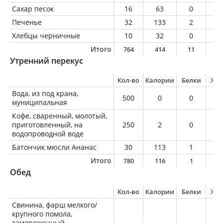
Сахар песок
16
63
0
0
Печенье
32
133
2
3
Хлебцы черничные
10
32
0
0
Итого
764
414
11
1
Утренний перекус
Кол-во
Калории
Белки
Жи
Вода, из под крана,
500
0
0
0
муниципальная
Кофе, сваренный, молотый,
приготовленный, на
250
2
0
0
водопроводной воде
Батончик мюсли Ананас
30
113
1
2
Итого
780
116
1
2
Обед
Кол-во
Калории
Белки
Жи
Свинина, фарш мелкого/
крупного помола,
замороженный,