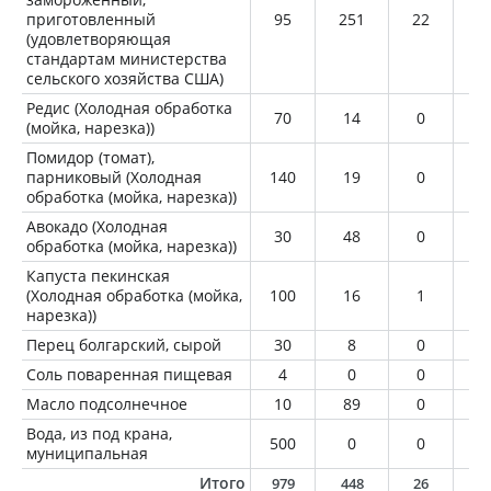
приготовленный
95
251
22
1
(удовлетворяющая
стандартам министерства
сельского хозяйства США)
Редис (Холодная обработка
70
14
0
0
(мойка, нарезка))
Помидор (томат),
парниковый (Холодная
140
19
0
0
обработка (мойка, нарезка))
Авокадо (Холодная
30
48
0
4
обработка (мойка, нарезка))
Капуста пекинская
(Холодная обработка (мойка,
100
16
1
0
нарезка))
Перец болгарский, сырой
30
8
0
0
Соль поваренная пищевая
4
0
0
0
Масло подсолнечное
10
89
0
1
Вода, из под крана,
500
0
0
0
муниципальная
Итого
979
448
26
3