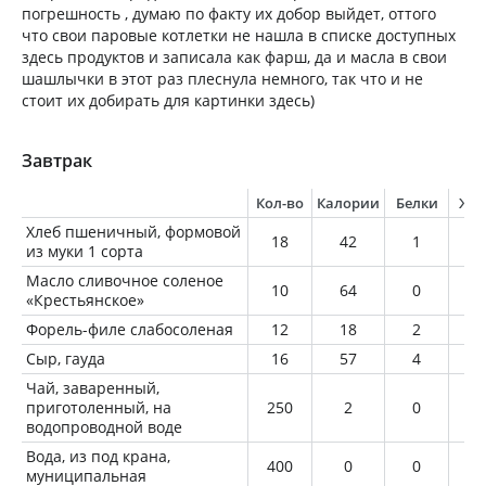
погрешность , думаю по факту их добор выйдет, оттого
что свои паровые котлетки не нашла в списке доступных
здесь продуктов и записала как фарш, да и масла в свои
шашлычки в этот раз плеснула немного, так что и не
стоит их добирать для картинки здесь)
Завтрак
Кол-во
Калории
Белки
Жи
Хлеб пшеничный, формовой
18
42
1
0
из муки 1 сорта
Масло сливочное соленое
10
64
0
7
«Крестьянское»
Форель-филе слабосоленая
12
18
2
1
Сыр, гауда
16
57
4
4
Чай, заваренный,
приготоленный, на
250
2
0
0
водопроводной воде
Вода, из под крана,
400
0
0
0
муниципальная