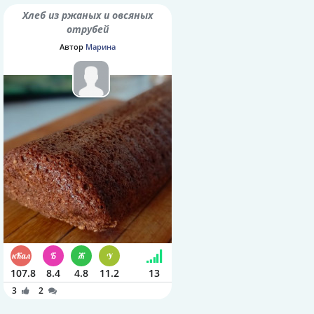
Хлеб из ржаных и овсяных
отрубей
Автор
Марина
107.8
8.4
4.8
11.2
13
3
2