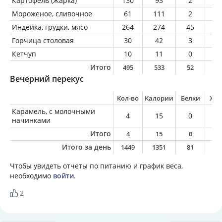
Картофель (Жарка)
130
93
2
0
Мороженое, сливочное
61
111
2
6
Индейка, грудки, мясо
264
274
45
4
Горчица столовая
30
42
3
1
Кетчуп
10
11
0
0
Итого
495
533
52
1
Вечерний перекус
Кол-во
Калории
Белки
Жи
Карамель, с молочными
4
15
0
0
начинками
Итого
4
15
0
0
Итого за день
1449
1351
81
6
Чтобы увидеть отчеты по питанию и график веса,
необходимо
войти
.
2