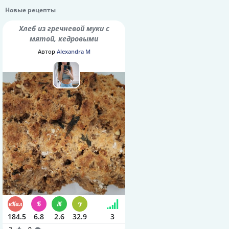
Новые рецепты
Хлеб из гречневой муки с
мятой, кедровыми
орешками и семенами
Автор
Alexandra M
шалфея
184.5
6.8
2.6
32.9
3