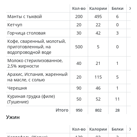
Кол-во
Калории
Белки
Жи
Манты с тыквой
200
495
6
3
Кетчуп
20
22
0
0
Горчица столовая
30
42
3
1
Кофе, сваренный, молотый,
приготовленный, на
500
5
0
0
водопроводной воде
Молоко стерилизованное,
40
21
1
1
2,5% жирности
Арахис, Испания, жаренный
20
115
5
9
на масле, с солью
Черешня
90
46
1
0
Куриная грудка (филе)
50
52
11
0
(Тушение)
Итого
950
802
28
4
Ужин
Кол-во
Калории
Белки
Жи