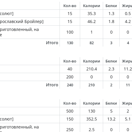
Кол-во
Калории
Белки
Жир
бсолют]
15
35.3
1.3
0.5
Ярославский Бройлер]
15
46.2
1.8
4.2
приготовленный, на
100
1
0
0
е
Итого
130
82
3
4
Кол-во
Калории
Белки
Жир
40
210.4
2.3
11.2
200
0
0
0
Итого
240
210
2
11
Кол-во
Калории
Белки
Жир
500
130
5
2
бсолют]
150
352.5
13.2
5.1
приготовленный, на
250
2.5
0
0