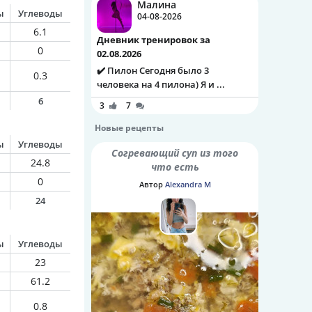
Малина
ы
Углеводы
04-08-2026
6.1
Дневник тренировок за
0
02.08.2026
✔️ Пилон Сегодня было 3
0.3
человека на 4 пилона) Я и ...
6
3
7
Новые рецепты
ы
Углеводы
Согревающий суп из того
24.8
что есть
0
Автор
Alexandra M
24
ы
Углеводы
23
61.2
0.8