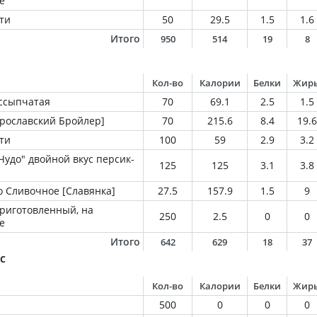
е
ти
50
29.5
1.5
1.6
Итого
950
514
19
8
Кол-во
Калории
Белки
Жир
ссыпчатая
70
69.1
2.5
1.5
Ярославский Бройлер]
70
215.6
8.4
19.6
ти
100
59
2.9
3.2
удо" двойной вкус персик-
125
125
3.1
3.8
 Сливочное [Славянка]
27.5
157.9
1.5
9
приготовленный, на
250
2.5
0
0
е
Итого
642
629
18
37
с
Кол-во
Калории
Белки
Жир
500
0
0
0