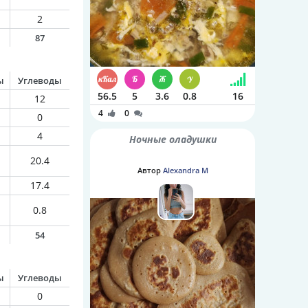
2
87
ы
Углеводы
56.5
5
3.6
0.8
16
12
4
0
0
4
Ночные оладушки
20.4
Автор
Alexandra M
17.4
0.8
54
ы
Углеводы
0