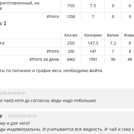
приготовленный, на
750
7.5
0
0
е
Итого
1250
7
0
0
с 2
Кол-во
Калории
Белки
Жир
ти
250
147.5
7.2
8
Итого
250
147
7
8
Итого за день
3462
1591
50
69
ты по питанию и график веса, необходимо
войти
.
8.09.2018 09:31
о чая)) хотя да согласна, воды надо побольше)
р
18.09.2018 09:33
ому и для чего?
ы индивилуальны. И учитывается вся жидкость. И чай и соки и