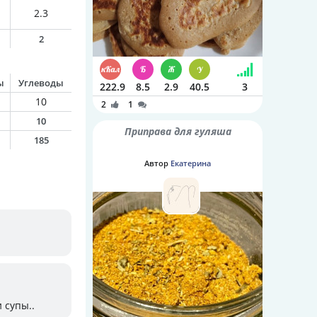
2.3
2
ы
Углеводы
222.9
8.5
2.9
40.5
3
10
2
1
10
Приправа для гуляша
185
Автор
Екатерина
 супы..