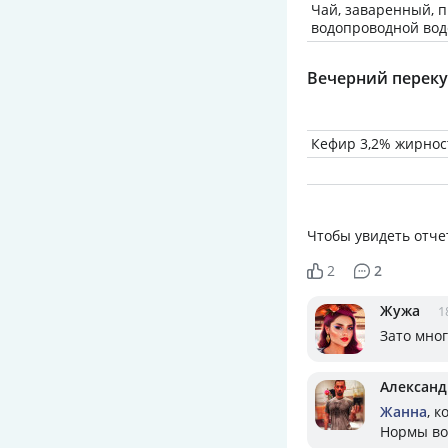
Чай, заваренный, 
водопроводной вод
Вечерний переку
Кефир 3,2% жирнос
Чтобы увидеть отче
2
2
Жужа
1
Зато мног
Александ
Жанна
, к
Нормы вод