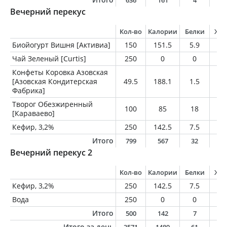
636
161
4
3
Вечерний перекус
Кол-во
Калории
Белки
Жи
Биойогурт Вишня [Активиа]
150
151.5
5.9
4.
Чай Зеленый [Curtis]
250
0
0
0
Конфеты Коровка Азовская
[Азовская Кондитерская
49.5
188.1
1.5
2
Фабрика]
Творог Обезжиренный
100
85
18
0
[Караваево]
Кефир, 3,2%
250
142.5
7.5
8
Итого
799
567
32
1
Вечерний перекус 2
Кол-во
Калории
Белки
Жи
Кефир, 3,2%
250
142.5
7.5
8
Вода
250
0
0
0
Итого
500
142
7
8
Итого за день