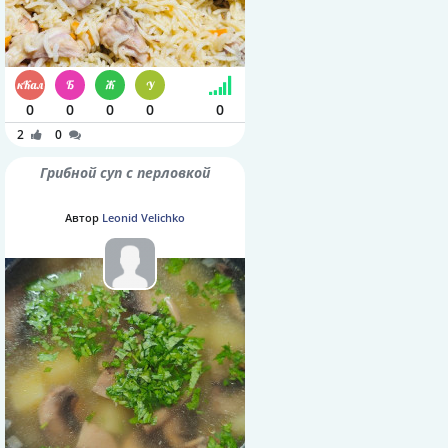
0
0
0
0
0
2
0
Грибной суп с перловкой
Автор
Leonid Velichko