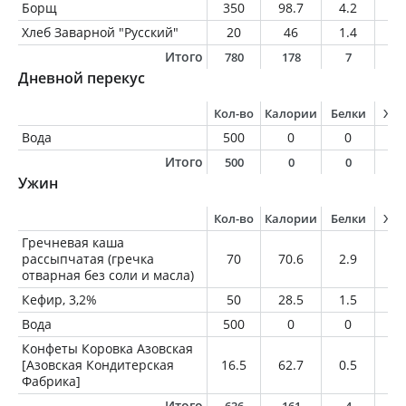
Борщ
350
98.7
4.2
2.
Хлеб Заварной "Русский"
20
46
1.4
0.
Итого
780
178
7
5
Дневной перекус
Кол-во
Калории
Белки
Жи
Вода
500
0
0
0
Итого
500
0
0
0
Ужин
Кол-во
Калории
Белки
Жи
Гречневая каша
рассыпчатая (гречка
70
70.6
2.9
0.
отварная без соли и масла)
Кефир, 3,2%
50
28.5
1.5
1.
Вода
500
0
0
0
Конфеты Коровка Азовская
[Азовская Кондитерская
16.5
62.7
0.5
0.
Фабрика]
Итого