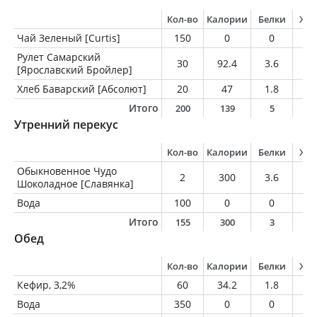
Кол-во
Калории
Белки
Жи
Чай Зеленый [Curtis]
150
0
0
0
Рулет Самарский
30
92.4
3.6
8.
[Ярославский Бройлер]
Хлеб Баварский [Абсолют]
20
47
1.8
0.
Итого
200
139
5
9
Утренний перекус
Кол-во
Калории
Белки
Жи
Обыкновенное Чудо
2
300
3.6
16
Шоколадное [Славянка]
Вода
100
0
0
0
Итого
155
300
3
1
Обед
Кол-во
Калории
Белки
Жи
Кефир, 3,2%
60
34.2
1.8
1.
Вода
350
0
0
0