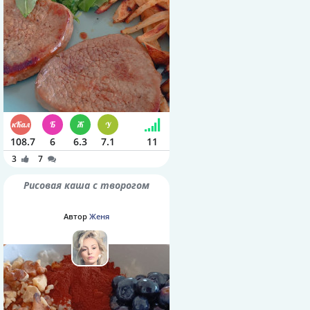
108.7
6
6.3
7.1
11
3
7
Рисовая каша с творогом
Автор
Женя