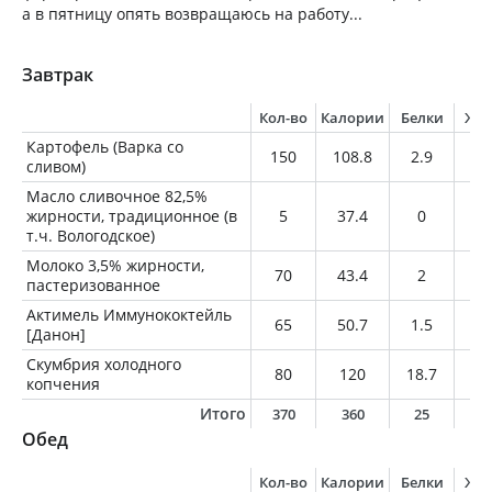
а в пятницу опять возвращаюсь на работу...
Завтрак
Кол-во
Калории
Белки
Жи
Картофель (Варка со
150
108.8
2.9
0.
сливом)
Масло сливочное 82,5%
жирности, традиционное (в
5
37.4
0
4.
т.ч. Вологодское)
Молоко 3,5% жирности,
70
43.4
2
2.
пастеризованное
Актимель Иммунококтейль
65
50.7
1.5
1
[Данон]
Скумбрия холодного
80
120
18.7
5.
копчения
Итого
370
360
25
1
Обед
Кол-во
Калории
Белки
Жи