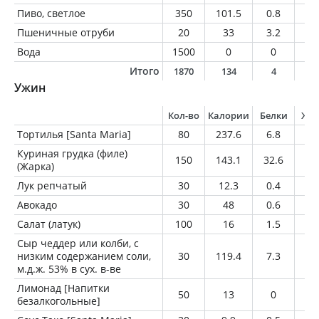
Пиво, светлое
350
101.5
0.8
0
Пшеничные отруби
20
33
3.2
0.
Вода
1500
0
0
0
Итого
1870
134
4
0
Ужин
Кол-во
Калории
Белки
Жи
Тортилья [Santa Maria]
80
237.6
6.8
4
Куриная грудка (филе)
150
143.1
32.6
1.
(Жарка)
Лук репчатый
30
12.3
0.4
0.
Авокадо
30
48
0.6
4.
Салат (латук)
100
16
1.5
0.
Сыр чеддер или колби, с
низким содержанием соли,
30
119.4
7.3
9.
м.д.ж. 53% в сух. в-ве
Лимонад [Напитки
50
13
0
0
безалкогольные]