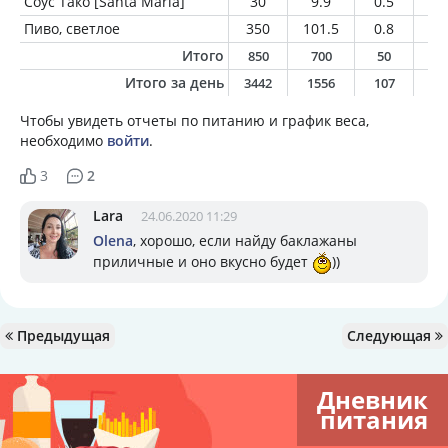
Соус Тако [Santa Maria]
30
9.9
0.5
0.
Пиво, светлое
350
101.5
0.8
0
Итого
850
700
50
1
Итого за день
3442
1556
107
5
Чтобы увидеть отчеты по питанию и график веса,
необходимо
войти
.
3
2
Lara
24.06.2020 11:29
Olena
, хорошо, если найду баклажаны
приличные и оно вкусно будет
))
Предыдущая
Следующая
Дневник
питания