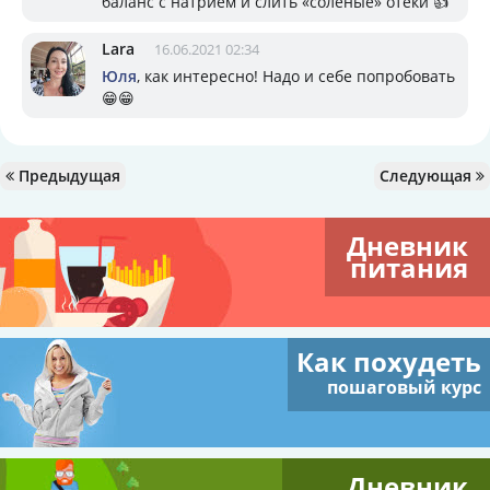
баланс с натрием и слить «соленые» отеки 👍
Lara
16.06.2021 02:34
Юля
, как интересно! Надо и себе попробовать
😁😁
Предыдущая
Следующая
Дневник
питания
Как похудеть
пошаговый курс
Дневник