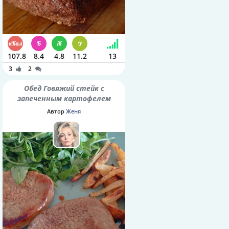
107.8
8.4
4.8
11.2
13
3
2
Обед Говяжий стейк с
запеченным картофелем
Автор
Женя