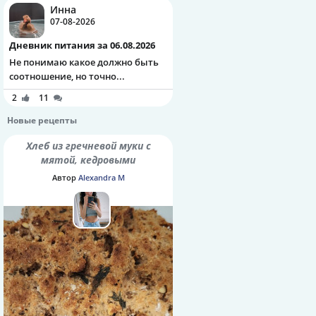
Инна
07-08-2026
Дневник питания за 06.08.2026
Не понимаю какое должно быть
соотношение, но точно...
2
11
Новые рецепты
Хлеб из гречневой муки с
мятой, кедровыми
орешками и семенами
Автор
Alexandra M
шалфея