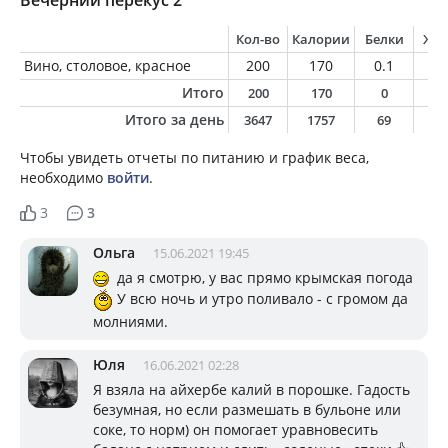
Вечерний перекус 2
Кол-во
Калории
Белки
Жи
Вино, столовое, красное
200
170
0.1
0
Итого
200
170
0
0
Итого за день
3647
1757
69
8
Чтобы увидеть отчеты по питанию и график веса,
необходимо
войти
.
3
3
Ольга
15.06.2021 19:45
да я смотрю, у вас прямо крымская погода
У всю ночь и утро поливало - с громом да
молниями.
Юля
16.06.2021 02:28
Я взяла на айхербе калий в порошке. Гадость
безумная, но если размешать в бульоне или
соке, то норм) он помогает уравновесить