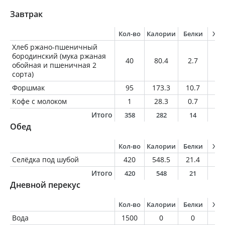
Завтрак
Кол-во
Калории
Белки
Жи
Хлеб ржано-пшеничный
бородинский (мука ржаная
40
80.4
2.7
0.
обойная и пшеничная 2
сорта)
Форшмак
95
173.3
10.7
13
Кофе с молоком
1
28.3
0.7
0.
Итого
358
282
14
1
Обед
Кол-во
Калории
Белки
Жи
Селёдка под шубой
420
548.5
21.4
38
Итого
420
548
21
3
Дневной перекус
Кол-во
Калории
Белки
Жи
Вода
1500
0
0
0