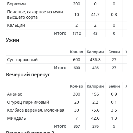
Боржоми
200
0
0
0
Печенье, сахарное из муки
10
41.7
0.8
1
высшего сорта
Кальций
2
2
0
0
Итого
1712
43
0
1
Ужин
Кол-во
Калории
Белки
Жи
Суп гороховый
600
436.8
27
19
Итого
600
436
27
1
Вечерний перекус
Кол-во
Калории
Белки
Жи
Ананас
300
156
0.9
0.
Огурец парниковый
20
2.2
0.1
0
Колбаса вареная, молочная
30
75.6
3.5
6.
Миндаль
7
42.6
1.3
3.
Итого
357
276
5
1