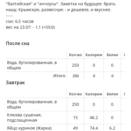
"балтийская" и "анчоусы". Заметка на будущее: брать
нашу, Крымскую, развесную - и дешевле, и вкуснее.
-----
сон: 6,5 часов
вес на 23.07: - 1,1 (=59,0)
После сна
Кол-во
Калории
Белки
Жи
Вода, бутилированная, в
250
0
0
0
общем
Итого
250
0
0
0
Завтрак
Кол-во
Калории
Белки
Жи
Вода, бутилированная, в
250
0
0
0
общем
Клюква сушеная,
15
46.2
0
0.
подслащенная
Яйцо куриное (Жарка)
49
74.4
6.2
5.