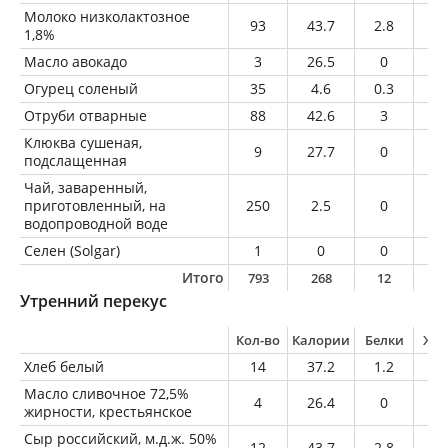
Молоко низколактозное
93
43.7
2.8
1.
1,8%
Масло авокадо
3
26.5
0
3
Огурец соленый
35
4.6
0.3
0
Отруби отварные
88
42.6
3
1.
Клюква сушеная,
9
27.7
0
0.
подслащенная
Чай, заваренный,
приготовленный, на
250
2.5
0
0
водопроводной воде
Селен (Solgar)
1
0
0
0
Итого
793
268
12
1
Утренний перекус
Кол-во
Калории
Белки
Жи
Хлеб белый
14
37.2
1.2
0.
Масло сливочное 72,5%
4
26.4
0
2.
жирности, крестьянское
Сыр российский, м.д.ж. 50%
12
43.7
2.8
3.