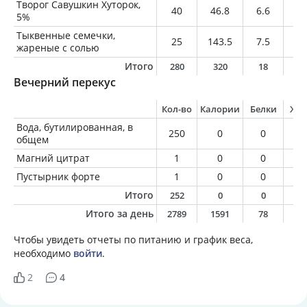
Творог Савушкин Хуторок,
40
46.8
6.6
2
5%
Тыквенные семечки,
25
143.5
7.5
12
жареные с солью
Итого
280
320
18
1
Вечерний перекус
Кол-во
Калории
Белки
Жи
Вода, бутилированная, в
250
0
0
0
общем
Магний цитрат
1
0
0
0
Пустырник форте
1
0
0
0
Итого
252
0
0
0
Итого за день
2789
1591
78
5
Чтобы увидеть отчеты по питанию и график веса,
необходимо
войти
.
2
4