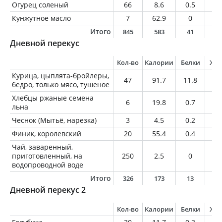
Огурец соленый
66
8.6
0.5
0.
Кунжутное масло
7
62.9
0
7
Итого
845
583
41
2
Дневной перекус
Кол-во
Калории
Белки
Жи
Курица, цыплята-бройлеры,
47
91.7
11.8
4.
бедро, только мясо, тушеное
Хлебцы ржаные семена
6
19.8
0.7
0.
льна
Чеснок (Мытьё, нарезка)
3
4.5
0.2
0
Финик, королевский
20
55.4
0.4
0
Чай, заваренный,
приготовленный, на
250
2.5
0
0
водопроводной воде
Итого
326
173
13
4
Дневной перекус 2
Кол-во
Калории
Белки
Жи