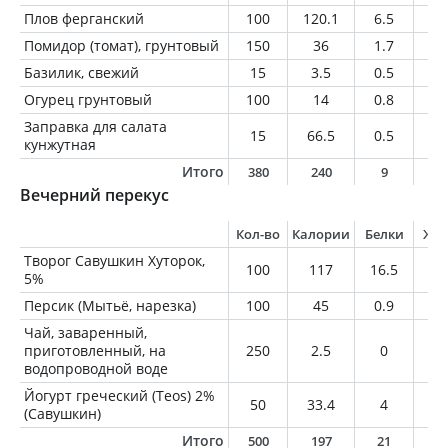
Плов ферганский
100
120.1
6.5
3.
Помидор (томат), грунтовый
150
36
1.7
0.
Базилик, свежий
15
3.5
0.5
0.
Огурец грунтовый
100
14
0.8
0.
Заправка для салата
15
66.5
0.5
6.
кунжутная
Итого
380
240
9
1
Вечерний перекус
Кол-во
Калории
Белки
Жи
Творог Савушкин Хуторок,
100
117
16.5
5
5%
Персик (Мытьё, нарезка)
100
45
0.9
0.
Чай, заваренный,
приготовленный, на
250
2.5
0
0
водопроводной воде
Йогурт греческий (Teos) 2%
50
33.4
4
1
(Савушкин)
Итого
500
197
21
6