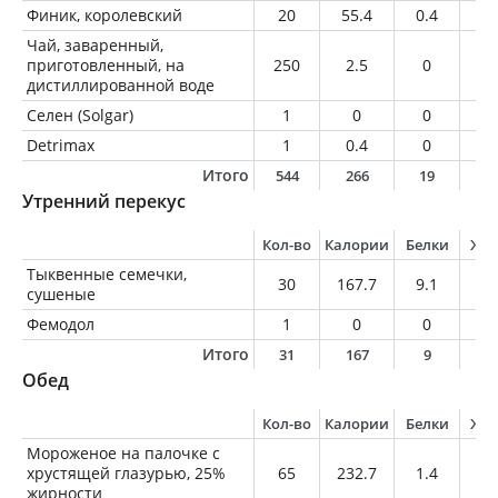
Финик, королевский
20
55.4
0.4
0
Чай, заваренный,
приготовленный, на
250
2.5
0
0
дистиллированной воде
Селен (Solgar)
1
0
0
0
Detrimax
1
0.4
0
0.
Итого
544
266
19
2
Утренний перекус
Кол-во
Калории
Белки
Жи
Тыквенные семечки,
30
167.7
9.1
14
сушеные
Фемодол
1
0
0
0
Итого
31
167
9
1
Обед
Кол-во
Калории
Белки
Жи
Мороженое на палочке с
хрустящей глазурью, 25%
65
232.7
1.4
16
жирности