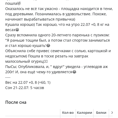
пошла🤣
Оказалось не всë так ужасно - площадка находится в тени,
под деревьями. Позанималась в удовольствие. Похоже,
начинает вырабатываться привычка)
Кушала хорошо) Так хорошо, что на утро 22.07 +0, 8 кг на
весах😁
Сразу вспомнила одного 20-летнего паренька с пузиком:
"Я раньше тощим был, а потом стал спортом заниматься
и стал хорошо кушать'😂
Объяснила снбе привес семечками с солью, картошкой и
недосыпом) Пошла в тоске резать на завтрак
малосольный огурец🚶‍♀️
ПыСы; Опубликовала, и, " вдруг" увидела - углеводов аж
200г! И, она ещë чему-то удивляется😂
----
Вес на 22.07 +0, 8 (=60, 1)
Сон 21-22.07: 5 часов
После сна
Кол-во
Калории
Белки
Жи