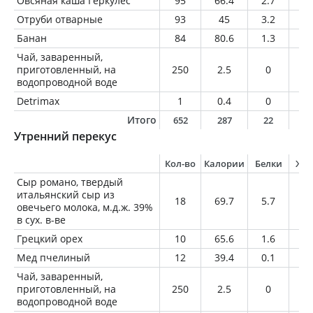
Овсяная каша Геркулес
95
66.4
2.7
1.
Отруби отварные
93
45
3.2
1.
Банан
84
80.6
1.3
0.
Чай, заваренный,
приготовленный, на
250
2.5
0
0
водопроводной воде
Detrimax
1
0.4
0
0.
Итого
652
287
22
3
Утренний перекус
Кол-во
Калории
Белки
Жи
Сыр романо, твердый
итальянский сыр из
18
69.7
5.7
4.
овечьего молока, м.д.ж. 39%
в сух. в-ве
Грецкий орех
10
65.6
1.6
6.
Мед пчелиный
12
39.4
0.1
0
Чай, заваренный,
приготовленный, на
250
2.5
0
0
водопроводной воде