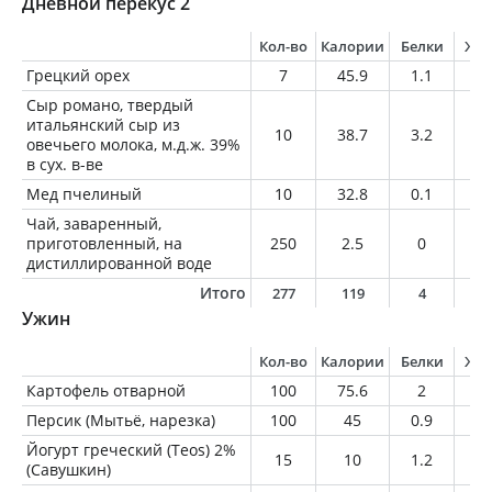
Дневной перекус 2
Кол-во
Калории
Белки
Жи
Грецкий орех
7
45.9
1.1
4.
Сыр романо, твердый
итальянский сыр из
10
38.7
3.2
2.
овечьего молока, м.д.ж. 39%
в сух. в-ве
Мед пчелиный
10
32.8
0.1
0
Чай, заваренный,
приготовленный, на
250
2.5
0
0
дистиллированной воде
Итого
277
119
4
7
Ужин
Кол-во
Калории
Белки
Жи
Картофель отварной
100
75.6
2
0.
Персик (Мытьё, нарезка)
100
45
0.9
0.
Йогурт греческий (Teos) 2%
15
10
1.2
0.
(Савушкин)