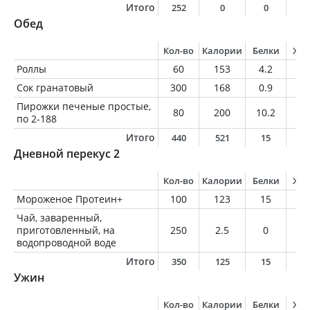
Итого
252
0
0
0
Обед
Кол-во
Калории
Белки
Жи
Роллы
60
153
4.2
9
Сок гранатовый
300
168
0.9
0.
Пирожки печеные простые,
80
200
10.2
5.
по 2-188
Итого
440
521
15
1
Дневной перекус 2
Кол-во
Калории
Белки
Жи
Мороженое Протеин+
100
123
15
3.
Чай, заваренный,
приготовленный, на
250
2.5
0
0
водопроводной воде
Итого
350
125
15
3
Ужин
Кол-во
Калории
Белки
Жи