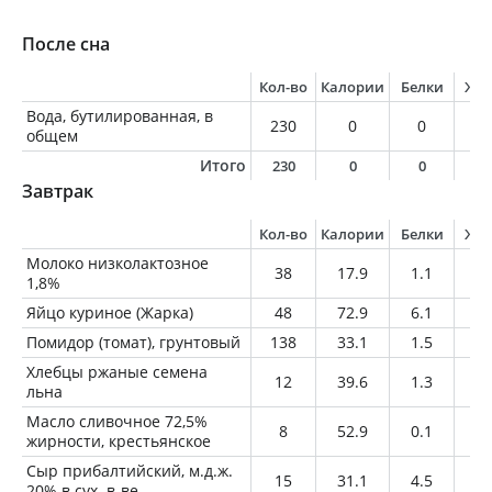
После сна
Кол-во
Калории
Белки
Жи
Вода, бутилированная, в
230
0
0
0
общем
Итого
230
0
0
0
Завтрак
Кол-во
Калории
Белки
Жи
Молоко низколактозное
38
17.9
1.1
0.
1,8%
Яйцо куриное (Жарка)
48
72.9
6.1
5.
Помидор (томат), грунтовый
138
33.1
1.5
0.
Хлебцы ржаные семена
12
39.6
1.3
0.
льна
Масло сливочное 72,5%
8
52.9
0.1
5.
жирности, крестьянское
Сыр прибалтийский, м.д.ж.
15
31.1
4.5
1.
20% в сух. в-ве