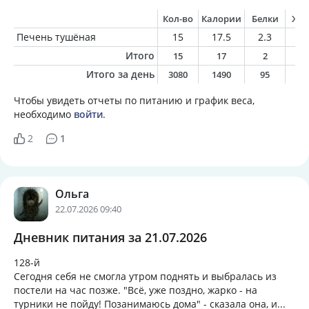
Кол-во
Калории
Белки
Жи
Печень тушёная
15
17.5
2.3
0.
Итого
15
17
2
0
Итого за день
3080
1490
95
6
Чтобы увидеть отчеты по питанию и график веса,
необходимо
войти
.
2
1
Ольга
22.07.2026 09:40
Дневник питания за 21.07.2026
128-й
Сегодня себя не смогла утром поднять и выбралась из
постели на час позже. "Всë, уже поздно, жарко - на
турники не пойду! Позанимаюсь дома" - сказала она, и...