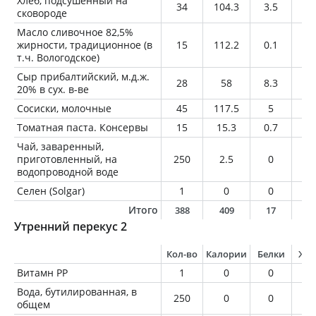
Хлеб, подсушенный на
34
104.3
3.5
1.
сковороде
Масло сливочное 82,5%
жирности, традиционное (в
15
112.2
0.1
12
т.ч. Вологодское)
Сыр прибалтийский, м.д.ж.
28
58
8.3
2.
20% в сух. в-ве
Сосиски, молочные
45
117.5
5
10
Томатная паста. Консервы
15
15.3
0.7
0.
Чай, заваренный,
приготовленный, на
250
2.5
0
0
водопроводной воде
Селен (Solgar)
1
0
0
0
Итого
388
409
17
2
Утренний перекус 2
Кол-во
Калории
Белки
Жи
Витамн РР
1
0
0
0
Вода, бутилированная, в
250
0
0
0
общем