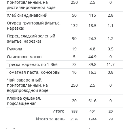
приготовленный, на
250
2.5
0
0
дистиллированной воде
Хлеб скандинавский
50
115
2.8
1.
Огурец грунтовый (Мытьё,
132
18.5
1.1
0.
нарезка)
Перец сладкий зеленый
90
24.3
1.2
0.
(Мытьё, нарезка)
Руккола
19
4.8
0.5
0.
Оливковое масло
5
44.9
0
5
Треска жареная, по 1-366
73
89.8
11.7
3.
Томатная паста. Консервы
16
16.3
0.8
0.
Чай, заваренный,
приготовленный, на
250
2.5
0
0
водопроводной воде
Клюква сушеная,
20
61.6
0
0.
подслащенная
Итого
938
404
20
1
Итого за день
2578
1244
79
3