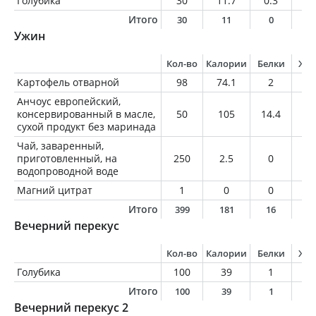
Голубика
30
11.7
0.3
0.
Итого
30
11
0
0
Ужин
Кол-во
Калории
Белки
Жи
Картофель отварной
98
74.1
2
0.
Анчоус европейский,
консервированный в масле,
50
105
14.4
4.
сухой продукт без маринада
Чай, заваренный,
приготовленный, на
250
2.5
0
0
водопроводной воде
Магний цитрат
1
0
0
0
Итого
399
181
16
5
Вечерний перекус
Кол-во
Калории
Белки
Жи
Голубика
100
39
1
0.
Итого
100
39
1
0
Вечерний перекус 2