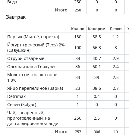
Вода
250
0
0
0
Итого
250
0
0
0
Завтрак
Кол-во
Калории
Белки
Жи
Персик (Мытьё, нарезка)
130
58.5
1.2
0.
Йогурт греческий (Teos) 2%
100
66.8
8
2
(Савушкин)
Отруби отварные
84
40.7
2.9
1.
Овсяная каша Геркулес
86
60.1
2.4
1.
Молоко низколактозное
83
39
2.5
1.
1,8%
Яйцо перепелиное (Варка)
23
38.6
2.7
3
Detrimax
1
0.4
0
0.
Селен (Solgar)
1
0
0
0
Чай, заваренный,
приготовленный, на
250
2.5
0
0
дистиллированной воде
Итого
757
306
19
9