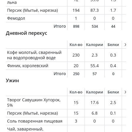
льна
Персик (Мытьё, нарезка)
194
87.3
1.7
0.
Фемодол
1
0
0
0
Итого
898
534
44
1
Дневной перекус
Кол-во
Калории
Белки
Жи
Кофе молотый, сваренный
230
2.3
0.3
0
на водопроводной воде
Финик, королевский
20
55.4
0.4
0
Итого
250
57
0
0
Ужин
Кол-во
Калории
Белки
Жи
Творог Савушкин Хуторок,
15
17.6
2.5
0.
5%
Персик (Мытьё, нарезка)
15
6.8
0.1
0
Соль поваренная пищевая
3
0
0
0
Чай, заваренный,