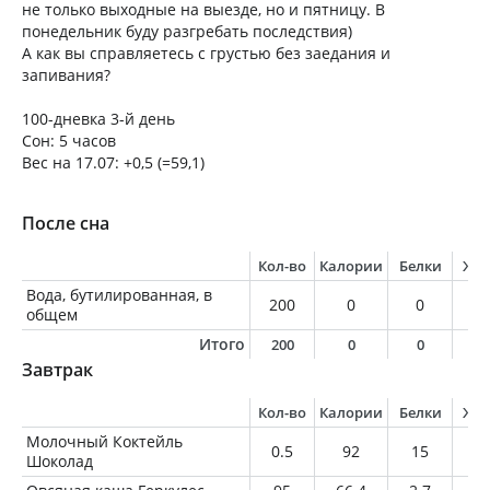
не только выходные на выезде, но и пятницу. В
понедельник буду разгребать последствия)
А как вы справляетесь с грустью без заедания и
запивания?
100-дневка 3-й день
Сон: 5 часов
Вес на 17.07: +0,5 (=59,1)
После сна
Кол-во
Калории
Белки
Жи
Вода, бутилированная, в
200
0
0
0
общем
Итого
200
0
0
0
Завтрак
Кол-во
Калории
Белки
Жи
Молочный Коктейль
0.5
92
15
0.
Шоколад