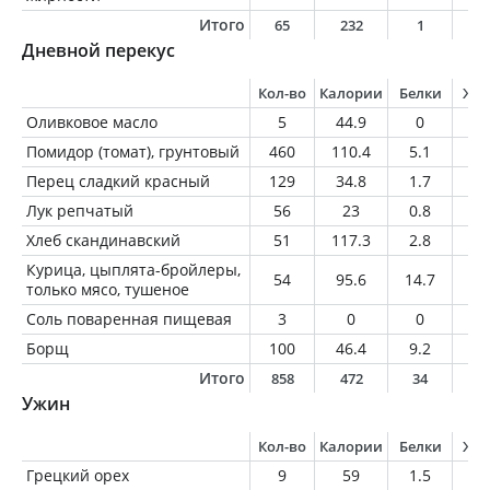
Итого
65
232
1
1
Дневной перекус
Кол-во
Калории
Белки
Жи
Оливковое масло
5
44.9
0
5
Помидор (томат), грунтовый
460
110.4
5.1
0.
Перец сладкий красный
129
34.8
1.7
0.
Лук репчатый
56
23
0.8
0.
Хлеб скандинавский
51
117.3
2.8
1.
Курица, цыплята-бройлеры,
54
95.6
14.7
3.
только мясо, тушеное
Соль поваренная пищевая
3
0
0
0
Борщ
100
46.4
9.2
4
Итого
858
472
34
1
Ужин
Кол-во
Калории
Белки
Жи
Грецкий орех
9
59
1.5
5.