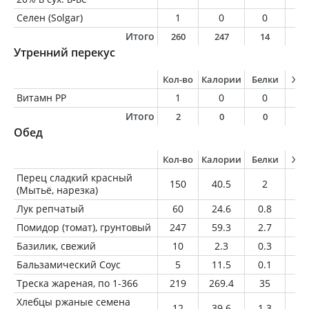
Селен (Solgar)
1
0
0
0
Итого
260
247
14
1
Утренний перекус
Кол-во
Калории
Белки
Жи
Витамн РР
1
0
0
0
Итого
2
0
0
0
Обед
Кол-во
Калории
Белки
Жи
Перец сладкий красный
150
40.5
2
0.
(Мытьё, нарезка)
Лук репчатый
60
24.6
0.8
0.
Помидор (томат), грунтовый
247
59.3
2.7
0.
Базилик, свежий
10
2.3
0.3
0.
Бальзамический Соус
5
11.5
0.1
0
Треска жареная, по 1-366
219
269.4
35
11
Хлебцы ржаные семена
12
39.6
1.3
0.