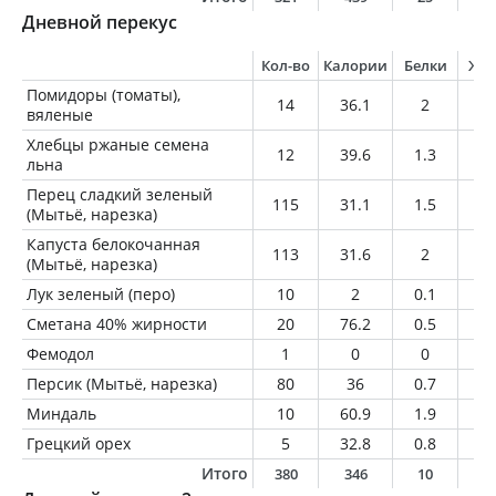
Дневной перекус
Кол-во
Калории
Белки
Жи
Помидоры (томаты),
14
36.1
2
0.
вяленые
Хлебцы ржаные семена
12
39.6
1.3
0.
льна
Перец сладкий зеленый
115
31.1
1.5
0.
(Мытьё, нарезка)
Капуста белокочанная
113
31.6
2
0.
(Мытьё, нарезка)
Лук зеленый (перо)
10
2
0.1
0
Сметана 40% жирности
20
76.2
0.5
8
Фемодол
1
0
0
0
Персик (Мытьё, нарезка)
80
36
0.7
0.
Миндаль
10
60.9
1.9
5.
Грецкий орех
5
32.8
0.8
3
Итого
380
346
10
1