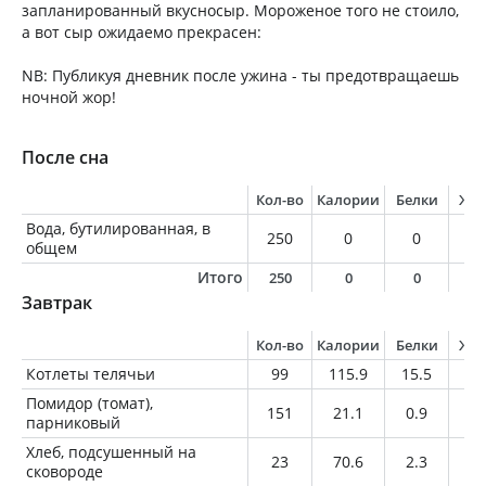
запланированный вкусносыр. Мороженое того не стоило,
а вот сыр ожидаемо прекрасен:
NB: Публикуя дневник после ужина - ты предотвращаешь
ночной жор!
После сна
Кол-во
Калории
Белки
Жи
Вода, бутилированная, в
250
0
0
0
общем
Итого
250
0
0
0
Завтрак
Кол-во
Калории
Белки
Жи
Котлеты телячьи
99
115.9
15.5
1.
Помидор (томат),
151
21.1
0.9
0
парниковый
Хлеб, подсушенный на
23
70.6
2.3
0.
сковороде