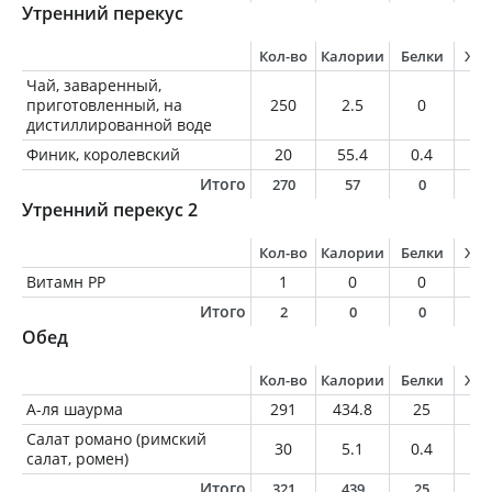
Утренний перекус
Кол-во
Калории
Белки
Жи
Чай, заваренный,
приготовленный, на
250
2.5
0
0
дистиллированной воде
Финик, королевский
20
55.4
0.4
0
Итого
270
57
0
0
Утренний перекус 2
Кол-во
Калории
Белки
Жи
Витамн РР
1
0
0
0
Итого
2
0
0
0
Обед
Кол-во
Калории
Белки
Жи
А-ля шаурма
291
434.8
25
3.
Салат романо (римский
30
5.1
0.4
0.
салат, ромен)
Итого
321
439
25
3