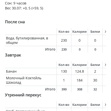
Сон: 9 часов
Вес 30.07: +0, 5 (=59, 5)
После сна
Кол-во
Калории
Белки
Жи
Вода, бутилированная, в
230
0
0
0
общем
Итого
230
0
0
0
Завтрак
Кол-во
Калории
Белки
Жи
Банан
130
124.8
2
0.
Молочный Коктейль
1
184
30
0.
Шоколад
Итого
390
308
32
1
Утренний перекус
Кол-во
Калории
Белки
Жи