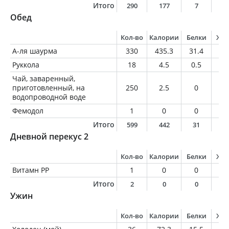
Итого
290
177
7
1
Обед
Кол-во
Калории
Белки
Жи
А-ля шаурма
330
435.3
31.4
5
Руккола
18
4.5
0.5
0.
Чай, заваренный,
приготовленный, на
250
2.5
0
0
водопроводной воде
Фемодол
1
0
0
0
Итого
599
442
31
5
Дневной перекус 2
Кол-во
Калории
Белки
Жи
Витамн РР
1
0
0
0
Итого
2
0
0
0
Ужин
Кол-во
Калории
Белки
Жи