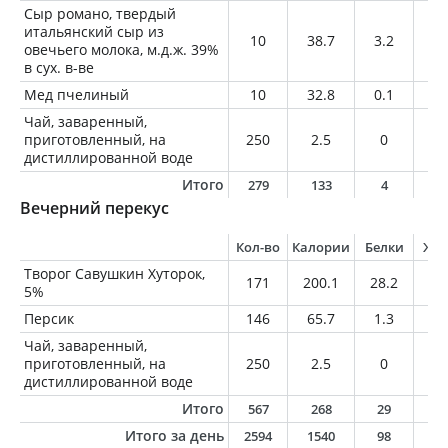
Сыр романо, твердый
итальянский сыр из
10
38.7
3.2
2.
овечьего молока, м.д.ж. 39%
в сух. в-ве
Мед пчелиный
10
32.8
0.1
0
Чай, заваренный,
приготовленный, на
250
2.5
0
0
дистиллированной воде
Итого
279
133
4
8
Вечерний перекус
Кол-во
Калории
Белки
Жи
Творог Савушкин Хуторок,
171
200.1
28.2
8.
5%
Персик
146
65.7
1.3
0.
Чай, заваренный,
приготовленный, на
250
2.5
0
0
дистиллированной воде
Итого
567
268
29
8
Итого за день
2594
1540
98
6