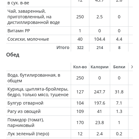
в сух. в-ве
Чай, заваренный,
приготовленный, на
250
2.5
0
0
дистиллированной воде
Витамн РР
1
0
0
0
Сосиски, молочные
40
104.4
4.4
9.
Итого
322
214
8
1
Обед
Кол-во
Калории
Белки
Жи
Вода, бутилированная, в
250
0
0
0
общем
Курица, цыплята-бройлеры,
127
247.7
31.8
12
бедро, только мясо, тушеное
Булгур отварной
104
197.6
7.1
0.
Рагу из овощей
109
41
1.3
1.
Помидор (томат),
170
23.8
1
0
парниковый
Лук зеленый (перо)
12
2.4
0.2
0