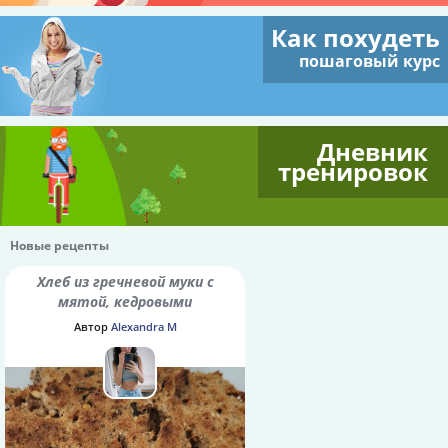
Как похудеть
пошаговый курс
Дневник
тренировок
Новые рецепты
Хлеб из гречневой муки с
мятой, кедровыми
орешками и семенами
Автор
Alexandra M
шалфея