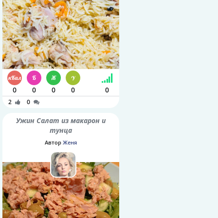
0
0
0
0
0
2
0
Ужин Салат из макарон и
тунца
Автор
Женя