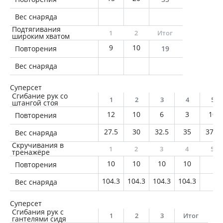
Вес снаряда
Подтягивания
1
2
Итог
широким хватом
9
10
Повторения
19
Вес снаряда
Суперсет
Сгибание рук со
1
2
3
4
5
штангой стоя
12
10
6
3
10
Повторения
27.5
30
32.5
35
37.5
Вес снаряда
Скручивания в
1
2
3
4
5
тренажёре
10
10
10
10
Повторения
104.3
104.3
104.3
104.3
Вес снаряда
Суперсет
Сгибания рук с
1
2
3
Итог
гантелями сидя