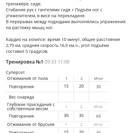
тренажёре, сидя;
Сгибания рук с гантелями сидя + Подъём ног с
утяжелителем, в висе на перекладине.
В перерывах между подходами выполнялись упражнения
на растяжку мышц ног.
Кардио на эллипсе: время 10 минут, общее расстояние
2,79 км, средняя скорость 16,9 км.ч., угол подъёма
составил 5 градусов.
Тренировка №1
09:33
11:08
Суперсет
Отжимания от пола
1
2
Итог
15
20
Повторения
35
Вес снаряда
Глубокие приседания с
1
2
Итог
собственным весом
30
35
Повторения
65
Отжимание от брусьев
1
2
Итог
15
20
Повторения
35