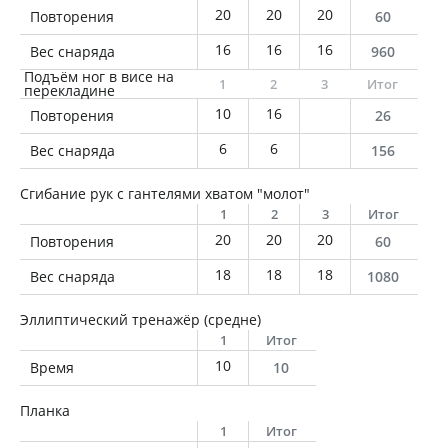
20
20
20
Повторения
60
16
16
16
Вес снаряда
960
Подъём ног в висе на
1
2
3
Итог
перекладине
10
16
Повторения
26
6
6
Вес снаряда
156
Сгибание рук с гантелями хватом "молот"
1
2
3
Итог
20
20
20
Повторения
60
18
18
18
Вес снаряда
1080
Эллиптический тренажёр (средне)
1
Итог
10
Время
10
Планка
1
Итог