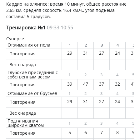
Кардио на эллипсе: время 10 минут, общее расстояние
2,65 км, средняя скорость 16,4 км.ч., угол подъёма
составил 5 градусов.
Тренировка №1
09:33
10:55
Суперсет
Отжимания от пола
1
2
3
4
5
29
31
27
24
31
Повторения
Вес снаряда
Глубокие приседания с
1
2
3
4
5
собственным весом
39
47
37
32
47
Повторения
Отжимание от брусьев
1
2
3
4
5
29
31
27
24
31
Повторения
Вес снаряда
Подтягивания
1
2
3
4
5
широким хватом
5
6
7
8
9
Повторения