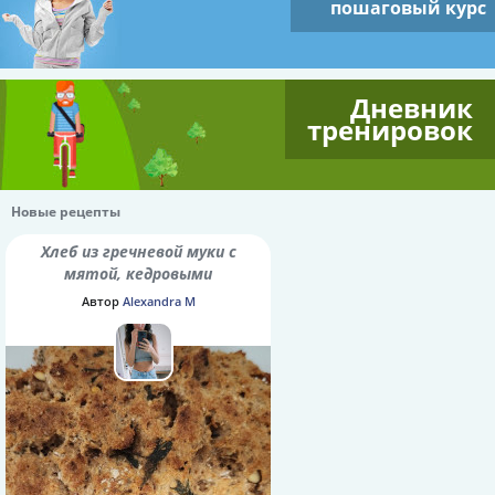
пошаговый курс
Дневник
тренировок
Новые рецепты
Хлеб из гречневой муки с
мятой, кедровыми
орешками и семенами
Автор
Alexandra M
шалфея