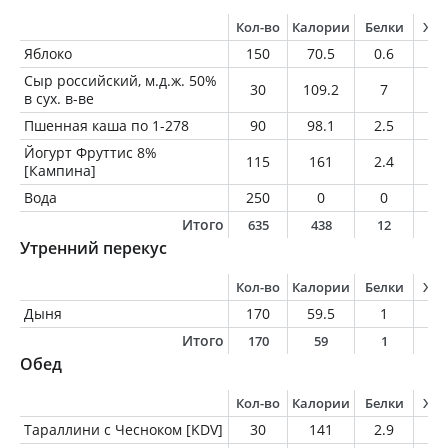
Кол-во
Калории
Белки
Жи
Яблоко
150
70.5
0.6
0.
Сыр российский, м.д.ж. 50%
30
109.2
7
8.
в сух. в-ве
Пшенная каша по 1-278
90
98.1
2.5
3.
Йогурт Фруттис 8%
115
161
2.4
9.
[Кампина]
Вода
250
0
0
0
Итого
635
438
12
2
Утренний перекус
Кол-во
Калории
Белки
Жи
Дыня
170
59.5
1
0.
Итого
170
59
1
0
Обед
Кол-во
Калории
Белки
Жи
Тараллини с Чесноком [KDV]
30
141
2.9
6