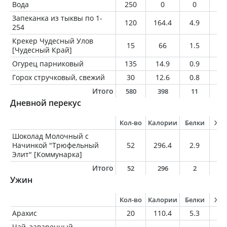
Вода
250
0
0
0
Запеканка из тыквы по 1-
120
164.4
4.9
7.
254
Крекер Чудесный Улов
15
66
1.5
2.
[Чудесный Край]
Огурец парниковый
135
14.9
0.9
0.
Горох стручковый, свежий
30
12.6
0.8
0.
Итого
580
398
11
1
Дневной перекус
Кол-во
Калории
Белки
Жи
Шоколад Молочный с
Начинкой "Трюфельный
52
296.4
2.9
19
Элит" [Коммунарка]
Итого
52
296
2
1
Ужин
Кол-во
Калории
Белки
Жи
Арахис
20
110.4
5.3
9
Чай, заваренный,