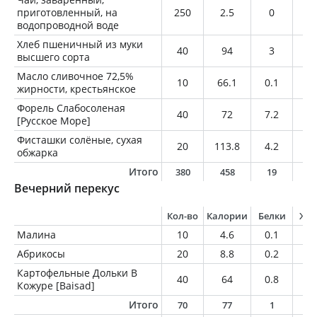
приготовленный, на
250
2.5
0
0
водопроводной воде
Хлеб пшеничный из муки
40
94
3
0.
высшего сорта
Масло сливочное 72,5%
10
66.1
0.1
7.
жирности, крестьянское
Форель Слабосоленая
40
72
7.2
4.
[Русское Море]
Фисташки солёные, сухая
20
113.8
4.2
9.
обжарка
Итого
380
458
19
3
Вечерний перекус
Кол-во
Калории
Белки
Жи
Малина
10
4.6
0.1
0.
Абрикосы
20
8.8
0.2
0
Картофельные Дольки В
40
64
0.8
4
Кожуре [Baisad]
Итого
70
77
1
4