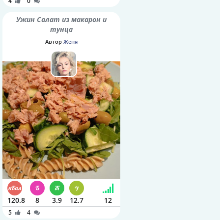
4
0
Ужин Салат из макарон и
тунца
Автор
Женя
120.8
8
3.9
12.7
12
5
4