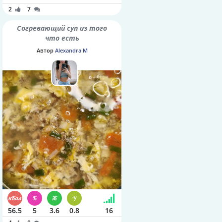
2
7
Согревающий суп из того
что есть
Автор
Alexandra M
56.5
5
3.6
0.8
16