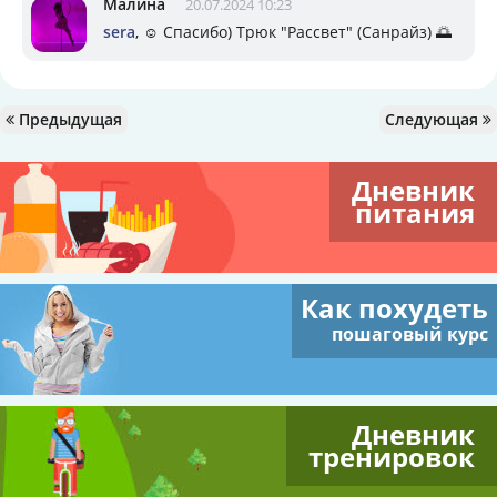
Малина
20.07.2024 10:23
sera
, ☺️ Спасибо) Трюк "Рассвет" (Санрайз) 🌅
Предыдущая
Следующая
Дневник
питания
Как похудеть
пошаговый курс
Дневник
тренировок