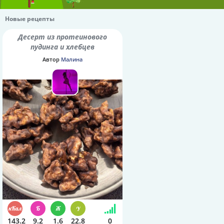
Новые рецепты
Десерт из протеинового
пудинга и хлебцев
Автор
Малина
143.2
9.2
1.6
22.8
0