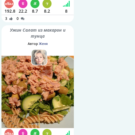
192.8
22.2
8.7
8.2
8
3
0
Ужин Салат из макарон и
тунца
Автор
Женя