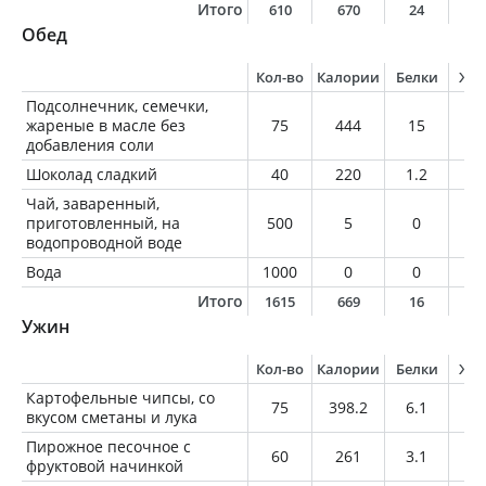
Итого
610
670
24
3
Обед
Кол-во
Калории
Белки
Жи
Подсолнечник, семечки,
жареные в масле без
75
444
15
38
добавления соли
Шоколад сладкий
40
220
1.2
13
Чай, заваренный,
приготовленный, на
500
5
0
0
водопроводной воде
Вода
1000
0
0
0
Итого
1615
669
16
5
Ужин
Кол-во
Калории
Белки
Жи
Картофельные чипсы, со
75
398.2
6.1
25
вкусом сметаны и лука
Пирожное песочное с
60
261
3.1
11
фруктовой начинкой