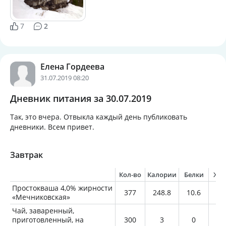
7
2
Елена Гордеева
31.07.2019 08:20
Дневник питания за 30.07.2019
Так, это вчера. Отвыкла каждый день публиковать
дневники. Всем привет.
Завтрак
Кол-во
Калории
Белки
Жи
Простокваша 4,0% жирности
377
248.8
10.6
15
«Мечниковская»
Чай, заваренный,
приготовленный, на
300
3
0
0