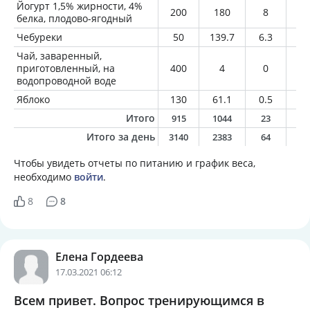
Йогурт 1,5% жирности, 4%
200
180
8
3
белка, плодово-ягодный
Чебуреки
50
139.7
6.3
7.
Чай, заваренный,
приготовленный, на
400
4
0
0
водопроводной воде
Яблоко
130
61.1
0.5
0.
Итого
915
1044
23
4
Итого за день
3140
2383
64
13
Чтобы увидеть отчеты по питанию и график веса,
необходимо
войти
.
8
8
Елена Гордеева
17.03.2021 06:12
Всем привет. Вопрос тренирующимся в