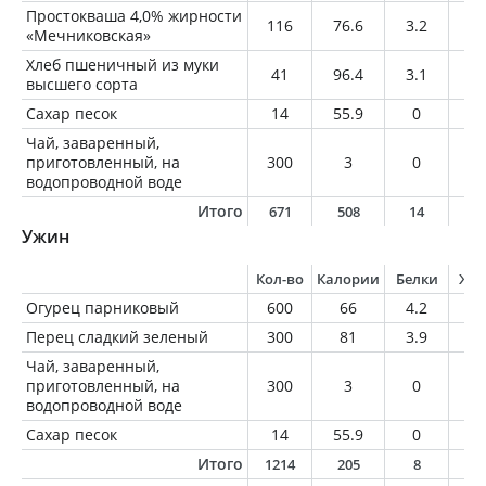
Простокваша 4,0% жирности
116
76.6
3.2
4.
«Мечниковская»
Хлеб пшеничный из муки
41
96.4
3.1
0.
высшего сорта
Сахар песок
14
55.9
0
0
Чай, заваренный,
приготовленный, на
300
3
0
0
водопроводной воде
Итого
671
508
14
1
Ужин
Кол-во
Калории
Белки
Жи
Огурец парниковый
600
66
4.2
0.
Перец сладкий зеленый
300
81
3.9
0.
Чай, заваренный,
приготовленный, на
300
3
0
0
водопроводной воде
Сахар песок
14
55.9
0
0
Итого
1214
205
8
0