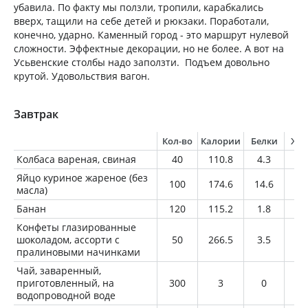
убавила. По факту мы ползли, тропили, карабкались
вверх, тащили на себе детей и рюкзаки. Поработали,
конечно, ударно. Каменный город - это маршрут нулевой
сложности. Эффектные декорации, но не более. А вот на
Усьвенские столбы надо заползти. Подъем довольно
крутой. Удовольствия вагон.
Завтрак
Кол-во
Калории
Белки
Жи
Колбаса вареная, свиная
40
110.8
4.3
10
Яйцо куриное жареное (без
100
174.6
14.6
12
масла)
Банан
120
115.2
1.8
0.
Конфеты глазированные
шоколадом, ассорти с
50
266.5
3.5
15
пралиновыми начинками
Чай, заваренный,
приготовленный, на
300
3
0
0
водопроводной воде