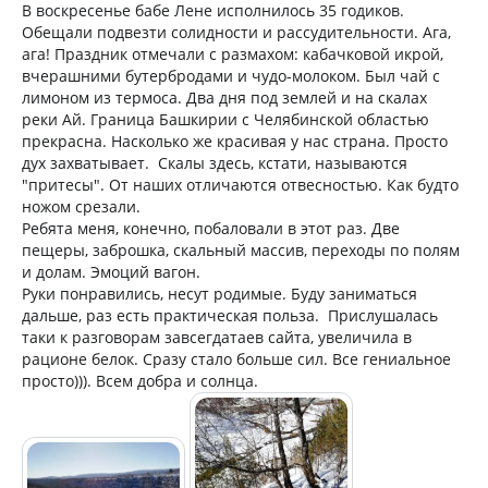
В воскресенье бабе Лене исполнилось 35 годиков.
Обещали подвезти солидности и рассудительности. Ага,
ага! Праздник отмечали с размахом: кабачковой икрой,
вчерашними бутербродами и чудо-молоком. Был чай с
лимоном из термоса. Два дня под землей и на скалах
реки Ай. Граница Башкирии с Челябинской областью
прекрасна. Насколько же красивая у нас страна. Просто
дух захватывает. Скалы здесь, кстати, называются
"притесы". От наших отличаются отвесностью. Как будто
ножом срезали.
Ребята меня, конечно, побаловали в этот раз. Две
пещеры, заброшка, скальный массив, переходы по полям
и долам. Эмоций вагон.
Руки понравились, несут родимые. Буду заниматься
дальше, раз есть практическая польза. Прислушалась
таки к разговорам завсегдатаев сайта, увеличила в
рационе белок. Сразу стало больше сил. Все гениальное
просто))). Всем добра и солнца.