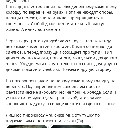
бедро горит.
Пятнадцать метров вниз по обледеневшему каменному
колодцу по веревке, на руках. Ноги не находят опоры,
пальцы немеют, спина и живот превращаются в
конечность. Любой даже незначительный выступ -
жизнь. А внизу во тьме это.
Через пару гротов уподобляемся воде - течем между
вековыми каменными пластами. Камни обнимают до
синяков. Впередиползущий сообщает про тупик. Тип
движения: попа-ноги, попа-ноги, конвульсии дождевого
червя. Умудряемся вынуть телефон и снять друг друга с
дикими глазами и улыбкой. Ползем в другую сторону.
На поверхность идем по новому каменному колодцу на
веревках. Под адреналином совершаем просто
фантастические акробатические трюки. Холода, боли и
усталости не чувствуем. Трэш такой, что зрачки
заполняют радужку, а сердце колотится где-то в глотке.
Лишнее пирожное? Ага, счаз! Мне эту тушку по
подземельям еще таскать и таскать)))))