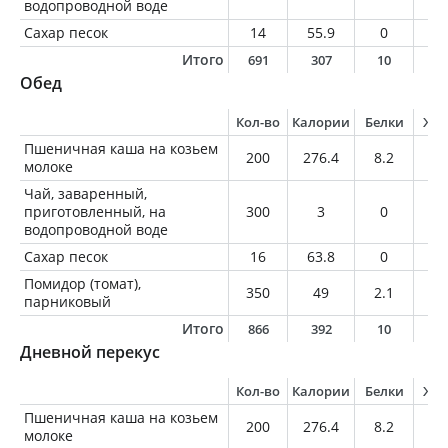
водопроводной воде
Сахар песок
14
55.9
0
0
Итого
691
307
10
1
Обед
Кол-во
Калории
Белки
Жи
Пшеничная каша на козьем
200
276.4
8.2
10
молоке
Чай, заваренный,
приготовленный, на
300
3
0
0
водопроводной воде
Сахар песок
16
63.8
0
0
Помидор (томат),
350
49
2.1
0
парниковый
Итого
866
392
10
1
Дневной перекус
Кол-во
Калории
Белки
Жи
Пшеничная каша на козьем
200
276.4
8.2
10
молоке