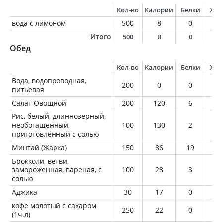
Кол-во
Калории
Белки
Жи
вода с лимоном
500
8
0
0
Итого
500
8
0
0
Обед
Кол-во
Калории
Белки
Жи
Вода, водопроводная,
200
0
0
0
питьевая
Салат Овощной
200
120
6
0
Рис, белый, длиннозерный,
необогащенный,
100
130
2
0
приготовленный с солью
Минтай (Жарка)
150
86
19
0
Брокколи, ветви,
замороженная, вареная, с
100
28
3
0
солью
Аджика
30
17
0
1
кофе молотый с сахаром
250
22
0
0
(1ч.л)