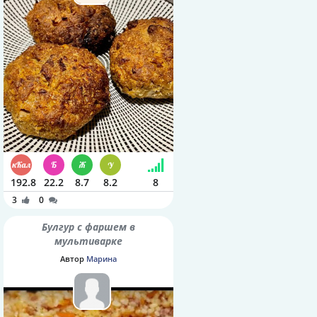
192.8
22.2
8.7
8.2
8
3
0
Булгур с фаршем в
мультиварке
Автор
Марина