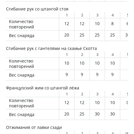
Сгибание рук со штангой стоя
1
2
3
4
5
Количество
12
12
10
8
6
повторений
20
25
25
25
30
Вес снаряда
Сгибание рук с гантелями на скамье Скотта
1
2
3
4
5
Количество
10
10
10
10
повторений
9
9
9
9
Вес снаряда
Французский жим со штангой лёжа
1
2
3
4
5
Количество
12
12
10
10
0
повторений
20
25
30
30
Вес снаряда
Отжимания от лавки сзади
1
2
3
4
Ито