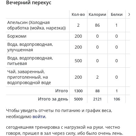
Вечерний перекус
Кол-во
Калории
Белки
Жи
Апельсин (Холодная
2
86
1
0
обработка (мойка, нарезка))
Боржоми
200
0
0
0
Вода, водопроводная,
200
0
0
0
улучшенная
Вода, водопроводная,
500
0
0
0
питьевая
Чай, заваренный,
приготоленный, на
200
2
0
0
водопроводной воде
Итого
1300
88
1
0
Итого за день
5009
2121
106
11
Чтобы увидеть отчеты по питанию и график веса,
необходимо
войти
.
сегодняшняя тренировка с нагрузкой на руки. честно
говоря, пришел в зал через силу, ибо было очень лень.