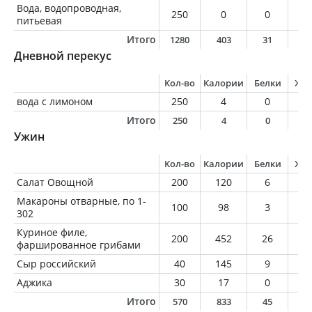
Вода, водопроводная,
250
0
0
0
питьевая
Итого
1280
403
31
2
Дневной перекус
Кол-во
Калории
Белки
Жи
вода с лимоном
250
4
0
0
Итого
250
4
0
0
Ужин
Кол-во
Калории
Белки
Жи
Салат Овощной
200
120
6
0
Макароны отварные, по 1-
100
98
3
0
302
Куриное филе,
200
452
26
3
фаршированное грибами
Сыр российский
40
145
9
1
Аджика
30
17
0
1
Итого
570
833
45
5