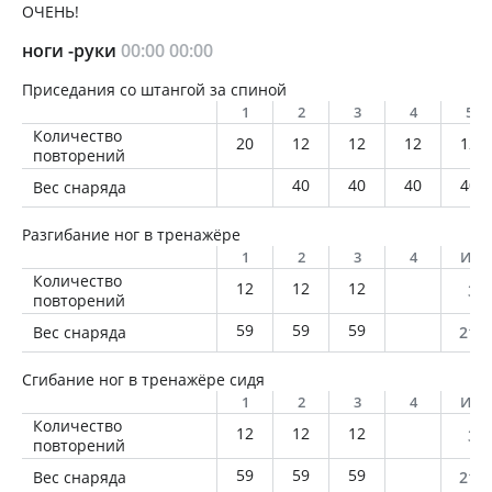
ОЧЕНЬ!
ноги -руки
00:00
00:00
Приседания со штангой за спиной
1
2
3
4
5
Количество
20
12
12
12
12
повторений
40
40
40
40
Вес снаряда
Разгибание ног в тренажёре
1
2
3
4
Ито
Количество
12
12
12
36
повторений
59
59
59
Вес снаряда
212
Сгибание ног в тренажёре сидя
1
2
3
4
Ито
Количество
12
12
12
36
повторений
59
59
59
Вес снаряда
212