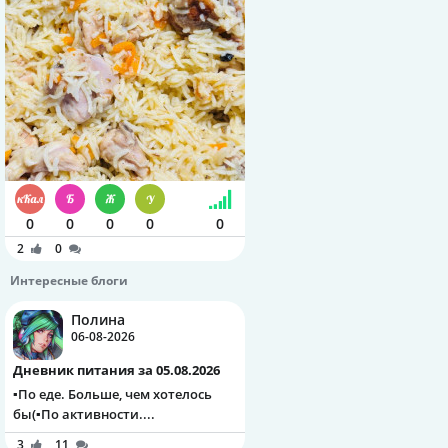
0
0
0
0
0
2
0
Интересные блоги
Полина
06-08-2026
Дневник питания за 05.08.2026
▪️По еде. Больше, чем хотелось
бы(▪️По активности....
3
11