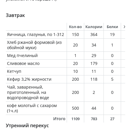
Завтрак
Кол-во
Калории
Белки
Жи
Яичница, глазунья, по 1-312
150
364
19
3
Хлеб ржаной формовой (из
20
34
1
0
обойной муки)
Мед пчелиный
1
29
0
0
Сливовое масло
20
179
0
2
Кетчуп
10
11
0
0
Кефир 3,2% жирности
200
118
5
6
Чай, заваренный,
приготоленный, на
200
2
0
0
водопроводной воде
кофе молотый с сахаром
500
44
0
0
(1ч.л)
Итого
1109
783
27
5
Утренний перекус