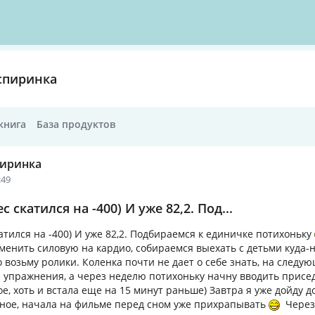
спиринка
книга
База продуктов
пиринка
:49
с скатился на -400) И уже 82,2. Под...
атился на -400) И уже 82,2. Подбираемся к единичке потихоньку
аменить силовую на кардио, собираемся выехать с детьми куда-
о возьму ролики. Коленка почти не дает о себе знать, на следу
 упражнения, а через неделю потихоньку начну вводить присе
, хоть и встала еще на 15 минут раньше) Завтра я уже дойду до
рное, начала на фильме перед сном уже прихрапывать
Через 