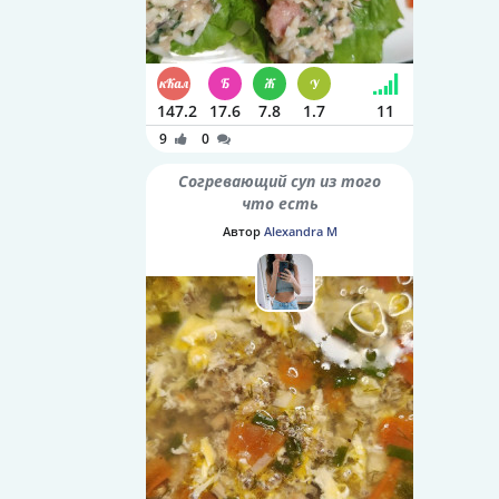
147.2
17.6
7.8
1.7
11
9
0
Согревающий суп из того
что есть
Автор
Alexandra M