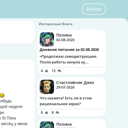
Войти
Интересные блоги
Полина
02-08-2026
Дневник питания за 02.08.2026
▪️Продолжаю самодеструкцию.
После работы кинула ку...
4
12
Счастливчик Джек
29-07-2026
Что скажете? Есть ли в этом
нибудь
рациональное зерно?
ющей неделе
ды.
6
8
 9) Пока
месяц у меня
Полина