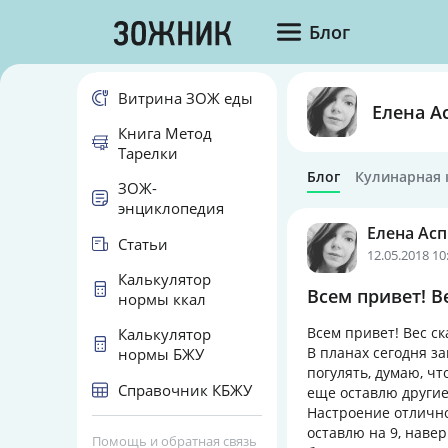
Блог
Витрина ЗОЖ еды
Елена А
Книга Метод
Тарелки
Блог
Кулинарная 
ЗОЖ-
энциклопедия
Елена Ас
Статьи
12.05.2018 10
Калькулятор
Всем привет! Ве
нормы ккал
Всем привет! Вес ск
Калькулятор
В планах сегодня з
нормы БЖУ
погулять, думаю, чт
Справочник КБЖУ
еще оставлю другие
Настроение отличное
оставлю на 9, наве
Помощь и обратная связь