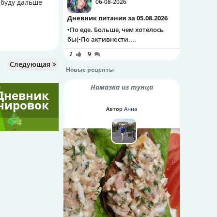
 буду дальше
06-08-2026
Дневник питания за 05.08.2026
▪️По еде. Больше, чем хотелось
бы(▪️По активности....
2
9
Следующая
Новые рецепты
Намазка из тунца
Дневник
нировок
Автор
Анна