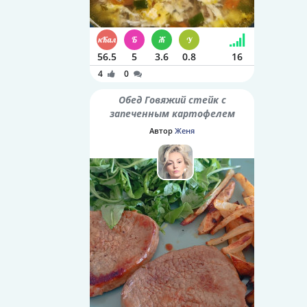
56.5
5
3.6
0.8
16
4
0
Обед Говяжий стейк с
запеченным картофелем
Автор
Женя