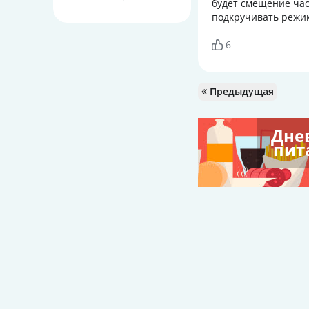
будет смещение час
подкручивать режим
6
Предыдущая
Дне
пит