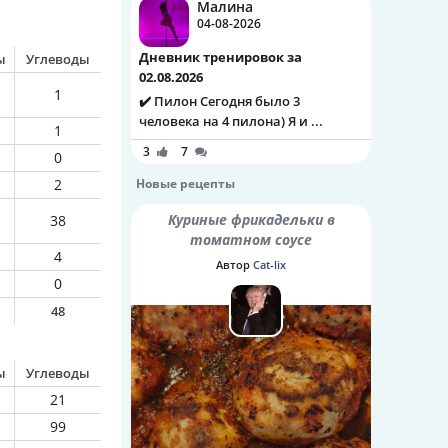
Малина
04-08-2026
Дневник тренировок за
ы
Углеводы
02.08.2026
1
✔️ Пилон Сегодня было 3
человека на 4 пилона) Я и ...
1
3
7
0
2
Новые рецепты
Куриные фрикадельки в
38
томатном соусе
4
Автор
Cat-lix
0
48
ы
Углеводы
21
99