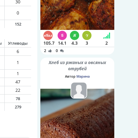
30
0
152
105.7
14.1
4.3
3
2
ы
Углеводы
2
0
6
1
Хлеб из ржаных и овсяных
отрубей
1
Автор
Марина
47
22
78
279