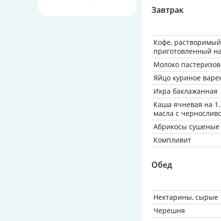
Завтрак
Кофе, растворимый,
приготовленный на
Молоко пастеризов
Яйцо куриное варен
Икра баклажанная
Каша ячневая на 1.
масла с чернослив
Абрикосы сушеные б
Компливит
Обед
Нектарины, сырые
Черешня