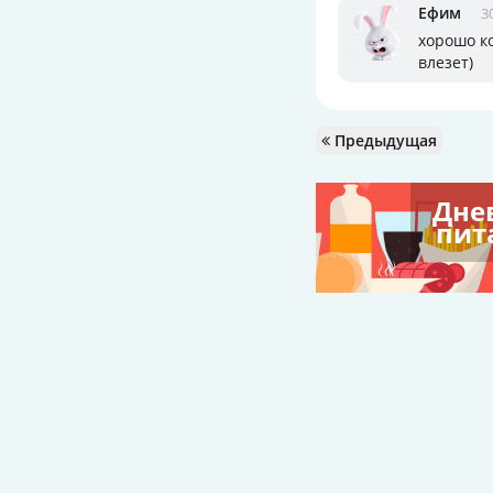
Ефим
3
хорошо ко
влезет)
Предыдущая
Дне
пит