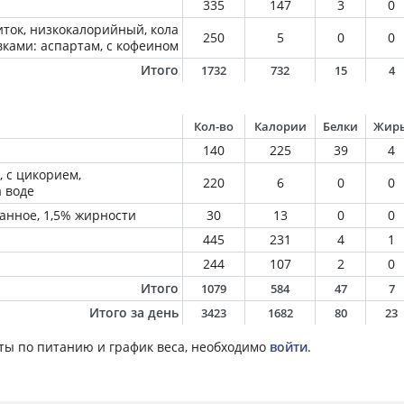
335
147
3
0
ток, низкокалорийный, кола
250
5
0
0
вками: аспартам, с кофеином
Итого
1732
732
15
4
Кол-во
Калории
Белки
Жир
140
225
39
4
 с цикорием,
220
6
0
0
 воде
анное, 1,5% жирности
30
13
0
0
445
231
4
1
244
107
2
0
Итого
1079
584
47
7
Итого за день
3423
1682
80
23
ты по питанию и график веса, необходимо
войти
.