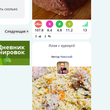
ть сколько
107.8
8.4
4.8
11.2
13
Следующая
3
2
Дневник
Плов с курицей
нировок
Автор
Николай