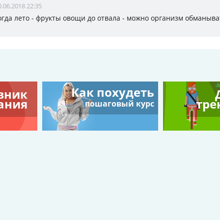
0.06.2018 22:35
гда лето - фрукты овощи до отвала - можно организм обманыва
Как похудеть
вник
ания
тре
пошаговый курс