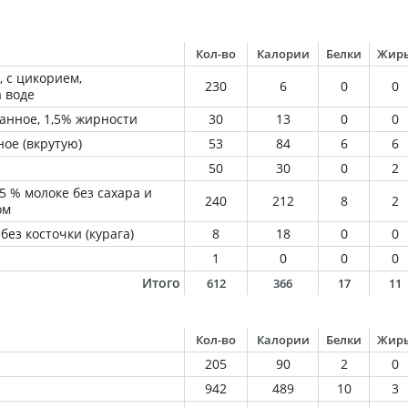
Кол-во
Калории
Белки
Жир
 с цикорием,
230
6
0
0
 воде
анное, 1,5% жирности
30
13
0
0
ое (вкрутую)
53
84
6
6
50
30
0
2
5 % молоке без сахара и
240
212
8
2
ом
ез косточки (курага)
8
18
0
0
1
0
0
0
Итого
612
366
17
11
Кол-во
Калории
Белки
Жир
205
90
2
0
942
489
10
3