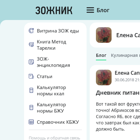
Блог
Витрина ЗОЖ еды
Елена С
Книга Метод
Тарелки
Блог
Кулинарная 
ЗОЖ-
энциклопедия
Елена Са
Статьи
30.06.2018 21
Калькулятор
Дневник питани
нормы ккал
Вот такой вот фрукт
Калькулятор
точно! Абрикосов вс
нормы БЖУ
Согласно ЯБ, все сд
Справочник КБЖУ
что завтрак был как
должно быть.
Помощь и обратная связь