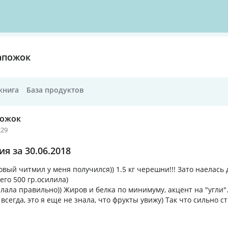
апожок
книга
База продуктов
пожок
:29
я за 30.06.2018
овый читмил у меня получился)) 1.5 кг черешни!!! Зато наелась д
его 500 гр.осилила)
елала правильно)) Жиров и белка по минимуму, акцент на "угли".
 всегда, это я еще не знала, что фрукты увижу) Так что сильно 