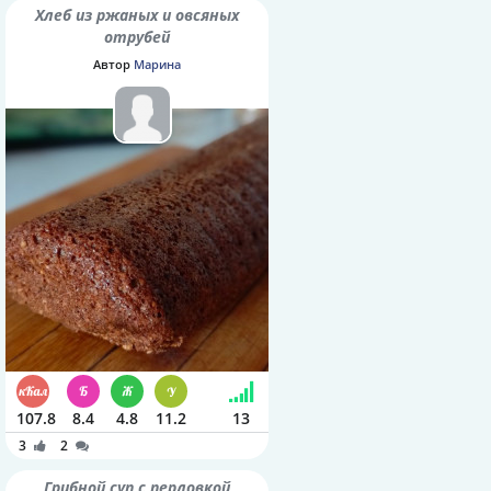
Хлеб из ржаных и овсяных
отрубей
Автор
Марина
107.8
8.4
4.8
11.2
13
3
2
Грибной суп с перловкой