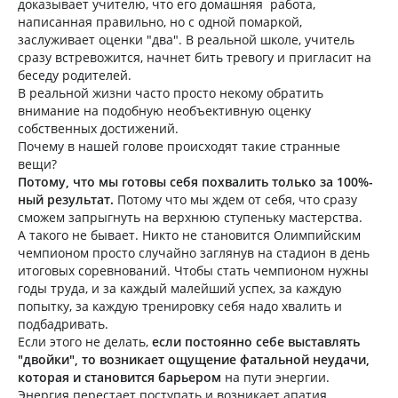
доказывает учителю, что его домашняя работа,
написанная правильно, но с одной помаркой,
заслуживает оценки "два". В реальной школе, учитель
сразу встревожится, начнет бить тревогу и пригласит на
беседу родителей.
В реальной жизни часто просто некому обратить
внимание на подобную необъективную оценку
собственных достижений.
Почему в нашей голове происходят такие странные
вещи?
Потому, что мы готовы себя похвалить только за 100%-
ный результат.
Потому что мы ждем от себя, что сразу
сможем запрыгнуть на верхнюю ступеньку мастерства.
А такого не бывает. Никто не становится Олимпийским
чемпионом просто случайно заглянув на стадион в день
итоговых соревнований. Чтобы стать чемпионом нужны
годы труда, и за каждый малейший успех, за каждую
попытку, за каждую тренировку себя надо хвалить и
подбадривать.
Если этого не делать,
если постоянно себе выставлять
"двойки", то возникает ощущение фатальной неудачи,
которая и становится барьером
на пути энергии.
Энергия перестает поступать и возникает апатия.