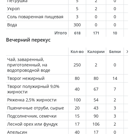
Петрушка
5
2
0
0
Укроп
5
2
0
0
Соль поваренная пищевая
3
0
0
0
Вода
300
0
0
0
Итого
618
171
10
1
Вечерний перекус
Кол-во
Калории
Белки
Жи
Чай, заваренный,
приготоленный, на
250
2
0
0
водопроводной воде
Творог нежирный
80
80
14
0
Творог полужирный 9,0%
40
67
7
3
жирности
Ряженка 2,5% жирности
100
54
2
2
Пшеничные отруби, сырые
20
43
3
0
Подсолнечник, семечки
15
90
3
7
Лесной орех или фундук
17
106
2
1
Апельсин
40
17
0
0