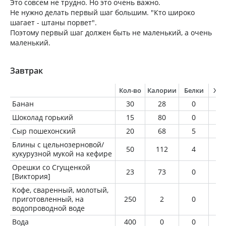
Это совсем не трудно. Но это очень важно.
Не нужно делать первый шаг большим. "Кто широко
шагает - штаны порвет".
Поэтому первый шаг должен быть не маленький, а очень
маленький.
Завтрак
Кол-во
Калории
Белки
Жи
Банан
30
28
0
0
Шоколад горький
15
80
0
5
Сыр пошехонский
20
68
5
5
Блины с цельнозерновой/
50
112
4
2
кукурузной мукой на кефире
Орешки со Сгущенкой
23
73
0
2
[Виктория]
Кофе, сваренный, молотый,
приготовленный, на
250
2
0
0
водопроводной воде
Вода
400
0
0
0