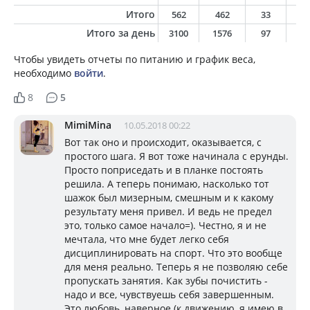
Итого
562
462
33
2
Итого за день
3100
1576
97
6
Чтобы увидеть отчеты по питанию и график веса,
необходимо
войти
.
8
5
MimiMina
10.05.2018 00:22
Вот так оно и происходит, оказывается, с
простого шага. Я вот тоже начинала с ерунды.
Просто поприседать и в планке постоять
решила. А теперь понимаю, насколько тот
шажок был мизерным, смешным и к какому
результату меня привел. И ведь не предел
это, только самое начало=). Честно, я и не
мечтала, что мне будет легко себя
дисциплинировать на спорт. Что это вообще
для меня реально. Теперь я не позволяю себе
пропускать занятия. Как зубы почистить -
надо и все, чувствуешь себя завершенным.
Это любовь, наверное (к движению, я имею в