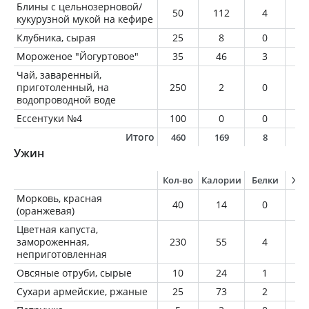
Блины с цельнозерновой/
50
112
4
2
кукурузной мукой на кефире
Клубника, сырая
25
8
0
0
Мороженое "Йогуртовое"
35
46
3
1
Чай, заваренный,
приготоленный, на
250
2
0
0
водопроводной воде
Ессентуки №4
100
0
0
0
Итого
460
169
8
4
Ужин
Кол-во
Калории
Белки
Жи
Морковь, красная
40
14
0
0
(оранжевая)
Цветная капуста,
замороженная,
230
55
4
0
неприготовленная
Овсяные отруби, сырые
10
24
1
0
Сухари армейские, ржаные
25
73
2
0