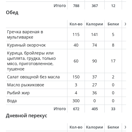
Итого
788
367
12
1
Обед
Кол-во
Калории
Белки
Жи
Гречка вареная в
115
141
5
1
мультиварке
Куриный окорочок
40
74
8
4
Курица, бройлеры или
цыплята, грудка, только
60
90
17
1
мясо, приготовленное,
тушеное
Салат овощной без масла
150
37
2
0
Масло рыжиковое
3
27
0
3
Рыбий жир
4
36
0
4
Вода
300
0
0
0
Итого
672
405
33
1
Дневной перекус
Кол-во
Калории
Белки
Жи