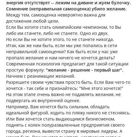
энергия отсутствует -- лежим на диване и жуем булочку.
Сомнение (неправильная самооценка) убило желание.
Между тем, самооценка невероятно важна для
достижения любой цели.
Если Вы хотите стать олимпийским чемпионом, то Вы
либо им станете, либо не станете. Одно из двух.
Но если Вы не хотите этого, то не станете никогда.
Итак, как же нам быть, если мы уже попались в сети
неправильной самооценки? Как быть если у нас уже
пропало желание и нам ничего не хочется делать?
Современная психология предлагает для такой ситуации
простую формулу:
"желание - решение - первый шаг".
Начнем с реанимации желаний.
Разрешите своим чувствам просто быть. Если Вам чего-то
хочется - так себе и признайтесь: "Мне этого хочется!"
На этом этапе очень важно не подавлять желания, не
подвергать их внутренней оценке.
Например, Вам хочется быть сильным, обладать
идеальной фигурой, ходить по пляжу никого не стесняясь.
Или Вам хочется стать выдающимся бизнесменом,
поднять с колен полуразваленные предприятия своего
города, региона, вывести страну в мировые лидеры. А