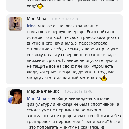
виду)
.
MimiMina
10.05.2018 08:20
Irina
, многое от человека зависит, от
помыслов в первую очередь. Если пойти от
истоков, то я вообще свою трансформацию от
внутреннего начинала. Я пересмотрела
отношение к себе, к семье, к вере и пр. И уже
возвожу к культу совершенствование в виде
движения, роста. Главное не опускать руки и
не тащить все на своих плечах. Рядом есть
люди, которые всегда поддержат в трудную
минуту - это тоже важный мотиватор
.
Марина Феникс
10.05.2018 13:46
MimiMina
, я вообще ненавидела в школе
физкультуру и никогда не была спортивной. а
сейчас уже не первый год регулярно
занимаюсь и не представляю своей жизни без
тренировок. а первые мои "тренировки" были
- это попрыгать минуту на скакалке.))))