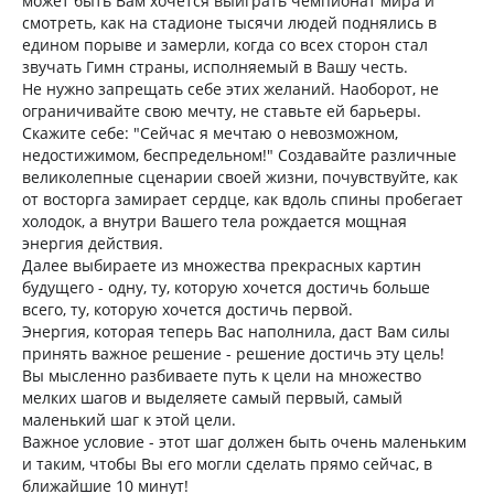
может быть Вам хочется выиграть чемпионат мира и
смотреть, как на стадионе тысячи людей поднялись в
едином порыве и замерли, когда со всех сторон стал
звучать Гимн страны, исполняемый в Вашу честь.
Не нужно запрещать себе этих желаний. Наоборот, не
ограничивайте свою мечту, не ставьте ей барьеры.
Скажите себе: "Сейчас я мечтаю о невозможном,
недостижимом, беспредельном!" Создавайте различные
великолепные сценарии своей жизни, почувствуйте, как
от восторга замирает сердце, как вдоль спины пробегает
холодок, а внутри Вашего тела рождается мощная
энергия действия.
Далее выбираете из множества прекрасных картин
будущего - одну, ту, которую хочется достичь больше
всего, ту, которую хочется достичь первой.
Энергия, которая теперь Вас наполнила, даст Вам силы
принять важное решение - решение достичь эту цель!
Вы мысленно разбиваете путь к цели на множество
мелких шагов и выделяете самый первый, самый
маленький шаг к этой цели.
Важное условие - этот шаг должен быть очень маленьким
и таким, чтобы Вы его могли сделать прямо сейчас, в
ближайшие 10 минут!