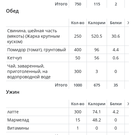
Итого
750
115
2
0
Обед
Кол-во
Калории
Белки
Жи
Свинина, шейная часть
(мякоть) (Жарка крупным
250
520.5
30.6
43
куском)
Помидор (томат), грунтовый
400
96
4.4
0.
Кетчуп
50
56
0.6
0.
Чай, заваренный,
приготоленный, на
300
3
0
0
водопроводной воде
Итого
1000
675
35
4
Ужин
Кол-во
Калории
Белки
Жи
латте
300
74.1
4.2
3.
Мармелад
15
48.2
0
0
Витамины
1
0
0
0