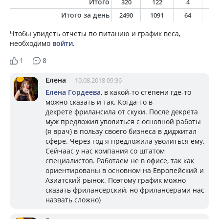
Итого
320
122
4
3
Итого за день
2490
1091
64
4
Чтобы увидеть отчеты по питанию и график веса,
необходимо
войти
.
1
8
Елена
10.08.2018 09:36
Елена Гордеева
, в какой-то степени где-то
можно сказать и так. Когда-то в
декрете фрилансила от скуки. После декрета
муж предложил уволиться с основной работы
(я врач) в пользу своего бизнеса в диджитал
сфере. Через год я предложила уволиться ему.
Сейчаас у нас компания со штатом
специалистов. Работаем не в офисе, так как
ориентированы в основном на Европейский и
Азиатский рынок. Поэтому график можно
сказать фрилансерский, но фрилансерами нас
назвать сложно)