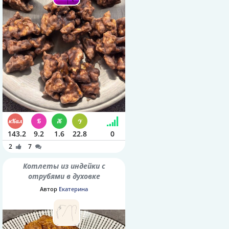
143.2
9.2
1.6
22.8
0
2
7
Котлеты из индейки с
отрубями в духовке
Автор
Екатерина