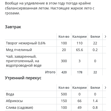
Вообще на улдивление в этом году погода крайне
сбалансирвоанная летом. Настоящее жаркое лето с
грозами.
Завтрак
Кол-во
Калории
Белки
Жи
Творог нежирный 0,6%
100
110
22
0.
Мед пчелиный
20
65.6
0.2
0
Чай, заваренный,
приготоленный, на
300
3
0
0
водопроводной воде
Итого
420
178
22
0
Утренний перекус
Кол-во
Калории
Белки
Жи
Вода
500
0
0
0
Абрикосы
150
66
1.4
0.
Слива (садовая)
100
49
0.8
0.