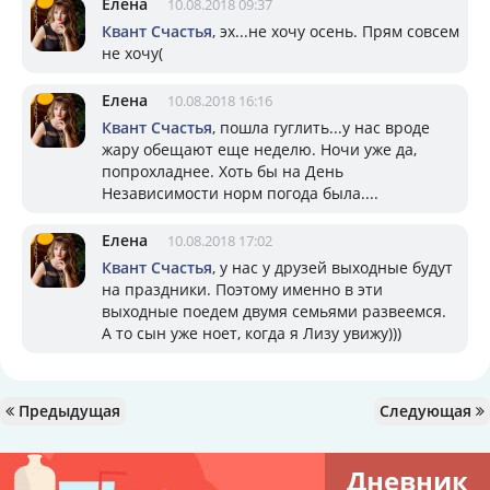
Елена
10.08.2018 09:37
Квант Счастья
, эх...не хочу осень. Прям совсем
не хочу(
Елена
10.08.2018 16:16
Квант Счастья
, пошла гуглить...у нас вроде
жару обещают еще неделю. Ночи уже да,
попрохладнее. Хоть бы на День
Независимости норм погода была....
Елена
10.08.2018 17:02
Квант Счастья
, у нас у друзей выходные будут
на праздники. Поэтому именно в эти
выходные поедем двумя семьями развеемся.
А то сын уже ноет, когда я Лизу увижу)))
Предыдущая
Следующая
Дневник