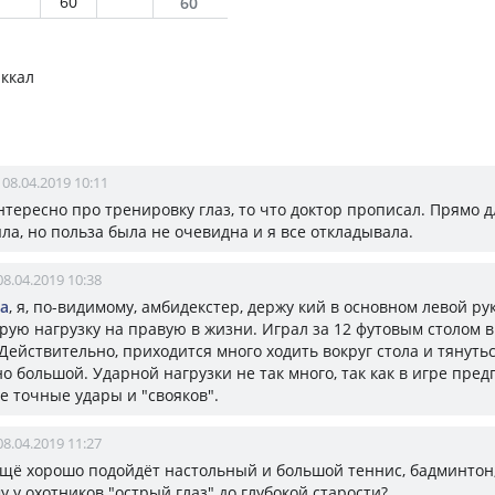
60
60
 ккал
08.04.2019 10:11
нтересно про тренировку глаз, то что доктор прописал. Прямо д
ла, но польза была не очевидна и я все откладывала.
08.04.2019 10:38
а
, я, по-видимому, амбидекстер, держу кий в основном левой рук
ую нагрузку на правую в жизни. Играл за 12 футовым столом в
Действительно, приходится много ходить вокруг стола и тянутьс
о большой. Ударной нагрузки не так много, так как в игре пре
е точные удары и "свояков".
08.04.2019 11:27
ещё хорошо подойдёт настольный и большой теннис, бадминтон,
у у охотников "острый глаз" до глубокой старости?