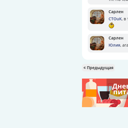
Сарлен
CTOuK
, в
Сарлен
Юлия
, аг
Предыдущая
Дне
пит