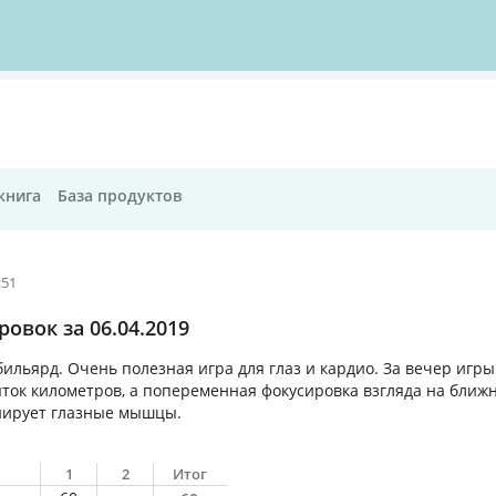
книга
База продуктов
:51
овок за 06.04.2019
бильярд. Очень полезная игра для глаз и кардио. За вечер игр
яток километров, а попеременная фокусировка взгляда на ближ
нирует глазные мышцы.
1
2
Итог