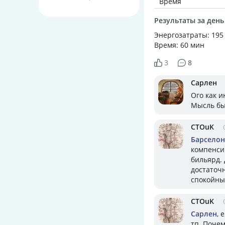
Время
Результаты за день
Энергозатраты: 195
Время: 60 мин
3
8
Сарлен
Ого как и
Мысль бы
CTOuK
Барселон
компенсир
бильярд. 
достаточн
спокойны
CTOuK
Сарлен
, 
тп. Почем