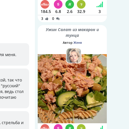
184.5
6.8
2.6
32.9
3
3
0
Ужин Салат из макарон и
тунца
Автор
Женя
ля меня.
ой, так что
 "русский"
я, ведь стол
дпочитаю
 стрельба и