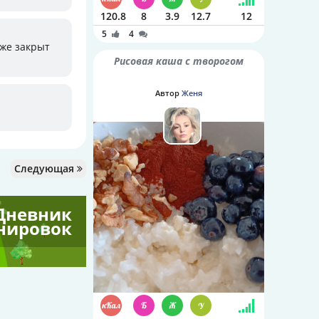
120.8
8
3.9
12.7
12
5
4
уже закрыт
Рисовая каша с творогом
Автор
Женя
Следующая
Дневник
нировок