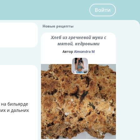
Войти
Новые рецепты
Хлеб из гречневой муки с
мятой, кедровыми
орешками и семенами
Автор
Alexandra M
шалфея
ы на бильярде
них и дальних