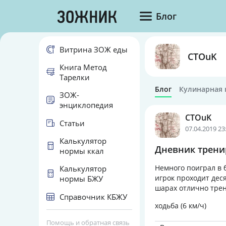
Блог
Витрина ЗОЖ еды
CTOuK
Книга Метод
Тарелки
Блог
Кулинарная 
ЗОЖ-
энциклопедия
CTOuK
Статьи
07.04.2019 23
Калькулятор
Дневник тренир
нормы ккал
Немного поиграл в 
Калькулятор
игрок проходит дес
нормы БЖУ
шарах отлично тре
Справочник КБЖУ
ходьба (6 км/ч)
Помощь и обратная связь