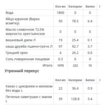
Кол-во
Калории
Белки
Жи
Вода
1800
0
0
0
Яйцо куриное (Варка
50
78.5
6.4
5.
всмятку)
Масло сливочное 72,5%
0
0
0
0
жирности, крестьянское
вишневый джем Л
19
25.4
0.1
0.
каша дружба пшено+гречк Л
97
92.7
3.7
1.
Грецкий орех
4
26.2
0.6
2.
Соль поваренная пищевая
0.3
0
0
0
Итого
1970
222
10
9
Утренний перекус
Кол-во
Калории
Белки
Жи
Какао с цикорием и молоком
22
36.4
0.9
0.
без воды L
Печенье-завитушки с маком
39
128.8
3.4
6.
L