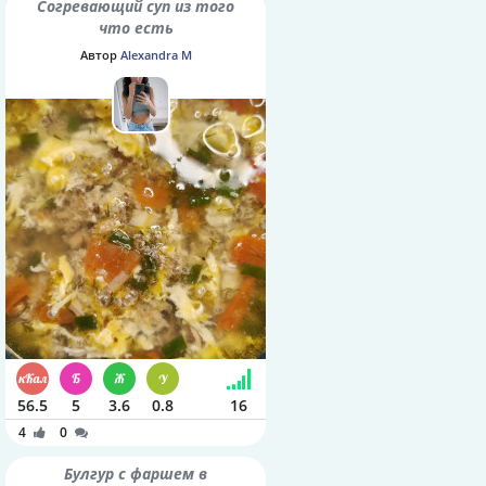
Согревающий суп из того
что есть
Автор
Alexandra M
56.5
5
3.6
0.8
16
4
0
Булгур с фаршем в