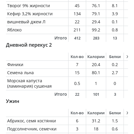
Творог 9% жирности
45
76.1
8.1
4.
Кефир 3,2% жирности
134
79.1
3.9
4.
вишневый джем Л
22
29.4
0.1
0.
Яблоко
211
99.2
0.8
0.
Итого
412
283
13
9
Дневной перекус 2
Кол-во
Калории
Белки
Жи
Финики
7
20.4
0.2
0
Семена льна
15
80.1
2.7
6.
Морская капуста
0.5
1
0
0
(ламинария) сушеная
Итого
22
101
3
6
Ужин
Кол-во
Калории
Белки
Жи
Абрикос, семя костянки
6
31.2
1.5
2.
Подсолнечник, семечки
3
18
0.6
1.