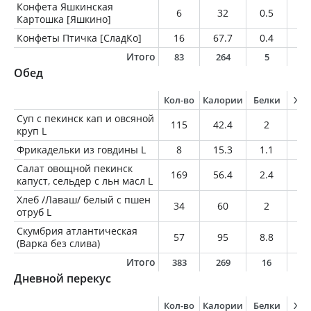
Конфета Яшкинская
6
32
0.5
0.
Картошка [Яшкино]
Конфеты Птичка [СладКо]
16
67.7
0.4
2.
Итого
83
264
5
1
Обед
Кол-во
Калории
Белки
Жи
Суп с пекинск кап и овсяной
115
42.4
2
1.
круп L
Фрикадельки из говдины L
8
15.3
1.1
0.
Салат овощной пекинск
169
56.4
2.4
2.
капуст, сельдер с льн масл L
Хлеб /Лаваш/ белый с пшен
34
60
2
0.
отруб L
Скумбрия атлантическая
57
95
8.8
6.
(Варка без слива)
Итого
383
269
16
1
Дневной перекус
Кол-во
Калории
Белки
Жи