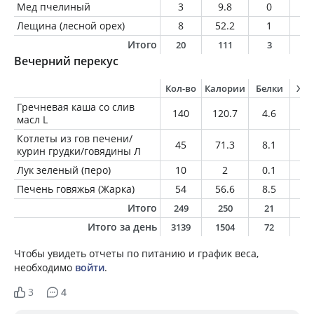
Мед пчелиный
3
9.8
0
0
Лещина (лесной орех)
8
52.2
1
5
Итого
20
111
3
9
Вечерний перекус
Кол-во
Калории
Белки
Жи
Гречневая каша со слив
140
120.7
4.6
2.
масл L
Котлеты из гов печени/
45
71.3
8.1
3.
курин грудки/говядины Л
Лук зеленый (перо)
10
2
0.1
0
Печень говяжья (Жарка)
54
56.6
8.5
1.
Итого
249
250
21
6
Итого за день
3139
1504
72
6
Чтобы увидеть отчеты по питанию и график веса,
необходимо
войти
.
3
4