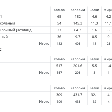
Кол-во
Калории
Белки
Жир
]
65
182
4.6
4.2
 соленый
54
145.3
11.3
11.1
ивочный [Хохланд]
27
64.3
1.6
6
еный
36
9.7
0.5
0
Итого
182
401
18
21
с
Кол-во
Калории
Белки
Жир
517
201.6
5.5
1.4
Итого
517
201
5
1
Кол-во
Калории
Белки
Жир
309
431.7
32.1
4
Итого
309
431
32
4