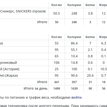
Кол-во
Калории
Белки
Жир
Сникерс, SNICKERS (произв:
50.5
248
3.8
12
Итого
50
248
3
12
Кол-во
Калории
Белки
Жир
а)
55
86.4
7
6.3
95
55.1
2.1
0.4
65
10.4
0.8
0.1
парниковый
106
14.8
0.6
0
й [Астория]
25
100
0.1
10.5
ле) (Жарка)
95
90.6
20.6
0.7
Итого
441
357
31
18
Итого за день
1499
1639
90
56
ты по питанию и график веса, необходимо
войти
.
овая тренировка после долгого перерыва. Пока занимаюсь сама