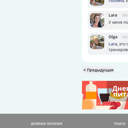
Полина
,
Lara
04.
У меня п
Olga
04.
Lara
, это
тренировк
Предыдущая
Дне
пит
ДНЕВНИК ПИТАНИЯ
ПОИСК