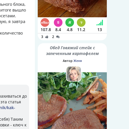
льного блока,
в итоге вышло
рсетами.
ую, я завтра
107.8
8.4
4.8
11.2
13
 количество
3
2
Обед Говяжий стейк с
запеченным картофелем
Автор
Женя
пахиваться до
эта статья
nik/kak-
себя) Таким
вки - ключ к