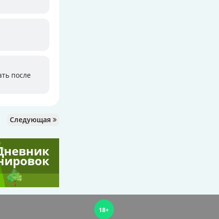
ать после
Следующая
Дневник
нировок
18+