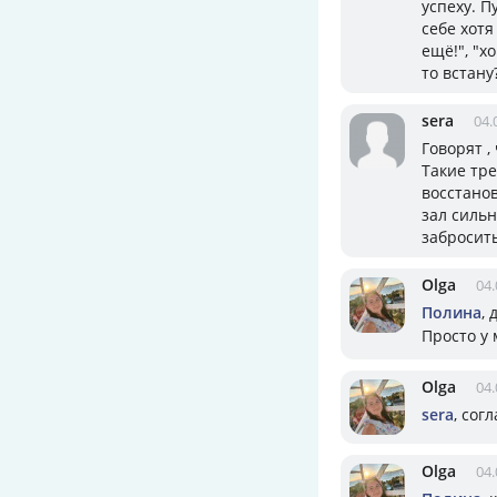
успеху. 
себе хотя
ещё!", "х
то встану
sera
04.
Говорят ,
Такие тре
восстанов
зал силь
забросит
Olga
04.
Полина
,
Просто у 
Olga
04.
sera
, сог
Olga
04.