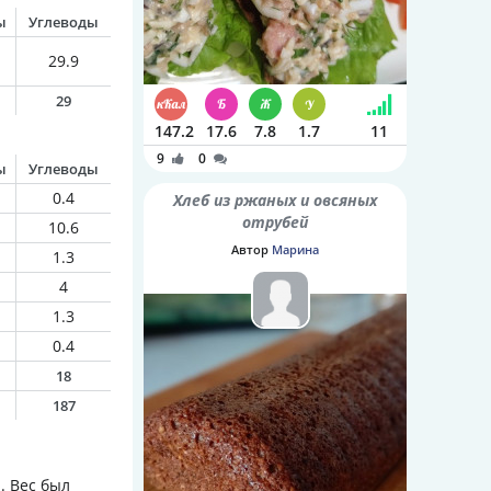
ы
Углеводы
29.9
29
147.2
17.6
7.8
1.7
11
9
0
ы
Углеводы
0.4
Хлеб из ржаных и овсяных
отрубей
10.6
Автор
Марина
1.3
4
1.3
0.4
18
187
. Вес был