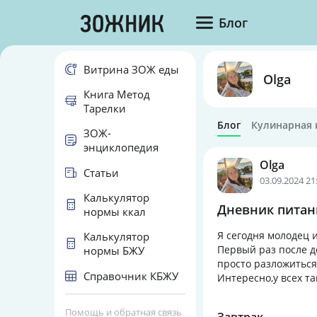
Блог
Витрина ЗОЖ еды
Olga
Книга Метод
Тарелки
Блог
Кулинарная 
ЗОЖ-
энциклопедия
Olga
Статьи
03.09.2024 21
Калькулятор
Дневник питани
нормы ккал
Я сегодня молодец и
Калькулятор
Первый раз после д
нормы БЖУ
просто разложиться.
Справочник КБЖУ
Интересно,у всех та
Помощь и обратная связь