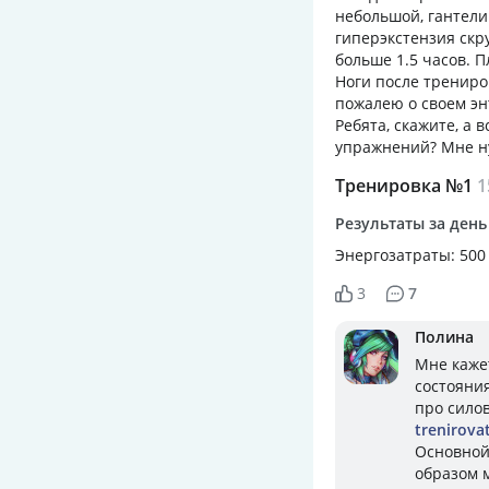
небольшой, гантели 
гиперэкстензия скр
больше 1.5 часов. 
Ноги после трениро
пожалею о своем эн
Ребята, скажите, а
упражнений? Мне ну
Тренировка №1
1
Результаты за день
Энергозатраты: 500
3
7
Полина
Мне каже
состояния
про сило
trenirova
Основной 
образом 