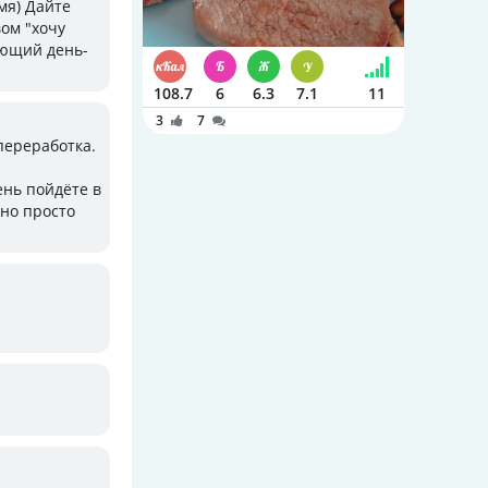
мя) Дайте
вом "хочу
дующий день-
108.7
6
6.3
7.1
11
3
7
 переработка.
ень пойдёте в
жно просто