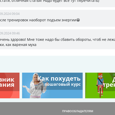
 кстати, отличная статья! Надо будет всё тут перечитать)
09.2024 09:04
осле тренировок наоборот подъем энергии😁
09.2024 09:46
 очень здорово! Мне тоже надо бы сбавить обороты, чтоб не леж
и, как вареная муха
Как похудеть
вник
ания
тре
пошаговый курс
ПРАВООБЛАДАТЕЛЯМ