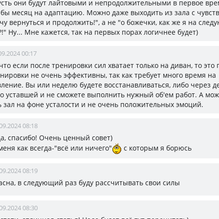
Пусть они будут лайтовыми и непродолжительными в первое вре
 бы месяц на адаптацию. Можно даже выходить из зала с чувст
очу вернуться и продолжить!", а не "о божечки, как же я на сле
?!" Ну... Мне кажется, так на первых порах логичнее будет)
09.2024 00:17
 что если после тренировки сил хватает только на диван, то это
нировки не очень эффективны, так как требует много время на
ление. Вы или неделю будете восстанавливаться, либо через д
но уставшей и не сможете выполнить нужный об'ем работ. А мо
ь зал на фоне усталости и не очень положительных эмоций.
09.2024 08:18
 да, спасибо! Очень ценный совет)
меня как всегда-"всё или ничего"
с которым я борюсь
09.2024 08:19
ласна, в следующий раз буду рассчитывать свои силы
09.2024 08:30