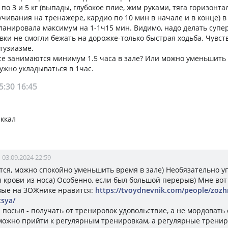
по 3 и 5 кг (выпады, глубокое плие, жим руками, тяга горизонта
учивания на тренажере, кардио по 10 мин в начале и в конце) 
Планировала максимум на 1-1ч15 мин. Видимо, надо делать супе
вки не смогли бежать на дорожке-только быстрая ходьба. Чувств
тузиазме.
 все занимаются минимум 1.5 часа в зале? Или можно уменьшить
жно укладываться в 1час.
5:30
16:45
 ккал
03.09.2024 22:59
тся, можно спокойно уменьшить время в зале) Необязательно у
 крови из носа) Особенно, если был большой перерыв) Мне вот 
вые на ЗОЖнике нравится:
https://tvoydnevnik.com/people/zozh
tsya/
посыл - получать от тренировок удовольствие, а не мордовать 
можно прийти к регулярным тренировкам, а регулярные трениро