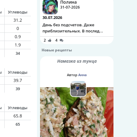
Полина
31-07-2026
ы
Углеводы
30.07.2026
31.2
День без подсчетов. Даже
0
приблизительных. В послед...
0.9
2
4
1.9
Новые рецепты
34
Намазка из тунца
ы
Углеводы
Автор
Анна
39.7
39
ы
Углеводы
65.8
65