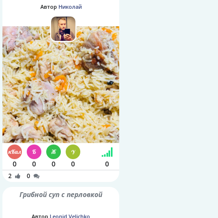
Автор
Николай
0
0
0
0
0
2
0
Грибной суп с перловкой
Автор
Leonid Velichko