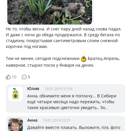
Не то, чтобы весна. И снег пару дней назад снова падал.
И даже с ночи до обеда продержался. В среду бегала по
стадиону, похрустывая сантиметровым слоем снежной
корочки под ногами.
Тем не менее, сегодня подснежники
Братец-Апрель,
наверное, стырил посох у Января на денек.
10
5
Юлия
19.01.2019 21:54
Анна, обнимите меня я поплачу... В Сибири
ещё четыре месяца надо пережить, чтобы
такие красивые цветочки увидеть.. Эх..
Анна
19.01.2019 22:31
Давайте вместе плакать. Выложите, плз, фото