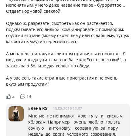
непонятным, у него даже название такое - буррраттоо...
Отдает кормовой свеклой.
Однако ж, разрезать, смотреть как он растекается,
подхватывать его вилкой, комбинировать с помидором,
соусами его мне (моему окрепшему или ослабшему, тут уж
как хотите, уму) интересней всего.
А моцарелла и халуми слишком привычны и понятны. Я
их даже иногда учитываю по базе как "сыр советский", а
заказываю больше для коллег по обеду.
А у вас есть такие странные пристрастия к не очень
вкусным продуктам?
2
14
Елена RS
15.08.2019 12:37
Многие не понимают мою тягу к кислым
яблокам. Например очень люблю грызть
сочную антоновку, сорванную за пару
недель до срока условного созревания.