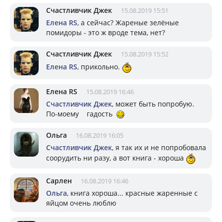
Счастливчик Джек
15.08.2019 15:51
Елена RS
, а сейчас? Жареные зелёные
помидоры - это ж вроде тема, нет?
Счастливчик Джек
15.08.2019 15:52
Елена RS
, прикольно.
Елена RS
15.08.2019 16:46
Счастливчик Джек
, может быть попробую.
По-моему гадость
Ольга
16.08.2019 16:05
Счастливчик Джек
, я так их и не попробовала
соорудить ни разу, а вот книга - хороша
Сарлен
16.08.2019 16:46
Ольга
, книга хороша... красные жаренные с
яйцом очень люблю