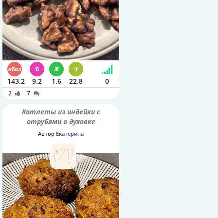
143.2
9.2
1.6
22.8
0
2
7
Котлеты из индейки с
отрубями в духовке
Автор
Екатерина