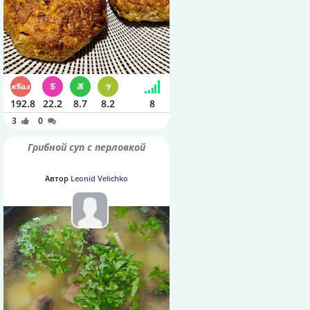
192.8
22.2
8.7
8.2
8
3
0
Грибной суп с перловкой
Автор
Leonid Velichko