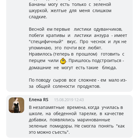
Бананы могу есть только с зеленой
шкуркой, желтые для меня слишком
сладкие.
Весной ем первые листики одуванчиков,
побеги крапивы и листики анзура - имеет
"специфичный" вкус. Про чеснок и лук не
упоминаю, это почти все любят.
Нравилось (теперь в прошлом) готовить с
перцем чили
. Пришлось подстроиться -
домашние не могут есть такие блюда.
По поводу сыров все сложнее - ем мало из-
за общей солености продуктов.
Елена RS
15.08.2019 12:43
В незапамятные времена, когда училась в
школе, на обеденной тарелке, в качестве
добавки, появлялись маринованные
зеленые помидоры. Не смогла понять "как
это можно съесть".