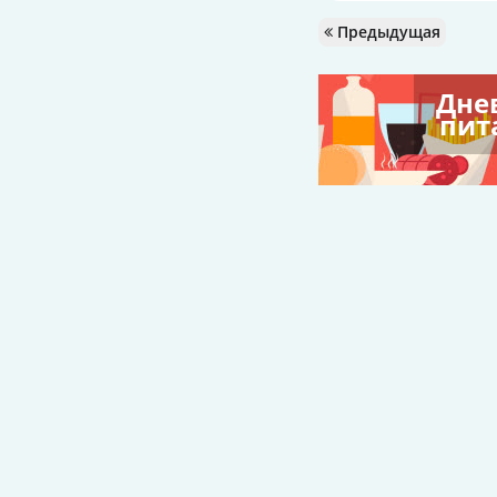
Предыдущая
Дне
пит