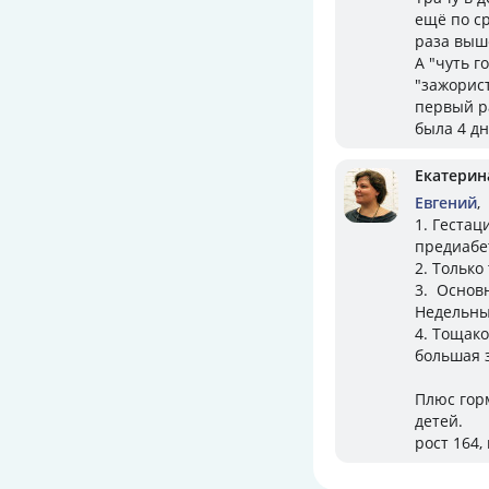
ещё по ср
раза выше
А "чуть г
"зажорис
первый ра
была 4 дн
Екатерин
Евгений
,
1. Гестац
предиабет
2. Только
3. Основн
Недельный
4. Тощако
большая з
Плюс гор
детей.
рост 164, 