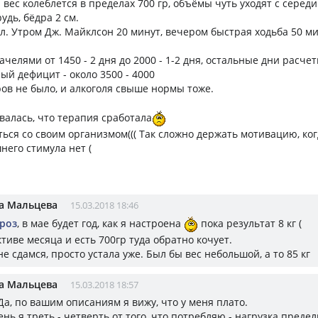
 вес колеблется в пределах 700 гр, объёмы чуть уходят с середи
рудь, бёдра 2 см.
л. Утром Дж. Майклсон 20 минут, вечером быстрая ходьба 50 ми
челями от 1450 - 2 дня до 2000 - 1-2 дня, остальные дни расчетн
й дефицит - около 3500 - 4000
ов не было, и алкоголя свыше нормы тоже.
валась, что терапия сработала
ться со своим организмом((( Так сложно держать мотивацию, ког
его стимула нет (
а Мальцева
15.03.2018 18:46
роз
, в мае будет год, как я настроена
пока результат 8 кг (
тиве месяца и есть 700гр туда обратно кочует.
е сдамся, просто устала уже. Был бы вес небольшой, а то 85 кг
а Мальцева
15.03.2018 18:57
 Да, по вашим описаниям я вижу, что у меня плато.
ень я треть - четверть от того, что потребляю - нагрузка предел