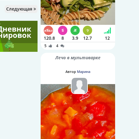
Следующая
Дневник
нировок
120.8
8
3.9
12.7
12
5
4
Лечо в мультиварке
Автор
Марина