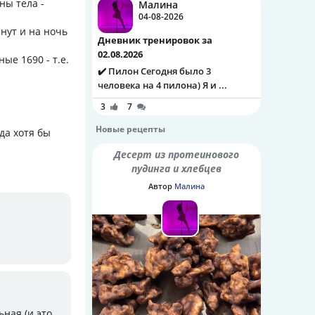
ны тела -
Малина
04-08-2026
нут и на ночь
Дневник тренировок за
02.08.2026
ые 1690 - т.е.
✔️ Пилон Сегодня было 3
человека на 4 пилона) Я и ...
3
7
Новые рецепты
да хотя бы
Десерт из протеинового
пудинга и хлебцев
Автор
Малина
ьная (и это