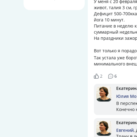
У меня с 20 февраля
живот, талия 3 см, г
Дефицит 500-700кка
йога 10 минут.
Питание в неделю ка
суммарный недельны
На праздники зажор
Вот только я порадо
Так устала уже боро
минимального внешн
2
6
Екатерин
Юлия Мо
В перспек
Конечно н
Екатерин
Евгений
,
Трачу в д