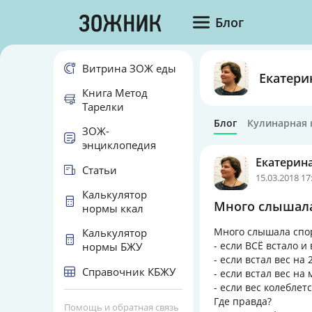
Блог
Витрина ЗОЖ еды
Екатери
Книга Метод
Тарелки
Блог
Кулинарная 
ЗОЖ-
энциклопедия
Екатерин
Статьи
15.03.2018 17
Калькулятор
Много слышала с
нормы ккал
Много слышала споро
Калькулятор
- если ВСЁ встало и
нормы БЖУ
- если встал вес на
Справочник КБЖУ
- если встал вес на
- если вес колеблет
Где правда?
Помощь и обратная связь