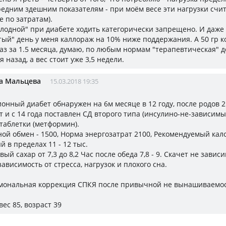
едним здешним показателям - при моём весе эти нагрузки счит
 по затратам).
олодной" при диабете ходить категорически запрещено. И даже
тый" день у меня каллораж на 10% ниже поддержания. А 50 гр к
з за 1.5 месяца, думаю, по любым нормам "терапевтическая" д
я назад, а вес стоит уже 3,5 недели.
а Мальцева
15.03.2018 19:35
ионный диабет обнаружен на 6м месяце в 12 году, после родов 2
 и с 14 года поставлен СД второго типа (инсулино-не-зависимы
 таблетки (метформин).
ой обмен - 1500, Норма энергозатрат 2100, Рекомендуемый кал
 в пределах 11 - 12 тыс.
вый сахар от 7,3 до 8,2 Час после обеда 7,8 - 9. Скачет не зависи
ависимость от стресса, нагрузок и плохого сна.
мональная коррекция СПКЯ после привычной не вынашиваемос
вес 85, возраст 39