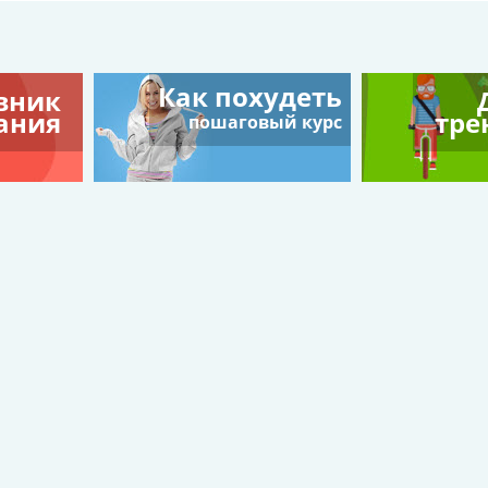
Как похудеть
вник
ания
тре
пошаговый курс