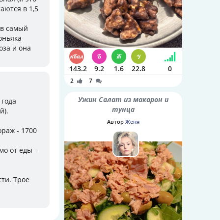
аются в 1,5
 в самый
оньяка
оза и она
143.2
9.2
1.6
22.8
0
2
7
Ужин Салат из макарон и
 года
тунца
й).
Автор
Женя
ораж - 1700
мо от еды -
ти. Трое