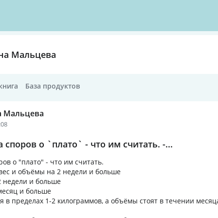
на Мальцева
книга
База продуктов
а Мальцева
:08
поров о `плато` - что им считать. -...
в о "плато" - что им считать.
 вес и объёмы на 2 недели и больше
 2 недели и больше
 месяц и больше
ся в пределах 1-2 килограммов, а объёмы стоят в течении месяц