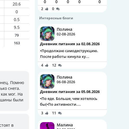
0
0
0
0
0
20.6
2
0
0
Интересные блоги
0.5
9.5
Полина
02-08-2026
79
163
Дневник питания за 02.08.2026
▪️Продолжаю самодеструкцию.
После работы кинула ку...
4
12
Полина
06-08-2026
конец. Помню
ько снега.
Дневник питания за 05.08.2026
как мог. На
▪️По еде. Больше, чем хотелось
машины были
бы(▪️По активности....
3
11
Малина
стоят в