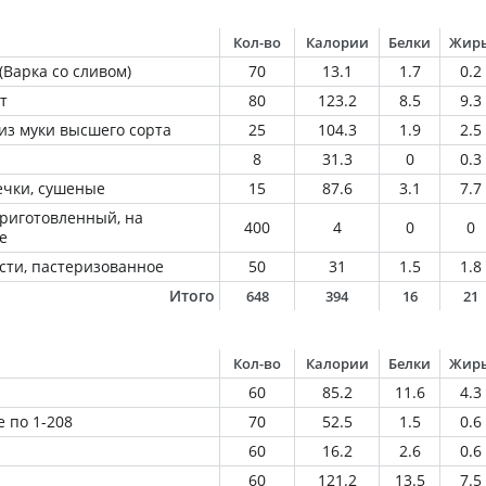
Кол-во
Калории
Белки
Жир
(Варка со сливом)
70
13.1
1.7
0.2
т
80
123.2
8.5
9.3
из муки высшего сорта
25
104.3
1.9
2.5
8
31.3
0
0.3
ечки, сушеные
15
87.6
3.1
7.7
приготовленный, на
400
4
0
0
е
сти, пастеризованное
50
31
1.5
1.8
Итого
648
394
16
21
Кол-во
Калории
Белки
Жир
60
85.2
11.6
4.3
 по 1-208
70
52.5
1.5
0.6
60
16.2
2.6
0.6
60
121.2
13.5
7.5