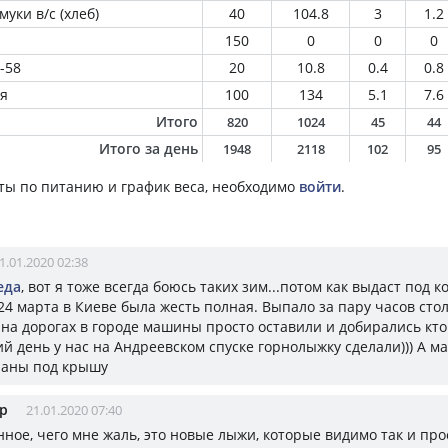
уки в/с (хлеб)
40
104.8
3
1.2
150
0
0
0
-58
20
10.8
0.4
0.8
ля
100
134
5.1
7.6
Итого
820
1024
45
44
Итого за день
1948
2118
102
95
ты по питанию и график веса, необходимо
войти
.
1.01.2020 02:38
еда
, вот я тоже всегда боюсь таких зим...потом как выдаст под 
 24 марта в Киеве была жесть полная. Выпало за пару часов стол
на дорогах в городе машины просто оставили и добирались кто 
й день у нас на Андреевском спуске горнолыжку сделали))) А 
паны под крышу
р
21.01.2020 07:40
ное, чего мне жаль, это новые лыжи, которые видимо так и про