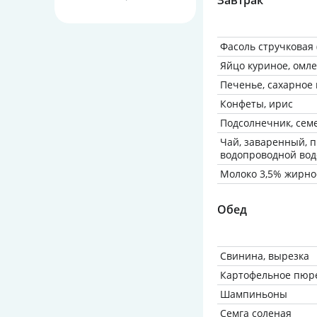
Завтрак
Фасоль стручковая 
Яйцо куриное, омле
Печенье, сахарное 
Конфеты, ирис
Подсолнечник, сем
Чай, заваренный, 
водопроводной вод
Молоко 3,5% жирно
Обед
Свинина, вырезка
Картофельное пюре
Шампиньоны
Семга соленая