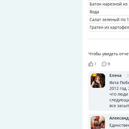
Батон нарезной из м
Вода
Салат зеленый по 1
Гратен из картофе
Чтобы увидеть отче
1
9
Елена
2
Яхта Поб
2012 год,
что люди 
следующи
все засы
Александ
Единствен