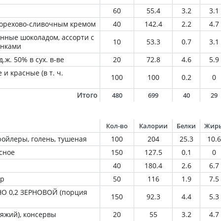
60
55.4
3.2
3.1
 орехово-сливочным кремом
40
142.4
2.2
4.7
нные шоколадом, ассорти с
10
53.3
0.7
3.1
инками
.ж. 50% в сух. в-ве
20
72.8
4.6
5.9
и красные (в т. ч.
100
100
0.2
0
Итого
480
699
40
29
Кол-во
Калории
Белки
Жир
ройлеры, голень, тушеная
100
204
25.3
10.6
асное
150
127.5
0.1
0
40
180.4
2.6
6.7
ир
50
116
1.9
7.5
О 0,2 ЗЕРНОВОЙ (порция
150
92.3
4.4
5.3
яжий), консервы
20
55
3.2
4.7