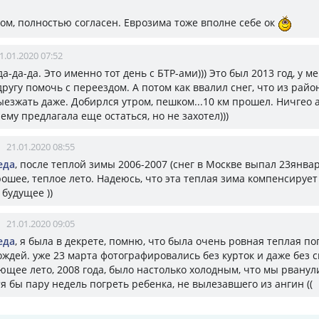
ом, полностью согласен. Еврозима тоже вполне себе ок
1.01.2020 07:52
 да-да-да. Это именно тот день с БТР-ами))) Это был 2013 год, у м
другу помочь с переездом. А потом как ввалил снег, что из райо
ыезжать даже. Добирлся утром, пешком...10 км прошел. Ничгео 
 ему предлагала еще остаться, но не захотел)))
21.01.2020 08:55
еда
, после теплой зимы 2006-2007 (снег в Москве выпал 23янва
ошее, теплое лето. Надеюсь, что эта теплая зима компенсируе
 будущее ))
21.01.2020 09:05
еда
, я была в декрете, помню, что была очень ровная теплая пог
ждей. уже 23 марта фотографировались без курток и даже без с
ющее лето, 2008 года, было настолько холодным, что мы рванул
я бы пару недель погреть ребенка, не вылезавшего из ангин ((