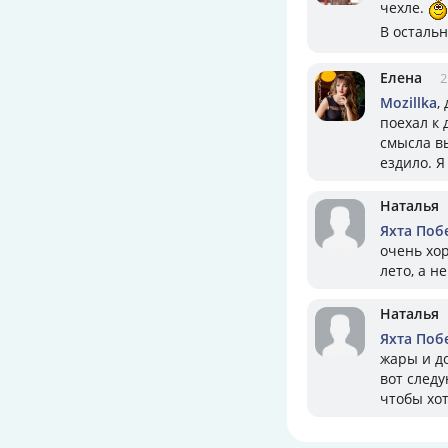
чехле.
В остальн
Елена
2
Mozillka
,
поехал к 
смысла в
ездило. Я
Наталья
Яхта Поб
очень хор
лето, а не
Наталья
Яхта Поб
жары и до
вот следу
чтобы хот