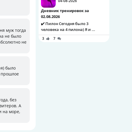
04-08-2026
Дневник тренировок за
02.08.2026
✔️ Пилон Сегодня было 3
человека на 4 пилона) Я и ...
еня муж тогда
на не было
3
7
абсолютно не
ря) было
т прошлое
ода, без
витеров. А
и на море,