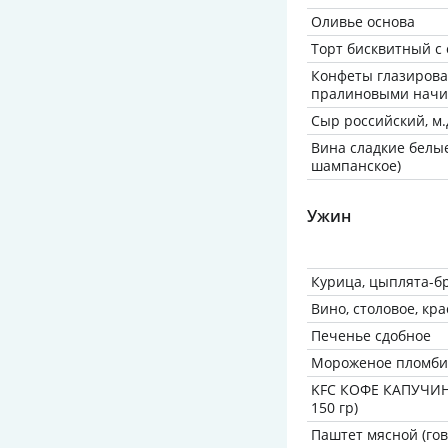
Оливье основа
Торт бисквитный с
Конфеты глазирова
пралиновыми нач
Сыр российский, м.д
Вина сладкие белые 
шампанское)
Ужин
Курица, цыплята-б
Вино, столовое, кр
Печенье сдобное
Мороженое пломб
KFC КОФЕ КАПУЧИН
150 гр)
Паштет мясной (гов