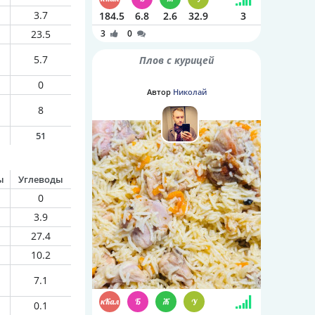
3.7
184.5
6.8
2.6
32.9
3
23.5
3
0
5.7
Плов с курицей
0
Автор
Николай
8
51
ы
Углеводы
0
3.9
27.4
10.2
7.1
0.1