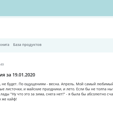
книга
База продуктов
:49
я за 19.01.2020
е, не будет. По ощущениям - весна. Апрель. Мой самый любимый
ые листочки, и майские праздники, и лето. Если бы не толпа ны
ады "Ну что это за зима, снега нет!" - я была бы абсолютно сч
о же кайф!