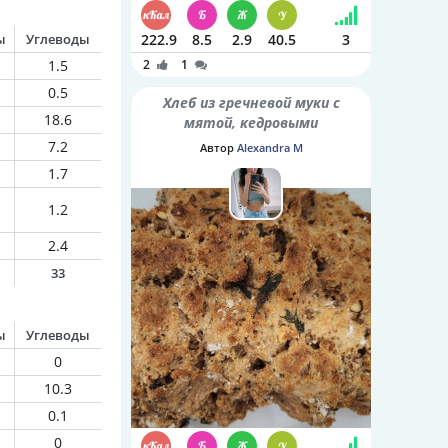
ы
Углеводы
222.9
8.5
2.9
40.5
3
1.5
2
1
0.5
Хлеб из гречневой муки с
18.6
мятой, кедровыми
орешками и семенами
7.2
Автор
Alexandra M
шалфея
1.7
1.2
2.4
33
ы
Углеводы
0
10.3
0.1
0