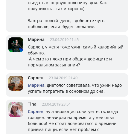
съедать в первую половину дня. Как
получилось - так и хорошо)
Завтра новый день, доберете чуть
побольше, если будет желание.
Марина
23.04.2019 21:45
Сарлен, у меня тоже ужин самый калорийный
обычно.
А чем это плохо при общем дефиците и
нормальном засыпании?
Сарлен
23.04.2019 21:49
Марина
, диетолог советовала, что ужин надо
успеть потратить в основном до сна.
Tina
23.04.2019 23:54
Сарлен
, ну а эволюция советует есть, когда
голоден, невзирая на время, и у неё опыт
большой! Не стоит волноваться о времени
приёма пищи, если нет проблем с