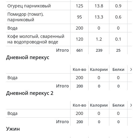
Огурец парниковый
125
13.8
0.9
0.
Помидор (томат),
95
13.3
0.6
0
парниковый
Вода
200
0
0
0
Кофе молотый, сваренный
120
1.2
0.1
0
на водопроводной воде
Итого
661
239
25
8
Дневной перекус
Кол-во
Калории
Белки
Жи
Вода
200
0
0
0
Итого
200
0
0
0
Дневной перекус 2
Кол-во
Калории
Белки
Жи
Вода
200
0
0
0
Итого
200
0
0
0
Ужин