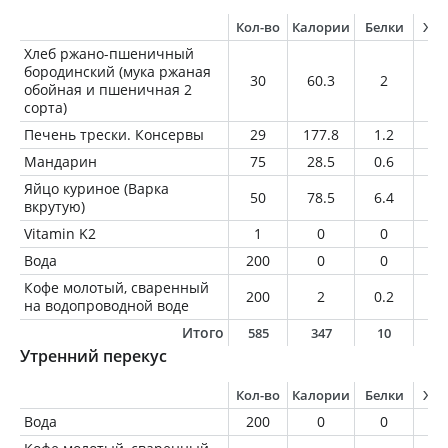
Кол-во
Калории
Белки
Жи
Хлеб ржано-пшеничный
бородинский (мука ржаная
30
60.3
2
0.
обойная и пшеничная 2
сорта)
Печень трески. Консервы
29
177.8
1.2
19
Мандарин
75
28.5
0.6
0.
Яйцо куриное (Варка
50
78.5
6.4
5.
вкрутую)
Vitamin K2
1
0
0
0
Вода
200
0
0
0
Кофе молотый, сваренный
200
2
0.2
0
на водопроводной воде
Итого
585
347
10
2
Утренний перекус
Кол-во
Калории
Белки
Жи
Вода
200
0
0
0