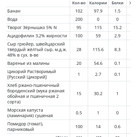
Кол-во
Калории
Белки
Жи
Банан
102
97.9
1.5
0.
Вода
200
0
0
0
Творог Зёрнышко 5% N
95
115
15.2
4.
Ацидофилин 3,2% жирности
100
59
2.9
3.
Сыр грюйер, швейцарский
твёрдый жёлтый сыр, м.д.ж.
28
115.6
8.3
9.
48% в сух. в-ве
Варенье из малины
20
54.6
0.1
0
Цикорий Растворимый
1
2.7
0.1
0
[Русский Цикорий]
Хлеб ржано-пшеничный
бородинский (мука ржаная
15
30.2
1
0.
обойная и пшеничная 2
сорта)
Морская капуста
0.5
1
0
0
(ламинария) сушеная
Помидор (томат),
100
14
0.6
0
парниковый