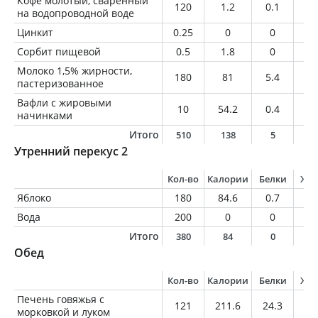
Кофе молотый, сваренный
120
1.2
0.1
0
на водопроводной воде
Цинкит
0.25
0
0
0
Сорбит пищевой
0.5
1.8
0
0
Молоко 1,5% жирности,
180
81
5.4
2.
пастеризованное
Вафли с жировыми
10
54.2
0.4
3.
начинками
Итого
510
138
5
5
Утренний перекус 2
Кол-во
Калории
Белки
Жи
Яблоко
180
84.6
0.7
0.
Вода
200
0
0
0
Итого
380
84
0
0
Обед
Кол-во
Калории
Белки
Жи
Печень говяжья с
121
211.6
24.3
7.
морковкой и луком