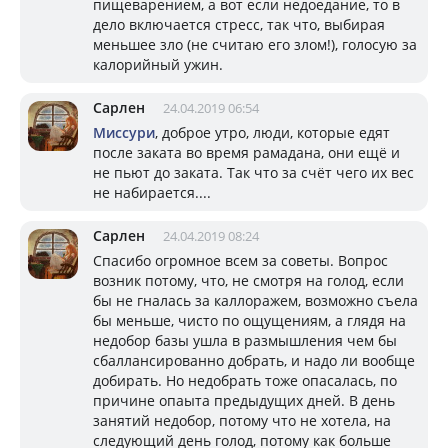
пищеварением, а вот если недоедание, то в
дело включается стресс, так что, выбирая
меньшее зло (не считаю его злом!), голосую за
калорийный ужин.
Сарлен
24.04.2019 06:54
Миссури
, доброе утро, люди, которые едят
после заката во время рамадана, они ещё и
не пьют до заката. Так что за счёт чего их вес
не набирается....
Сарлен
24.04.2019 08:24
Спасибо огромное всем за советы. Вопрос
возник потому, что, не смотря на голод, если
бы не гналась за каллоражем, возможно съела
бы меньше, чисто по ощущениям, а глядя на
недобор базы ушла в размышления чем бы
сбаллансированно добрать, и надо ли вообще
добирать. Но недобрать тоже опасалась, по
причине опаыта предыдущих дней. В день
занятий недобор, потому что не хотела, на
следующий день голод, потому как больше