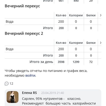
Итого
661
490
29
1
Вечерний перекус
Кол-во
Калории
Белки
Жи
Вода
200
0
0
0
Итого
200
0
0
0
Вечерний перекус 2
Кол-во
Калории
Белки
Жи
Вода
200
0
0
0
Итого
200
0
0
0
Итого за день
3598
1299
72
5
Чтобы увидеть отчеты по питанию и график веса,
необходимо
войти
.
12
Елена RS
23.04.2019 21:40
Сарлен, 95% нутриентов - классно.
Рекомендуют большую часть калорийности