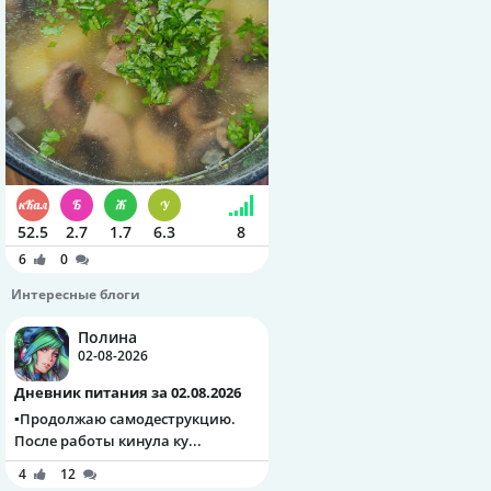
52.5
2.7
1.7
6.3
8
6
0
Интересные блоги
Полина
02-08-2026
Дневник питания за 02.08.2026
▪️Продолжаю самодеструкцию.
После работы кинула ку...
4
12