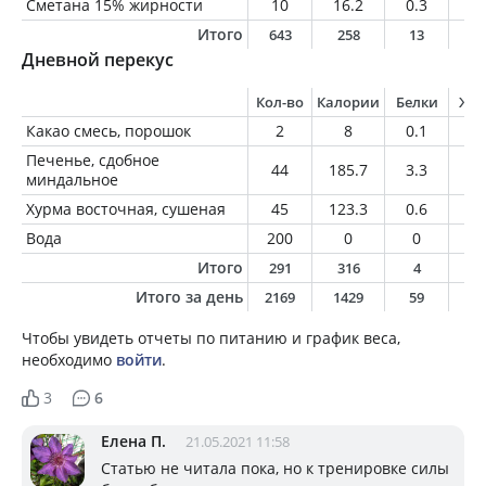
Сметана 15% жирности
10
16.2
0.3
1.
Итого
643
258
13
1
Дневной перекус
Кол-во
Калории
Белки
Жи
Какао смесь, порошок
2
8
0.1
0.
Печенье, сдобное
44
185.7
3.3
6
миндальное
Хурма восточная, сушеная
45
123.3
0.6
0.
Вода
200
0
0
0
Итого
291
316
4
6
Итого за день
2169
1429
59
6
Чтобы увидеть отчеты по питанию и график веса,
необходимо
войти
.
3
6
Елена П.
21.05.2021 11:58
Статью не читала пока, но к тренировке силы