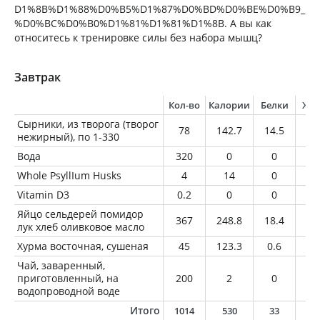
D1%8B%D1%88%D0%B5%D1%87%D0%BD%D0%BE%D0%B9_
%D0%BC%D0%B0%D1%81%D1%81%D1%8B. А вы как
относитесь к тренировке силы без набора мышц?
Завтрак
Кол-во
Калории
Белки
Жи
Сырники, из творога (творог
78
142.7
14.5
2.
нежирный), по 1-330
Вода
320
0
0
0
Whole PsyllIum Husks
4
14
0
0
Vitamin D3
0.2
0
0
0
Яйцо сельдерей помидор
367
248.8
18.4
13
лук хлеб оливковое масло
Хурма восточная, сушеная
45
123.3
0.6
0.
Чай, заваренный,
приготовленный, на
200
2
0
0
водопроводной воде
Итого
1014
530
33
1