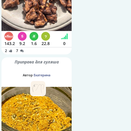
143.2
9.2
1.6
22.8
0
2
7
Приправа для гуляша
Автор
Екатерина