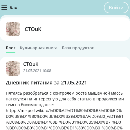
Войти
Блог
CTOuK
Блог
Кулинарная книга
База продуктов
CTOuK
21.05.2021 10:08
Дневник питания за 21.05.2021
Пятаясь разобраться с контролем роста мышечной массы
наткнулся на интересную для себя статью в продолжении
темы о биоимпендансе:
httpp://m.sportwiki.to/%D0%A2%D1%80%D0%B5%D0%BD%
D0%B8%D1%80%D0%BE%D0%B2%D0%BA%D0%B0_%D1%81
%D0%B8%D0%BB%D1%8B_%D0%B1%D0%B5%D0%B7_%D0
%BD%D0%B0%D0%B1%D0%BE%D1%80%D0%B0_%D0%BC%