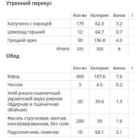
Утренний перекус
Кол-во
Калории
Белки
Жи
Капучино с корицей
179
62.3
3.2
3.
Шоколад горький
12
64.7
0.7
4.
Грецкий орех
30
196.8
4.9
18
Итого
221
323
8
2
Обед
Кол-во
Калории
Белки
Жи
Борщ
400
107.6
7.6
4
Чеснок
3
4.5
0.2
0
Хлеб ржано-пшеничный
украинский (мука ржаная
20
39.6
1.3
0.
обдирная и пшеничная
обойная)
Фасоль стручковая, желтая,
200
30
1.6
0.
консервированная, без соли
Подсолнечник, семечки
10
60.1
2.1
5.