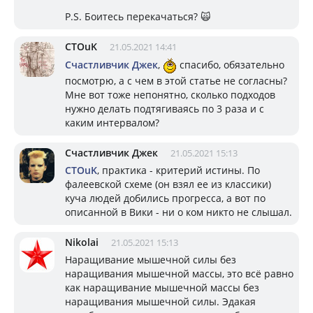
P.S. Боитесь перекачаться? 🙀
CTOuK
21.05.2021 14:41
Счастливчик Джек
,
спасибо, обязательно
посмотрю, а с чем в этой статье не согласны?
Мне вот тоже непонятно, сколько подходов
нужно делать подтягиваясь по 3 раза и с
каким интервалом?
Счастливчик Джек
21.05.2021 15:13
CTOuK
, практика - критерий истины. По
фалеевской схеме (он взял ее из классики)
куча людей добились прогресса, а вот по
описанной в Вики - ни о ком никто не слышал.
Nikolai
21.05.2021 15:13
Наращивание мышечной силы без
наращивания мышечной массы, это всё равно
как наращивание мышечной массы без
наращивания мышечной силы. Эдакая