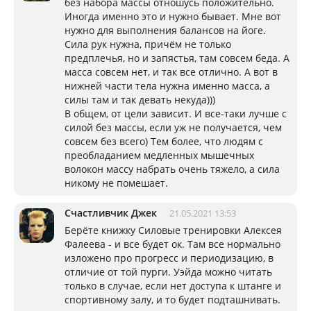
без набора массы отношусь положительно.
Иногда именно это и нужно бывает. Мне вот
нужно для выполнения балансов на йоге.
Сила рук нужна, причём не только
предплечья, но и запястья, там совсем беда. А
масса совсем нет, и так все отлично. А вот в
нижней части тела нужна именно масса, а
силы там и так девать некуда)))
В общем, от цели зависит. И все-таки лучше с
силой без массы, если уж не получается, чем
совсем без всего) Тем более, что людям с
преобладанием медленных мышечных
волокон массу набрать очень тяжело, а сила
никому не помешает.
Счастливчик Джек
21.05.2021 13:53
Берёте книжку Силовые тренировки Алексея
Фалеева - и все будет ок. Там все нормально
изложено про прогресс и периодизацию, в
отличие от той пурги. Уэйда можно читать
только в случае, если нет доступа к штанге и
спортивному залу, и то будет подташнивать.