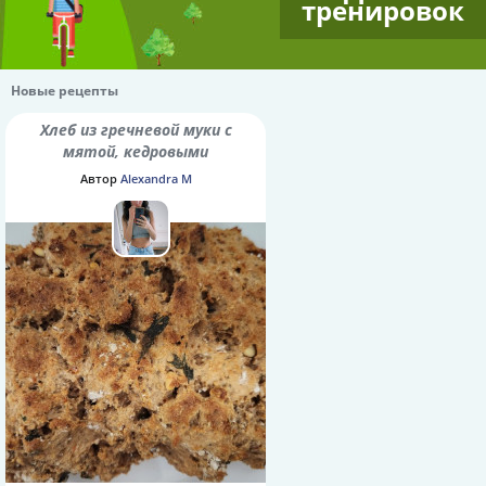
тренировок
Новые рецепты
Хлеб из гречневой муки с
мятой, кедровыми
орешками и семенами
Автор
Alexandra M
шалфея