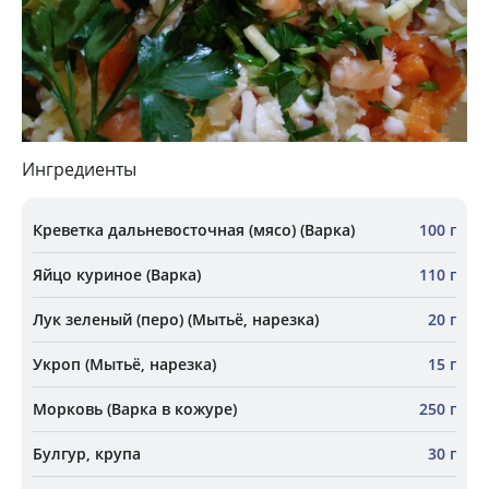
Ингредиенты
Креветка дальневосточная (мясо) (Варка)
100 г
Яйцо куриное (Варка)
110 г
Лук зеленый (перо) (Мытьё, нарезка)
20 г
Укроп (Мытьё, нарезка)
15 г
Морковь (Варка в кожуре)
250 г
Булгур, крупа
30 г