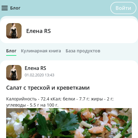
Войти
Блог
Елена RS
Блог
Кулинарная книга
База продуктов
Елена RS
01.02.2020 13:43
Салат с треской и креветками
Калорийность -
72.4 кКал
; белки -
7.7 г
; жиры -
2 г
;
углеводы -
5.5 г
на
100 г
.