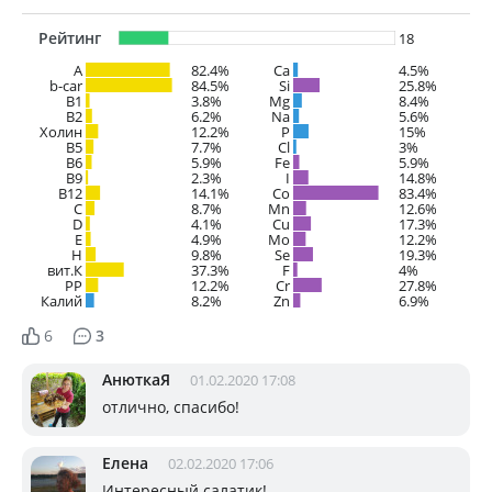
Рейтинг
18
A
82.4%
Ca
4.5%
b-car
84.5%
Si
25.8%
В1
3.8%
Mg
8.4%
B2
6.2%
Na
5.6%
Холин
12.2%
P
15%
B5
7.7%
Cl
3%
B6
5.9%
Fe
5.9%
B9
2.3%
I
14.8%
B12
14.1%
Co
83.4%
C
8.7%
Mn
12.6%
D
4.1%
Cu
17.3%
E
4.9%
Mo
12.2%
H
9.8%
Se
19.3%
вит.К
37.3%
F
4%
PP
12.2%
Cr
27.8%
Калий
8.2%
Zn
6.9%
6
3
АнюткаЯ
01.02.2020 17:08
отлично, спасибо!
Елена
02.02.2020 17:06
Интересный салатик!