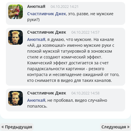
АнюткаЯ
04.10.2022 14:21
Счастливчик Джек
, это, разве, не мужские
руки?)
Счастливчик Джек
04.10.2022 14:57
АнюткаЯ
, я думаю, что мужские. На канале
«Ай, да хозяюшка!» именно мужские руки с
плохой мужской татуировкой в зоновском
стиле и создают комический эффект.
Комический эффект достигается за счет
парадоксальности картинки - резкого
контраста и несовпадение ожиданий от того,
кто снимается в видео для таких каналов.
Счастливчик Джек
04.10.2022 14:58
АнюткаЯ
, не пробовал, видео случайно
попалось.
Предыдущая
Следующая