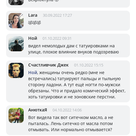
Lara
30.09.2022 17:27
🤣🤣🤣
Ной
01.10.2022 09:31
видел немолодых дам с татуировками на
улице, плохое влияние внуков подозреваю
Счастливчик Джек
01.10.2022 15:15
Ной
, женщины очень редко (мне не
встречались) татуируют пальцы и тыльную
сторону ладони. А тут ещё ногти по-мужски
обрезаны. Что и придало комический эффект,
хоть татуировки и не зоновские перстни.
АнюткаЯ
04.10.2022 14:06
Вот видела так вот ситечком масло, а не
пыталась. Лень ситечко от масла потом
отмывать. Или нормально отмывается?