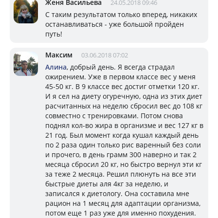
Женя Васильева
24.05.2018 09:46
С таким результатом только вперед, никаких
останавливаться - уже большой пройден
путь!
Максим
03.06.2018 07:02
Алина
, добрый день. Я всегда страдал
ожирением. Уже в первом классе вес у меня
45-50 кг. В 9 классе вес достиг отметки 120 кг.
И я сел на диету огуречную, одна из этих диет
расчитанных на неделю сбросил вес до 108 кг
совместно с тренировками. Потом снова
поднял кол-во жира в организме и вес 127 кг в
21 год. Был момент когда кушал каждый день
по 2 раза один только рис варенный без соли
и прочего, в день грамм 300 наверно и так 2
месяца сбросил 20 кг, но быстро вернул эти кг
за теже 2 месяца. Решил плюнуть на все эти
быстрые диеты аля 4кг за неделю, и
записался к диетологу. Она составила мне
рацион на 1 месяц для адаптации организма,
потом еще 1 раз уже для именно похудения.