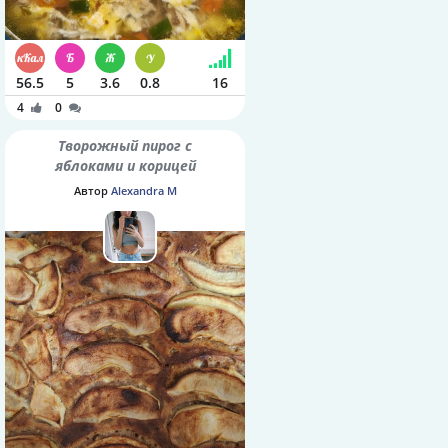
56.5
5
3.6
0.8
16
4
0
Творожный пирог с
яблоками и корицей
Автор
Alexandra M