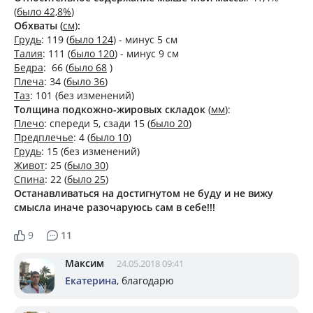
(
было 42,8%
)
Обхваты (
см)
:
Грудь
: 119 (
было 124
) - минус 5 см
Талия
: 111 (
было 120
) - минус 9 см
Бедра
: 66 (
было 68
)
Плеча
: 34 (
было 36
)
Таз
: 101 (без изменений)
Толщина подкожно-жировых складок
(
мм
):
Плечо
: спереди 5, сзади 15 (
было 20
)
Предплечье
: 4 (
было 10
)
Грудь
: 15 (без изменений)
Живот
: 25 (
было 30
)
Спина
: 22 (
было 25
)
Останавливаться на достигнутом не буду и не вижу
смысла иначе разочаруюсь сам в себе!!!
9
11
Максим
24.05.2018 09:41
Екатерина
, благодарю