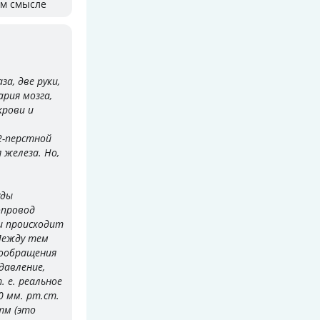
ом смысле
а, две руки,
ария мозга,
крови и
2-перстной
 железа. Но,
уды
опровод
и происходит
Между тем
вообращения
давление,
. е. реальное
0 мм. рт.ст.
тм (это