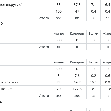
ое (вкрутую)
55
87.3
7.1
6.4
100
47
0.4
0.4
Итого
555
191
8
10
 2
Кол-во
Калории
Белки
Жир
300
0
0
0
Итого
300
0
0
0
Кол-во
Калории
Белки
Жир
300
0
0
0
3
7.6
0.2
0.6
е) (Варка)
72
69.7
15.1
0.9
 по 1-392
70
177.8
18.1
11.8
Итого
445
255
33
13
с