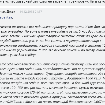
лько, что лазерный липолиз не заменяет тренировку. Ни в как
чик Джек
14.12.2018 01:17
pelitsa
,
ческом организме все подчинено принципу парности. У нас два глаз
– это очевидно. Но есть и менее очевидные вещи. У нас два полуш
, двое легких. У нас две кроветворные системы: система красной 
олубой крови (лимфы). У нас две системы переваривания пищи с
оложными свойствами: желудок с соляной кислотой и система 1
елочными ферментами. У нас две печени: печень и поджелудочная
ное – у нас два сердца!
те себе человеческую сердечно-сосудистую систему. Если все сос
кого организма соединить последовательно, то получится труб
десяток тысяч километров. Суммарная площадь капилляров, где 
 обмен веществ между кровью и тканями, достигает 1000 кв.м. 
левого желудочка сердца, изгоняющего кровь в большой круг кро
, всего 120–130 мм. рт.ст, но и из этого давления нужно вычесть 
е тонусом сосудов (70–80 мм. рт.ст). Итого, пульсовая разница, т
 с каким сердце толкает кровь в артерии, составляет всего 40–6
 или =0,067атм). Может ли насос, имеющий давление всего 0,067а