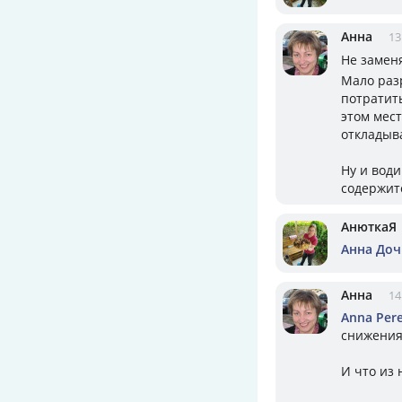
Анна
13
Не замен
Мало раз
потратить
этом мест
откладыв
Ну и води
содержит
АнюткаЯ
Анна Доч
Анна
14
Anna Pere
снижения
И что из 