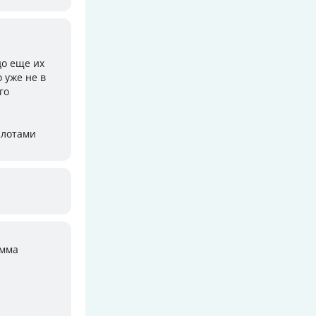
до еще их
 уже не в
го
слотами
амма