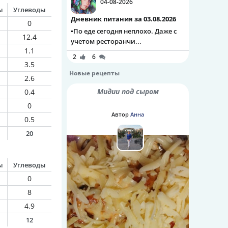
04-08-2026
ы
Углеводы
Дневник питания за 03.08.2026
0
▪️По еде сегодня неплохо. Даже с
12.4
учетом ресторанчи...
1.1
2
6
3.5
Новые рецепты
2.6
Мидии под сыром
0.4
0
Автор
Анна
0.5
20
ы
Углеводы
0
8
4.9
12