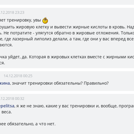
.12.2018 23:23
яет тренировку, увы
рушить жировую клетку и вывести жирные кислоты в кровь. На
. Не потратите - улягутся обратно в жировые отложения. Только
е, где лазерный липолиз делали, а там, где они у вас вперед все
аются.
чка уйдет, да. Которая в жировых клетках вместе с жирными ки
ся.
14.12.2018 00:25
кина
, значит тренировки обязательны? Правильно?
.12.2018 00:32
pelitsa
, я же не знаю, какие у вас тренировки и, вообще, прогр
 веса.
нее обязательно, а что нет.