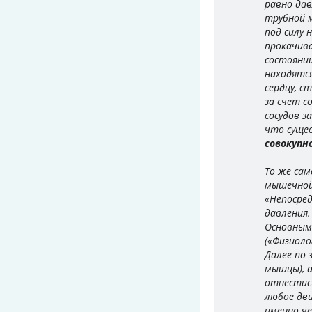
равно дав
трубной м
под силу 
прокачива
состояни
находятс
сердцу, с
за счет с
сосудов з
что суще
совокупн
То же сам
мышечной
«Непосре
давления.
Основным
(«Физиоло
Далее по
мышцы), 
отнестись
любое дви
именно че