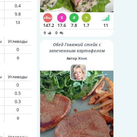
0.4
9.8
13
147.2
17.6
7.8
1.7
11
9
0
ы
Углеводы
Обед Говяжий стейк с
0
запеченным картофелем
0
Автор
Женя
ы
Углеводы
0
0.5
0.3
0
0