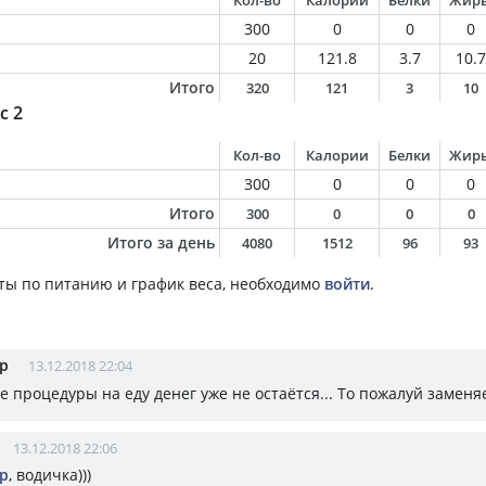
Кол-во
Калории
Белки
Жир
300
0
0
0
20
121.8
3.7
10.7
Итого
320
121
3
10
с 2
Кол-во
Калории
Белки
Жир
300
0
0
0
Итого
300
0
0
0
Итого за день
4080
1512
96
93
ты по питанию и график веса, необходимо
войти
.
р
13.12.2018 22:04
е процедуры на еду денег уже не остаётся... То пожалуй заменя
13.12.2018 22:06
р
, водичка)))