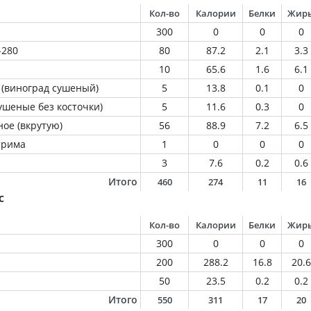
Кол-во
Калории
Белки
Жир
300
0
0
0
-280
80
87.2
2.1
3.3
10
65.6
1.6
6.1
 (виноград сушеный)
5
13.8
0.1
0
ушеные без косточки)
5
11.6
0.3
0
ое (вкрутую)
56
88.9
7.2
6.5
трима
1
0
0
0
3
7.6
0.2
0.6
Итого
460
274
11
16
с
Кол-во
Калории
Белки
Жир
300
0
0
0
200
288.2
16.8
20.6
50
23.5
0.2
0.2
Итого
550
311
17
20