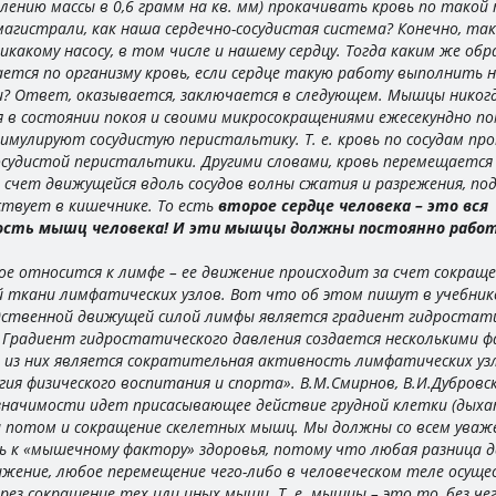
лению массы в 0,6 грамм на кв. мм) прокачивать кровь по тако
агистрали, как наша сердечно-сосудистая система? Конечно, та
никакому насосу, в том числе и нашему сердцу. Тогда каким же обр
ется по организму кровь, если сердце такую работу выполнить н
и? Ответ, оказывается, заключается в следующем. Мышцы никогд
я в состоянии покоя и своими микросокращениями ежесекундно п
тимулируют сосудистую перистальтику. Т. е. кровь по сосудам пр
осудистой перистальтики. Другими словами, кровь перемещается
а счет движущейся вдоль сосудов волны сжатия и разрежения, по
ствует в кишечнике. То есть
второе сердце человека – это вся
ость мышц человека! И эти мышцы должны постоянно рабо
ое относится к лимфе – ее движение происходит за счет сокращ
 ткани лимфатических узлов. Вот что об этом пишут в учебнике
дственной движущей силой лимфы является градиент гидростат
 Градиент гидростатического давления создается несколькими 
 из них является сократительная активность лимфатических уз
гия физического воспитания и спорта». В.М.Смирнов, В.И.Дубровск
 значимости идет присасывающее действие грудной клетки (дых
а потом и сокращение скелетных мышц. Мы должны со всем уваж
 к «мышечному фактору» здоровья, потому что любая разница д
жение, любое перемещение чего-либо в человеческом теле осущ
рез сокращение тех или иных мышц. Т. е. мышцы – это то, без че