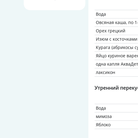
Вода
Овсяная каша, по 1
Орех грецкий
Изюм с косточками
Курага (абрикосы с
Яйцо куриное варен
одна капля АкваДе
лаксикон
Утренний переку
Вода
мимоза
Яблоко