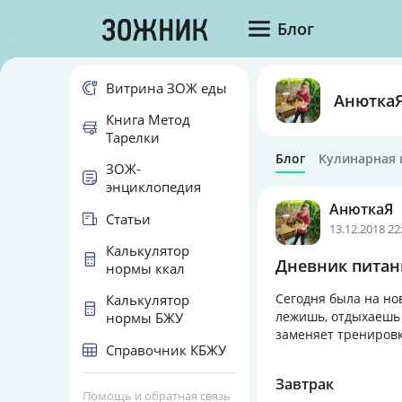
Блог
Витрина ЗОЖ еды
Анютка
Книга Метод
Тарелки
Блог
Кулинарная 
ЗОЖ-
энциклопедия
АнюткаЯ
Статьи
13.12.2018 22
Калькулятор
Дневник питани
нормы ккал
Сегодня была на но
Калькулятор
лежишь, отдыхаешь 
нормы БЖУ
заменяет тренировк
Справочник КБЖУ
Завтрак
Помощь и обратная связь