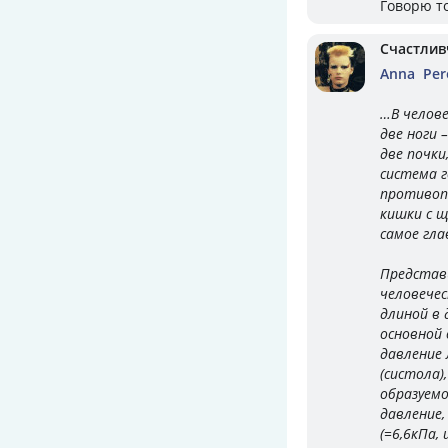
Говорю то
Счастлив
Anna Pere
…В челове
две ноги 
две почки
система г
противоп
кишки с щ
самое глав
Представь
человечес
длиной в 
основной
давление 
(систола)
образуемо
давление,
(=6,6кПа,