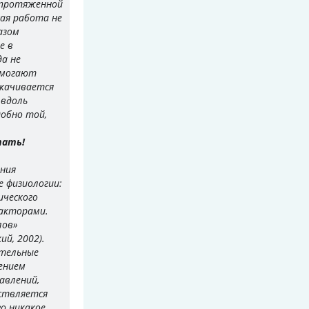
й протяженной
кая работа не
азом
е в
а не
омогают
окачивается
 вдоль
добно той,
тать!
ения
 физиологии:
ического
факторами.
лов»
ий, 2002).
ательные
ением
авлений,
ествляется
го никакое