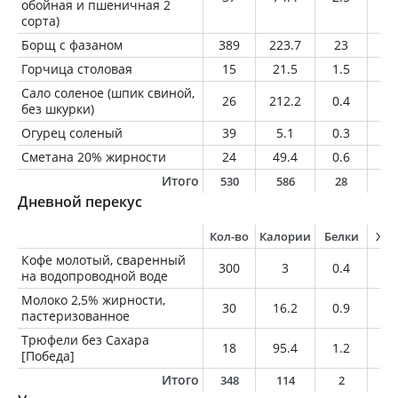
обойная и пшеничная 2
сорта)
Борщ с фазаном
389
223.7
23
5.
Горчица столовая
15
21.5
1.5
0.
Сало соленое (шпик свиной,
26
212.2
0.4
23
без шкурки)
Огурец соленый
39
5.1
0.3
0
Сметана 20% жирности
24
49.4
0.6
4.
Итого
530
586
28
3
Дневной перекус
Кол-во
Калории
Белки
Жи
Кофе молотый, сваренный
300
3
0.4
0.
на водопроводной воде
Молоко 2,5% жирности,
30
16.2
0.9
0.
пастеризованное
Трюфели без Сахара
18
95.4
1.2
7.
[Победа]
Итого
348
114
2
8