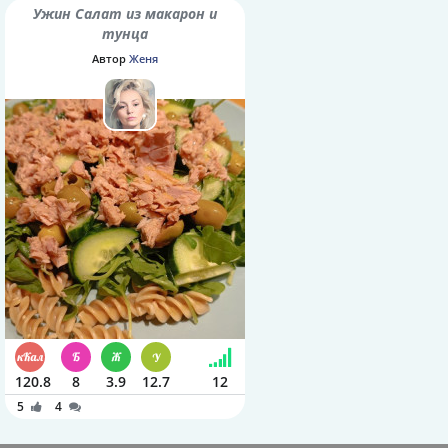
Ужин Салат из макарон и
тунца
Автор
Женя
120.8
8
3.9
12.7
12
5
4