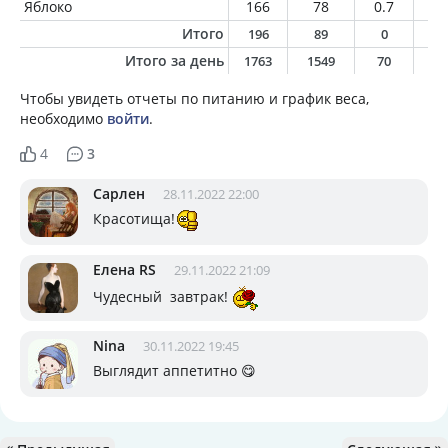
Яблоко
166
78
0.7
0.
Итого
196
89
0
0
Итого за день
1763
1549
70
8
Чтобы увидеть отчеты по питанию и график веса,
необходимо
войти
.
4
3
Сарлен
28.11.2022 22:00
Красотища!
Елена RS
29.11.2022 21:09
Чудесный завтрак!
Nina
30.11.2022 19:45
Выглядит аппетитно 😋