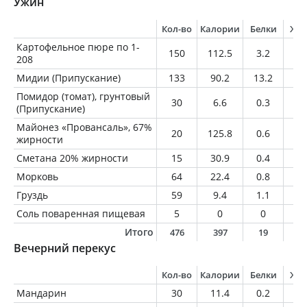
Ужин
Кол-во
Калории
Белки
Жи
Картофельное пюре по 1-
150
112.5
3.2
1.
208
Мидии (Припускание)
133
90.2
13.2
2.
Помидор (томат), грунтовый
30
6.6
0.3
0.
(Припускание)
Майонез «Провансаль», 67%
20
125.8
0.6
13
жирности
Сметана 20% жирности
15
30.9
0.4
3
Морковь
64
22.4
0.8
0.
Груздь
59
9.4
1.1
0.
Соль поваренная пищевая
5
0
0
0
Итого
476
397
19
2
Вечерний перекус
Кол-во
Калории
Белки
Жи
Мандарин
30
11.4
0.2
0.