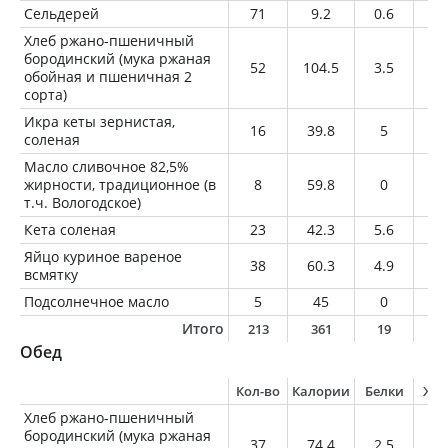
Сельдерей
71
9.2
0.6
0.
Хлеб ржано-пшеничный
бородинский (мука ржаная
52
104.5
3.5
0.
обойная и пшеничная 2
сорта)
Икра кеты зернистая,
16
39.8
5
2.
соленая
Масло сливочное 82,5%
жирности, традиционное (в
8
59.8
0
6.
т.ч. Вологодское)
Кета соленая
23
42.3
5.6
2.
Яйцо куриное вареное
38
60.3
4.9
4.
всмятку
Подсолнечное масло
5
45
0
5
Итого
213
361
19
2
Обед
Кол-во
Калории
Белки
Жи
Хлеб ржано-пшеничный
бородинский (мука ржаная
37
74.4
2.5
0.